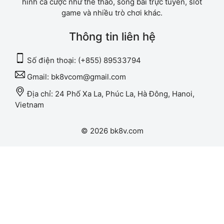
hình cá cược như thể thao, sòng bài trực tuyến, slot
game và nhiều trò chơi khác.
Thông tin liên hệ
Số điện thoại:
(+855) 89533794
Gmail:
bk8vcom@gmail.com
Địa chỉ:
24 Phố Xa La, Phúc La, Hà Đông, Hanoi,
Vietnam
© 2026 bk8v.com