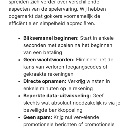
spreiden zich verder over verschillende
aspecten van de spelervaring. Wij hebben
opgemerkt dat gokkers voornamelijk de
efficiëntie en simpelheid appreciëren.
Bliksemsnel beginnen:
Start in enkele
seconden met spelen na het beginnen
van een betaling
Geen wachtwoorden:
Elimineer het de
kans van verloren toegangscodes of
gekraakte rekeningen
Directe opnamen:
Verkrijg winsten in
enkele minuten op je rekening
Beperkte data-uitwisseling:
Geef
slechts wat absoluut noodzakelijk is via je
beveiligde bankkoppeling
Geen spam:
Krijg nul vervelende
promotionele berichten of promotionele