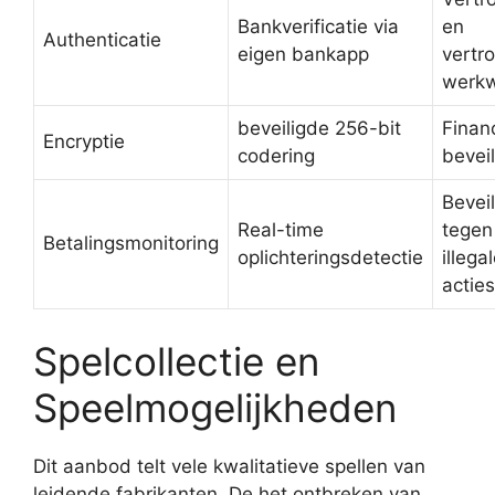
Bankverificatie via
en
Authenticatie
eigen bankapp
vertr
werkw
beveiligde 256-bit
Finan
Encryptie
codering
beveil
Beveil
Real-time
tegen
Betalingsmonitoring
oplichteringsdetectie
illega
acties
Spelcollectie en
Speelmogelijkheden
Dit aanbod telt vele kwalitatieve spellen van
leidende fabrikanten. De het ontbreken van