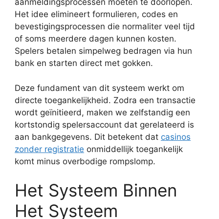
aanmeldingsprocessen moeten te doorlopen.
Het idee elimineert formulieren, codes en
bevestigingsprocessen die normaliter veel tijd
of soms meerdere dagen kunnen kosten.
Spelers betalen simpelweg bedragen via hun
bank en starten direct met gokken.
Deze fundament van dit systeem werkt om
directe toegankelijkheid. Zodra een transactie
wordt geïnitieerd, maken we zelfstandig een
kortstondig spelersaccount dat gerelateerd is
aan bankgegevens. Dit betekent dat
casinos
zonder registratie
onmiddellijk toegankelijk
komt minus overbodige rompslomp.
Het Systeem Binnen
Het Systeem