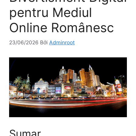
pentru Mediul
Online Românesc
23/06/2026
Bởi
Adminroot
Sumar