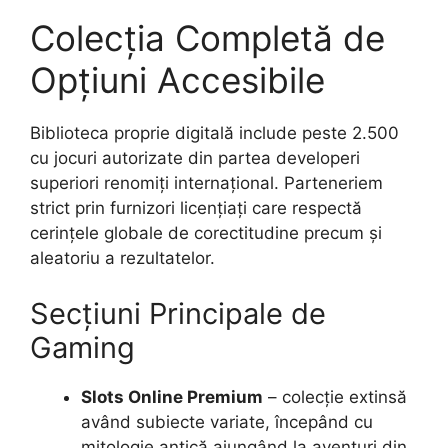
Colecția Completă de
Opțiuni Accesibile
Biblioteca proprie digitală include peste 2.500
cu jocuri autorizate din partea developeri
superiori renomiți internațional. Parteneriem
strict prin furnizori licențiați care respectă
cerințele globale de corectitudine precum și
aleatoriu a rezultatelor.
Secțiuni Principale de
Gaming
Slots Online Premium
– colecție extinsă
având subiecte variate, începând cu
mitologie antică ajungând la aventuri din