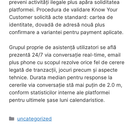
preveni activități ilegale plus apăra soliditatea
platformei. Procedura de validare Know Your
Customer solicită acte standard: cartea de
identitate, dovadă de adresă nouă plus
confirmare a variantei pentru payment aplicate.
Grupul proprie de asistență utilizatori se află
prezentă 24/7 via conversație real-time, email
plus phone cu scopul rezolve orice fel de cerere
legată de tranzacții, jocuri precum și aspecte
tehnice. Durata median pentru response la
cererile via conversație stă mai puțin de 2.0 m,
conform statisticilor interne ale platformei
pentru ultimele șase luni calendaristice.
Danh
uncategorized
mục