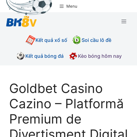
Chuyển
Menu
đến
nội
Men
dung
Kết quả xổ số
Soi cầu lô đề
Kết quả bóng đá
Kèo bóng hôm nay
Goldbet Casino
Cazino – Platformă
Premium de
Divertisment Digital