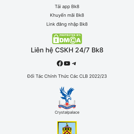
Tải app Bk8
Khuyến mãi Bk8
Link đăng nhập Bk8
Liên hệ CSKH 24/7 Bk8
#
YouTube
Telegram
Đối Tác Chính Thức Các CLB 2022/23
Crystalpalace