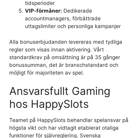
tidsperioder
VIP-förmåner:
Dedikerade
accountmanagers, förbättrade
uttagslimiter och personliga kampanjer
Alla bonuserbjudanden levereras med tydliga
regler som visas innan aktivering. Vårt
standardkrav på omsättning är på 35 gånger
bonussumman, det är branschstandard och
möjligt för majoriteten av spel.
Ansvarsfullt Gaming
hos HappySlots
Teamet på HappySlots behandlar spelansvar på
högsta vikt och har vidtagit etablerat otaliga
funktioner för självreglering. Svenska