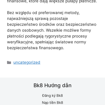
finansowe, które dają większe pułapy płatnicze.
Bez względu od preferowanej metody,
najważniejszą sprawą pozostaje
bezpieczeństwo środków oraz bezpieczeństwo
danych osobowych. Wszelkie możliwe formy
płatności podlegają rygorystyczne procesy
weryfikacyjne, spełniając światowe normy
bezpieczeństwa finansowego.
Danh
uncategorized
mục
Bk8 Hướng dẫn
Đăng ký Bk8
Nạp tiền Bk8