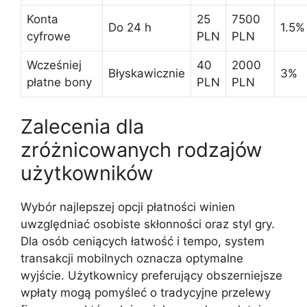
Konta
25
7500
Do 24 h
1.5%
cyfrowe
PLN
PLN
Wcześniej
40
2000
Błyskawicznie
3%
płatne bony
PLN
PLN
Zalecenia dla
zróżnicowanych rodzajów
użytkowników
Wybór najlepszej opcji płatności winien
uwzględniać osobiste skłonności oraz styl gry.
Dla osób ceniących łatwość i tempo, system
transakcji mobilnych oznacza optymalne
wyjście. Użytkownicy preferujący obszerniejsze
wpłaty mogą pomyśleć o tradycyjne przelewy