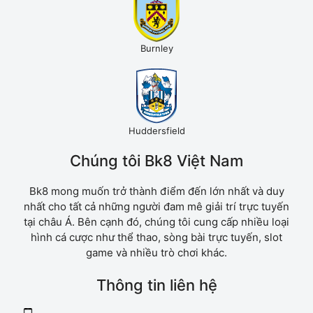
Burnley
Huddersfield
Chúng tôi Bk8 Việt Nam
Bk8 mong muốn trở thành điểm đến lớn nhất và duy
nhất cho tất cả những người đam mê giải trí trực tuyến
tại châu Á. Bên cạnh đó, chúng tôi cung cấp nhiều loại
hình cá cược như thể thao, sòng bài trực tuyến, slot
game và nhiều trò chơi khác.
Thông tin liên hệ