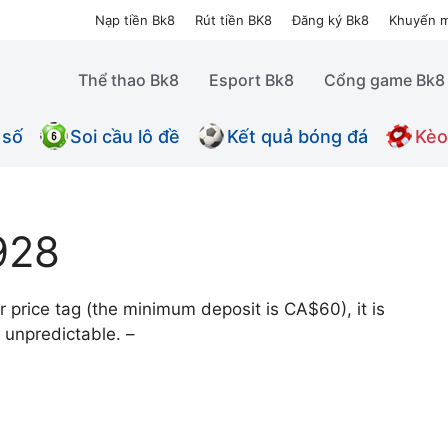
Nạp tiền Bk8
Rút tiền BK8
Đăng ký Bk8
Khuyến m
Thể thao Bk8
Esport Bk8
Cổng game Bk8
 số
Soi cầu lô đề
Kết quả bóng đá
Kèo
928
 price tag (the minimum deposit is CA$60), it is
 unpredictable. –