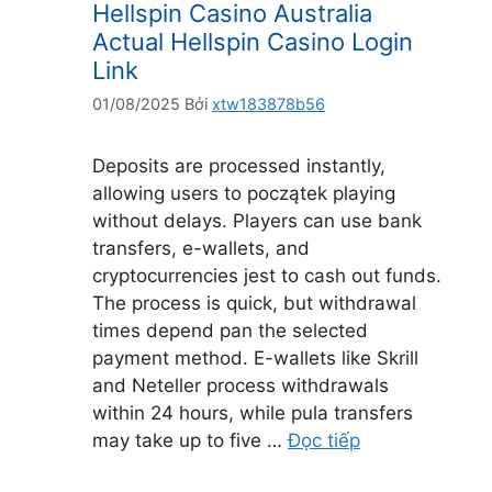
Hellspin Casino Australia
Actual Hellspin Casino Login
Link
01/08/2025
Bởi
xtw183878b56
Deposits are processed instantly,
allowing users to początek playing
without delays. Players can use bank
transfers, e-wallets, and
cryptocurrencies jest to cash out funds.
The process is quick, but withdrawal
times depend pan the selected
payment method. E-wallets like Skrill
and Neteller process withdrawals
within 24 hours, while pula transfers
may take up to five …
Đọc tiếp