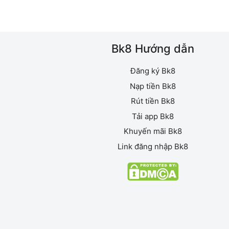
Bk8 Hướng dẫn
Đăng ký Bk8
Nạp tiền Bk8
Rút tiền Bk8
Tải app Bk8
Khuyến mãi Bk8
Link đăng nhập Bk8