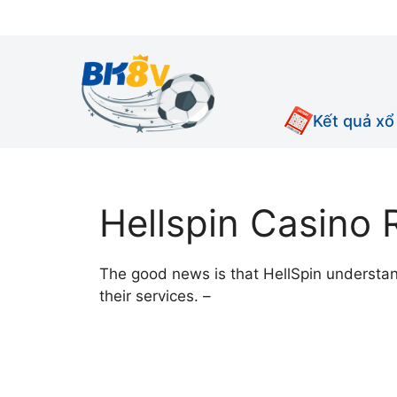
Chuyển
đến
nội
dung
Kết quả xổ
Hellspin Casino
The good news is that HellSpin understands
their services. –