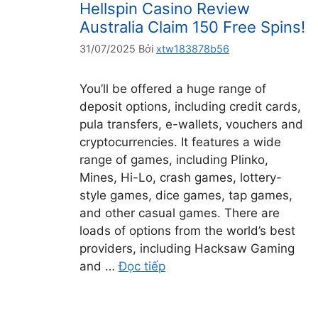
Hellspin Casino Review
Australia Claim 150 Free Spins!
31/07/2025
Bởi
xtw183878b56
You’ll be offered a huge range of
deposit options, including credit cards,
pula transfers, e-wallets, vouchers and
cryptocurrencies. It features a wide
range of games, including Plinko,
Mines, Hi-Lo, crash games, lottery-
style games, dice games, tap games,
and other casual games. There are
loads of options from the world’s best
providers, including Hacksaw Gaming
and …
Đọc tiếp