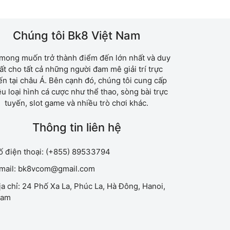
Chúng tôi Bk8 Việt Nam
mong muốn trở thành điểm đến lớn nhất và duy
ất cho tất cả những người đam mê giải trí trực
ến tại châu Á. Bên cạnh đó, chúng tôi cung cấp
u loại hình cá cược như thể thao, sòng bài trực
tuyến, slot game và nhiều trò chơi khác.
Thông tin liên hệ
 điện thoại:
(+855) 89533794
ail:
bk8vcom@gmail.com
a chỉ:
24 Phố Xa La, Phúc La, Hà Đông, Hanoi,
nam