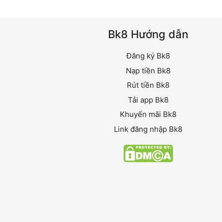
Bk8 Hướng dẫn
Đăng ký Bk8
Nạp tiền Bk8
Rút tiền Bk8
Tải app Bk8
Khuyến mãi Bk8
Link đăng nhập Bk8