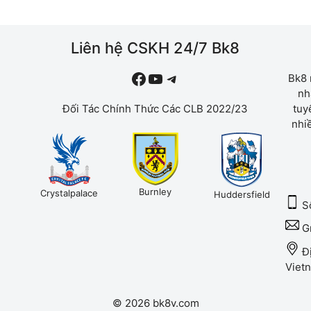
Liên hệ CSKH 24/7 Bk8
#
YouTube
Telegram
Bk8 
nh
Đối Tác Chính Thức Các CLB 2022/23
tuy
nhiề
Burnley
Crystalpalace
Huddersfield
Số
Gm
Đị
Viet
© 2026 bk8v.com