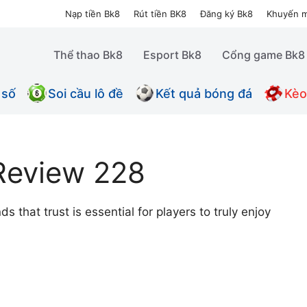
Nạp tiền Bk8
Rút tiền BK8
Đăng ký Bk8
Khuyến m
Thể thao Bk8
Esport Bk8
Cổng game Bk8
 số
Soi cầu lô đề
Kết quả bóng đá
Kèo
 Review 228
 that trust is essential for players to truly enjoy