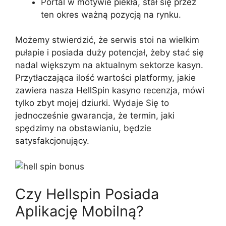
Portal w motywie piekła, stał się przez
ten okres ważną pozycją na rynku.
Możemy stwierdzić, że serwis stoi na wielkim
pułapie i posiada duży potencjał, żeby stać się
nadal większym na aktualnym sektorze kasyn.
Przytłaczająca ilość wartości platformy, jakie
zawiera nasza HellSpin kasyno recenzja, mówi
tylko zbyt mojej dziurki. Wydaje Się to
jednocześnie gwarancja, że termin, jaki
spędzimy na obstawianiu, będzie
satysfakcjonujący.
Czy Hellspin Posiada
Aplikację Mobilną?