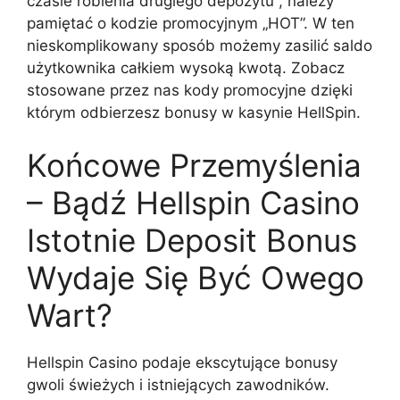
czasie robienia drugiego depozytu , należy
pamiętać o kodzie promocyjnym „HOT”. W ten
nieskomplikowany sposób możemy zasilić saldo
użytkownika całkiem wysoką kwotą. Zobacz
stosowane przez nas kody promocyjne dzięki
którym odbierzesz bonusy w kasynie HellSpin.
Końcowe Przemyślenia
– Bądź Hellspin Casino
Istotnie Deposit Bonus
Wydaje Się Być Owego
Wart?
Hellspin Casino podaje ekscytujące bonusy
gwoli świeżych i istniejących zawodników.