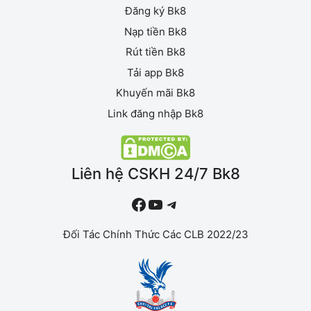
Đăng ký Bk8
Nạp tiền Bk8
Rút tiền Bk8
Tải app Bk8
Khuyến mãi Bk8
Link đăng nhập Bk8
Liên hệ CSKH 24/7 Bk8
#
YouTube
Telegram
Đối Tác Chính Thức Các CLB 2022/23