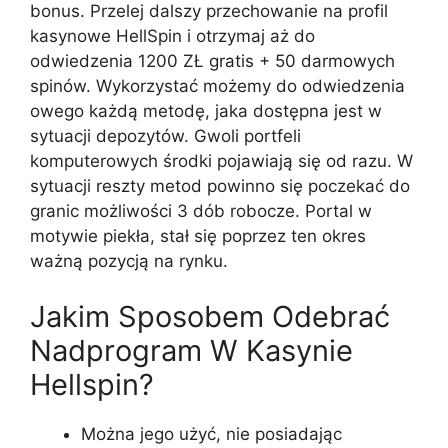
bonus. Przelej dalszy przechowanie na profil
kasynowe HellSpin i otrzymaj aż do
odwiedzenia 1200 ZŁ gratis + 50 darmowych
spinów. Wykorzystać możemy do odwiedzenia
owego każdą metodę, jaka dostępna jest w
sytuacji depozytów. Gwoli portfeli
komputerowych środki pojawiają się od razu. W
sytuacji reszty metod powinno się poczekać do
granic możliwości 3 dób robocze. Portal w
motywie piekła, stał się poprzez ten okres
ważną pozycją na rynku.
Jakim Sposobem Odebrać
Nadprogram W Kasynie
Hellspin?
Można jego użyć, nie posiadając