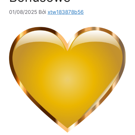
01/08/2025
Bởi
xtw183878b56