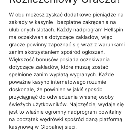
W obu możesz zyskać dodatkowe pieniądze na
zakłady w kasynie i bezpłatne zakręcenia na
ulubionych slotach. Każdy nadprogram Hellspin
ma oczekiwania dotyczące zakładów, więc
gracze powinny zapoznać się wraz z warunkami
zanim skorzystaniem spośród ogłoszeń.
Większość bonusów posiada oczekiwania
dotyczące zakładów, które muszą zostać
spełnione zanim wypłatą wygranych. Każde
poważne kasyno internetowego rozumie
doskonale, że powinien w jakiś sposób
przyciągnąć do odwiedzenia własnej osoby
świeżych użytkowników. Najczęściej wydaje się
jest to właśnie ogromny nadprogram powitalny
na początek wędrówki spośród daną platformą
kasynową w Globalnej sieci.