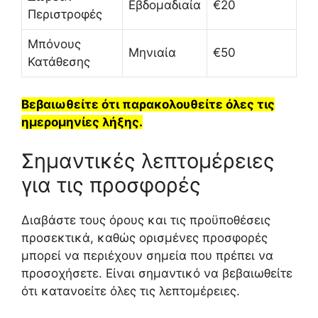
Εβδομαδιαία
€20
Περιστροφές
Μπόνους
Μηνιαία
€50
Κατάθεσης
Βεβαιωθείτε ότι παρακολουθείτε όλες τις
ημερομηνίες λήξης.
Σημαντικές λεπτομέρειες
για τις προσφορές
Διαβάστε τους όρους και τις προϋποθέσεις
προσεκτικά, καθώς ορισμένες προσφορές
μπορεί να περιέχουν σημεία που πρέπει να
προσοχήσετε. Είναι σημαντικό να βεβαιωθείτε
ότι κατανοείτε όλες τις λεπτομέρειες.