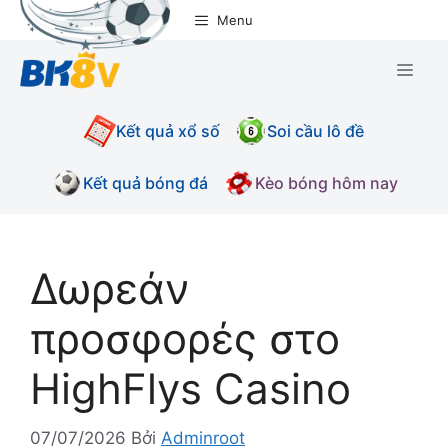
Chuyển
Menu
đến
nội
Men
dung
Kết quả xổ số
Soi cầu lô đề
Kết quả bóng đá
Kèo bóng hôm nay
Δωρεάν
προσφορές στο
HighFlys Casino
07/07/2026
Bởi
Adminroot