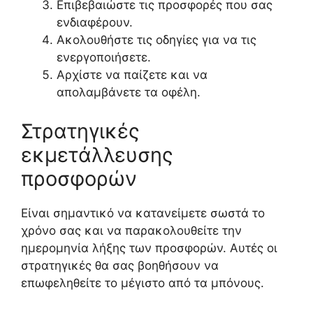
Επιβεβαιώστε τις προσφορές που σας
ενδιαφέρουν.
Ακολουθήστε τις οδηγίες για να τις
ενεργοποιήσετε.
Αρχίστε να παίζετε και να
απολαμβάνετε τα οφέλη.
Στρατηγικές
εκμετάλλευσης
προσφορών
Είναι σημαντικό να κατανείμετε σωστά το
χρόνο σας και να παρακολουθείτε την
ημερομηνία λήξης των προσφορών. Αυτές οι
στρατηγικές θα σας βοηθήσουν να
επωφεληθείτε το μέγιστο από τα μπόνους.