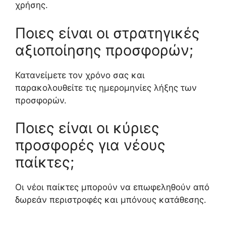
χρήσης.
Ποιες είναι οι στρατηγικές
αξιοποίησης προσφορών;
Κατανείμετε τον χρόνο σας και
παρακολουθείτε τις ημερομηνίες λήξης των
προσφορών.
Ποιες είναι οι κύριες
προσφορές για νέους
παίκτες;
Οι νέοι παίκτες μπορούν να επωφεληθούν από
δωρεάν περιστροφές και μπόνους κατάθεσης.