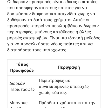
Οι δωρεάν προσφορές είναι ειδικές ευκαιρίες
που προσφέρονται στους παίκτες για να
δοκιμάσουν διαφορετικά παιχνίδια χωρίς να
ξοδέψουν τα δικά τους χρήματα. Αυτές οι
προσφορές μπορεί να περιλαμβάνουν δωρεάν
περιστροφές, μπόνους κατάθεσης ή άλλες
μορφές ανταμοιβών. Είναι μια ιδανική μέθοδος
για να προσελκύσετε νέους παίκτες και να
διατηρήσετε τους υπάρχοντες.
Τύπος
Περιγραφή
Προσφοράς
Περιστροφές σε
Δωρεάν
συγκεκριμένες υποδοχές
Περιστροφές
χωρίς κόστος.
Μπόνους
Πρόσθετα χρήματα κατά την