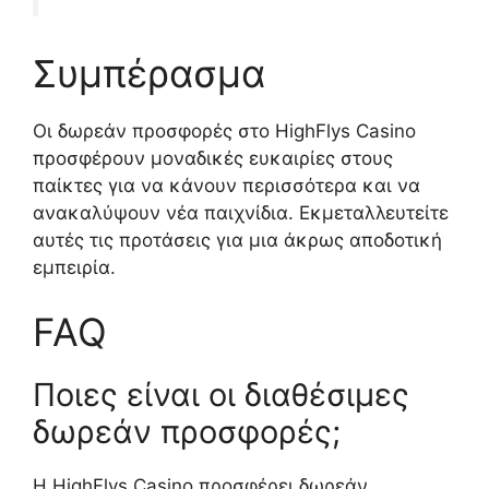
Συμπέρασμα
Οι δωρεάν προσφορές στο HighFlys Casino
προσφέρουν μοναδικές ευκαιρίες στους
παίκτες για να κάνουν περισσότερα και να
ανακαλύψουν νέα παιχνίδια. Εκμεταλλευτείτε
αυτές τις προτάσεις για μια άκρως αποδοτική
εμπειρία.
FAQ
Ποιες είναι οι διαθέσιμες
δωρεάν προσφορές;
Η HighFlys Casino προσφέρει δωρεάν