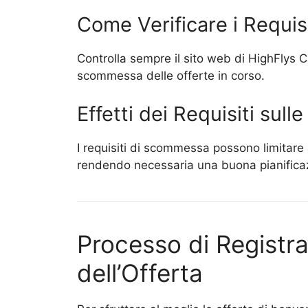
Come Verificare i Requisi
Controlla sempre il sito web di HighFlys Cas
scommessa delle offerte in corso.
Effetti dei Requisiti sulle
I requisiti di scommessa possono limitare 
rendendo necessaria una buona pianificaz
Processo di Registra
dell’Offerta