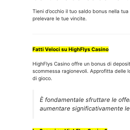
Tieni d’occhio il tuo saldo bonus nella tu
prelevare le tue vincite.
Fatti Veloci su HighFlys Casino
HighFlys Casino offre un bonus di deposito f
scommessa ragionevoli. Approfitta delle 
di gioco.
È fondamentale sfruttare le off
aumentare significativamente le t