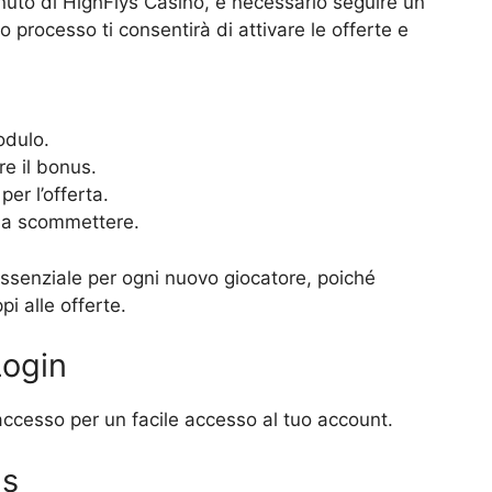
enuto di HighFlys Casino, è necessario seguire un
 processo ti consentirà di attivare le offerte e
odulo.
re il bonus.
per l’offerta.
ia a scommettere.
essenziale per ogni nuovo giocatore, poiché
i alle offerte.
Login
 accesso per un facile accesso al tuo account.
us