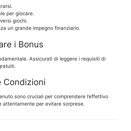
rarsi.
le per giocare.
versi giochi.
nza un grande impegno finanziario.
are i Bonus
damentale. Assicurati di leggere i requisiti di
ratuiti.
e Condizioni
venuto sono cruciali per comprendere l’effettivo
e attentamente per evitare sorprese.