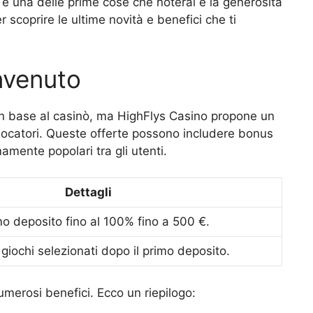
i, e una delle prime cose che noterai è la generosità
r scoprire le ultime novità e benefici che ti
envenuto
in base al casinò, ma HighFlys Casino propone un
iocatori. Queste offerte possono includere bonus
mamente popolari tra gli utenti.
Dettagli
o deposito fino al 100% fino a 500 €.
ui giochi selezionati dopo il primo deposito.
merosi benefici. Ecco un riepilogo: