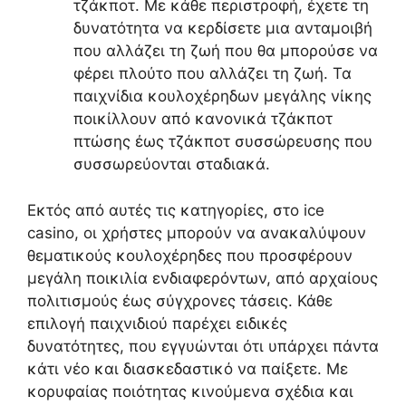
τζάκποτ. Με κάθε περιστροφή, έχετε τη
δυνατότητα να κερδίσετε μια ανταμοιβή
που αλλάζει τη ζωή που θα μπορούσε να
φέρει πλούτο που αλλάζει τη ζωή. Τα
παιχνίδια κουλοχέρηδων μεγάλης νίκης
ποικίλλουν από κανονικά τζάκποτ
πτώσης έως τζάκποτ συσσώρευσης που
συσσωρεύονται σταδιακά.
Εκτός από αυτές τις κατηγορίες, στο ice
casino, οι χρήστες μπορούν να ανακαλύψουν
θεματικούς κουλοχέρηδες που προσφέρουν
μεγάλη ποικιλία ενδιαφερόντων, από αρχαίους
πολιτισμούς έως σύγχρονες τάσεις. Κάθε
επιλογή παιχνιδιού παρέχει ειδικές
δυνατότητες, που εγγυώνται ότι υπάρχει πάντα
κάτι νέο και διασκεδαστικό να παίξετε. Με
κορυφαίας ποιότητας κινούμενα σχέδια και