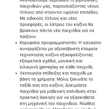
Ανανεώνουμε περιοδικά τη βιβλιοθήκη
παιχνιδιών μας, παρουσιάζοντας νέους
τίτλους από στούντιο υψηλού επιπέδου.
Με ειδικούς τίτλους και νέες
προσφορές, οι λάτρεις του καζίνο θα
βρίσκουν πάντα νέα παιχνίδια για να
παίξουν.
Κορυφαίοι προγραμματιστές: Η icecasino
συνεργάζεται με αξιοσέβαστη εταιρεία
τεχνολογίας καζίνο εξασφαλίζοντας
εξαιρετικά σχέδια, μουσική και
ειλικρινή gameplay σε κάθε παιχνίδι.
Λειτουργία επίδειξης και παιχνίδι με
βάση τα χρήματα: Μόλις ξεκινάτε το
ταξίδι σας στο καζίνο; Δοκιμάστε
παιχνίδια για μηδενική επένδυση στην
πρακτική άσκηση για να εξασκηθείτε
στη μηχανική του παιχνιδιού. Νιώθεις