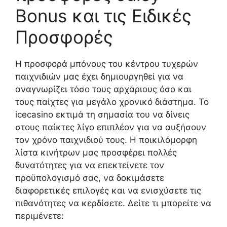
Bonus και τις Ειδικές
Προσφορές
Η προσφορά μπόνους του κέντρου τυχερών
παιχνιδιών μας έχει δημιουργηθεί για να
αναγνωρίζει τόσο τους αρχάριους όσο και
τους παίχτες για μεγάλο χρονικό διάστημα. Το
icecasino εκτιμά τη σημασία του να δίνεις
στους παίκτες λίγο επιπλέον για να αυξήσουν
τον χρόνο παιχνιδιού τους. Η ποικιλόμορφη
λίστα κινήτρων μας προσφέρει πολλές
δυνατότητες για να επεκτείνετε τον
προϋπολογισμό σας, να δοκιμάσετε
διαφορετικές επιλογές και να ενισχύσετε τις
πιθανότητες να κερδίσετε. Δείτε τι μπορείτε να
περιμένετε: