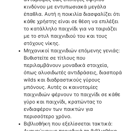
κινδύνου με εντυπωσιακά μεγάλα
έπαθλα. Αυτή η ποικιλία διασφαλίζει ότι
κάθε χρήστης είναι σε θέση να επιλέξει
το κατάλληλο παιχνίδι για να ταιριάζει
με το στυλ παιχνιδιού του και τους
στόχους νίκης.
Μηχανικοί παιχνιδιών επόμενης γενιάς:
Βυθιστείτε σε τίτλους που
περιλαμβάνουν μοναδικά στοιχεία,
όπως αλυσιδωτές αντιδράσεις, διασπορά
wilds και διαδραστικούς γύρους
μπόνους. Αυτές οι καινοτομίες
παιχνιδιών φέρνουν το παιχνίδι σε κάθε
γύρο και παιχνίδι, κρατώντας το
ενδιαφέρον των παικτών για
περισσότερο χρόνο.
Βιβλιοθήκη που εξελίσσεται τακτικά: