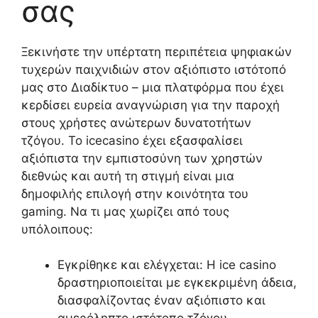
σας
Ξεκινήστε την υπέρτατη περιπέτεια ψηφιακών
τυχερών παιχνιδιών στον αξιόπιστο ιστότοπό
μας στο Διαδίκτυο – μια πλατφόρμα που έχει
κερδίσει ευρεία αναγνώριση για την παροχή
στους χρήστες ανώτερων δυνατοτήτων
τζόγου. Το icecasino έχει εξασφαλίσει
αξιόπιστα την εμπιστοσύνη των χρηστών
διεθνώς και αυτή τη στιγμή είναι μια
δημοφιλής επιλογή στην κοινότητα του
gaming. Να τι μας χωρίζει από τους
υπόλοιπους:
Εγκρίθηκε και ελέγχεται: Η ice casino
δραστηριοποιείται με εγκεκριμένη άδεια,
διασφαλίζοντας έναν αξιόπιστο και