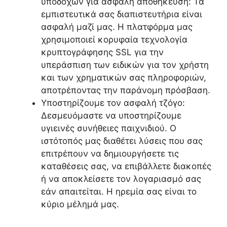
υποδοχών για ασφαλή αποθήκευση: Τα
εμπιστευτικά σας διαπιστευτήρια είναι
ασφαλή μαζί μας. Η πλατφόρμα μας
χρησιμοποιεί κορυφαία τεχνολογία
κρυπτογράφησης SSL για την
υπεράσπιση των ειδικών για τον χρήστη
και των χρηματικών σας πληροφοριών,
αποτρέποντας την παράνομη πρόσβαση.
Υποστηρίζουμε τον ασφαλή τζόγο:
Δεσμευόμαστε να υποστηρίζουμε
υγιεινές συνήθειες παιχνιδιού. Ο
ιστότοπός μας διαθέτει λύσεις που σας
επιτρέπουν να δημιουργήσετε τις
καταθέσεις σας, να επιβάλλετε διακοπές
ή να αποκλείσετε τον λογαριασμό σας
εάν απαιτείται. Η ηρεμία σας είναι το
κύριο μέλημά μας.