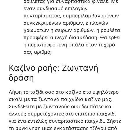
ρουλέτας για συναρπαστικά φινάλε. Με
έναν συνδυασμό επιλογών
πονταρίσματος, συμπεριλαμβανομένων
συγκεκριμένων αριθμών, επιλογών
χρωμάτων ή σειρών αριθμών, η ρουλέτα
προσφέρει συνεχή διασκέδαση. Θα έρθει
η περιστρεφόμενη μπάλα στον τυχερό
σας αριθμό;
Καζίνο ροής: Ζωντανή
δράση
Λήψη το ταξίδι σας στο καζίνο στο υψηλότερο
σκαλί με τα ζωντανά παιχνίδια καζίνο μας.
Συνδεθείτε με ζωντανούς οικοδεσπότες και
άλλους συμμετέχοντες στο επιτόπιο παιχνίδι
για ένα εντελώς συναρπαστικό παιχνίδι. Ζήστε
τη συγκίνηση μιας εγκατάστασης τζόγου από