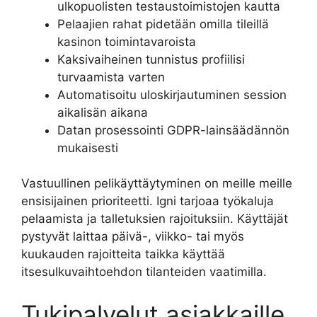
ulkopuolisten testaustoimistojen kautta
Pelaajien rahat pidetään omilla tileillä
kasinon toimintavaroista
Kaksivaiheinen tunnistus profiilisi
turvaamista varten
Automatisoitu uloskirjautuminen session
aikalisän aikana
Datan prosessointi GDPR-lainsäädännön
mukaisesti
Vastuullinen pelikäyttäytyminen on meille meille
ensisijainen prioriteetti. Igni tarjoaa työkaluja
pelaamista ja talletuksien rajoituksiin. Käyttäjät
pystyvät laittaa päivä-, viikko- tai myös
kuukauden rajoitteita taikka käyttää
itsesulkuvaihtoehdon tilanteiden vaatimilla.
Tukipalvelut asiakkaille