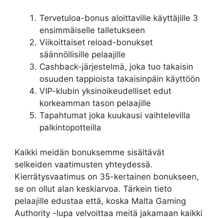
Tervetuloa-bonus aloittaville käyttäjille 3
ensimmäiselle talletukseen
Viikoittaiset reload-bonukset
säännöllisille pelaajille
Cashback-järjestelmä, joka tuo takaisin
osuuden tappioista takaisinpäin käyttöön
VIP-klubin yksinoikeudelliset edut
korkeamman tason pelaajille
Tapahtumat joka kuukausi vaihtelevilla
palkintopotteilla
Kaikki meidän bonuksemme sisältävät
selkeiden vaatimusten yhteydessä.
Kierrätysvaatimus on 35-kertainen bonukseen,
se on ollut alan keskiarvoa. Tärkein tieto
pelaajille edustaa että, koska Malta Gaming
Authority -lupa velvoittaa meitä jakamaan kaikki