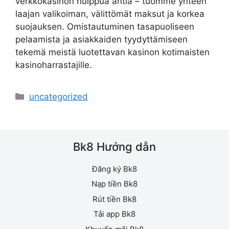
verkkokasinon huippua antia – tuomme yhteen
laajan valikoiman, välittömät maksut ja korkea
suojauksen. Omistautuminen tasapuoliseen
pelaamista ja asiakkaiden tyydyttämiseen
tekemä meistä luotettavan kasinon kotimaisten
kasinoharrastajille.
Danh
uncategorized
mục
Bk8 Hướng dẫn
Đăng ký Bk8
Nạp tiền Bk8
Rút tiền Bk8
Tải app Bk8