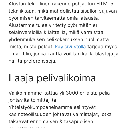
Alustan teknillinen rakenne pohjautuu HTML5-
tekniikkaan, mikä mahdollistaa sisällön sujuvan
pyörimisen tarvitsematta omia latausta.
Alustamme tulee viritetty pyörimään eri
selainversioilla & laitteilla, mikä varmistaa
yhdenmukaisen pelikokemuksen huolimatta
mistä, mistä pelaat.
käy sivustolla
tarjoaa myös
oman tilin, jonka kautta voit tarkkailla tilastoja ja
hallita preferenssejä.
Laaja pelivalikoima
Valikoimamme kattaa yli 3000 erilaista peliä
johtavilta toimittajilta.
Yhteistyökumppaneinamme esiintyvät
kasinoteollisuuden johtavat valmistajat, jotka
takaavat erinomaisen & tasapuolisen