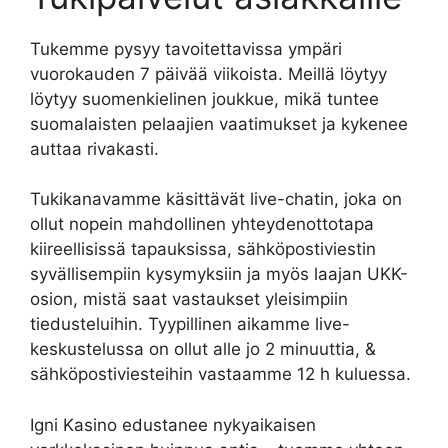
Tukemme pysyy tavoitettavissa ympäri
vuorokauden 7 päivää viikoista. Meillä löytyy
löytyy suomenkielinen joukkue, mikä tuntee
suomalaisten pelaajien vaatimukset ja kykenee
auttaa rivakasti.
Tukikanavamme käsittävät live-chatin, joka on
ollut nopein mahdollinen yhteydenottotapa
kiireellisissä tapauksissa, sähköpostiviestin
syvällisempiin kysymyksiin ja myös laajan UKK-
osion, mistä saat vastaukset yleisimpiin
tiedusteluihin. Tyypillinen aikamme live-
keskustelussa on ollut alle jo 2 minuuttia, &
sähköpostiviesteihin vastaamme 12 h kuluessa.
Igni Kasino edustanee nykyaikaisen