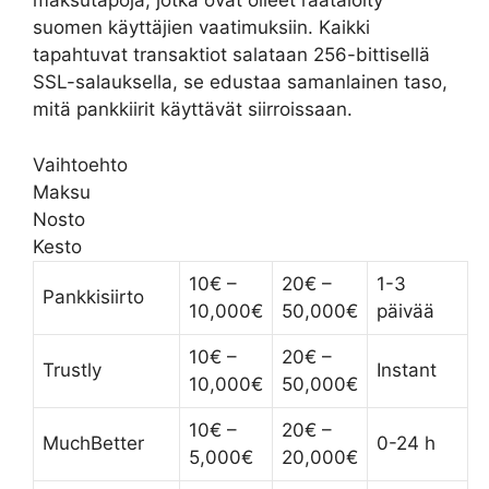
maksutapoja, jotka ovat olleet räätälöity
suomen käyttäjien vaatimuksiin. Kaikki
tapahtuvat transaktiot salataan 256-bittisellä
SSL-salauksella, se edustaa samanlainen taso,
mitä pankkiirit käyttävät siirroissaan.
Vaihtoehto
Maksu
Nosto
Kesto
10€ –
20€ –
1-3
Pankkisiirto
10,000€
50,000€
päivää
10€ –
20€ –
Trustly
Instant
10,000€
50,000€
10€ –
20€ –
MuchBetter
0-24 h
5,000€
20,000€