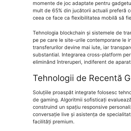
momente de joc adaptate pentru gadgetur
mult de 65% din jucătorii actuali preferă c
ceea ce face ca flexibilitatea mobilă să fie
Tehnologia blockchain și sistemele de tran
pe pe care le site-urile contemporane le i
transferurilor devine mai iute, iar transpa
substantial. Integrarea cross-platform perm
eliminând întreruperi, indiferent de aparatu
Tehnologii de Recentă G
Soluțiile proaspăt integrate folosesc teh
de gaming. Algoritmii sofisticați evaluează 
construind un spațiu responsive personaliza
conversație live și asistența de speciali
facilități premium.