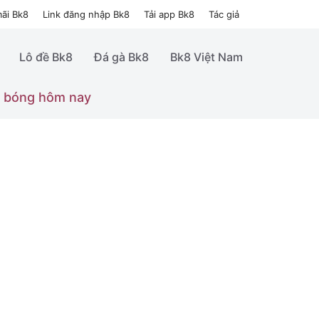
ãi Bk8
Link đăng nhập Bk8
Tải app Bk8
Tác giả
Lô đề Bk8
Đá gà Bk8
Bk8 Việt Nam
 bóng hôm nay