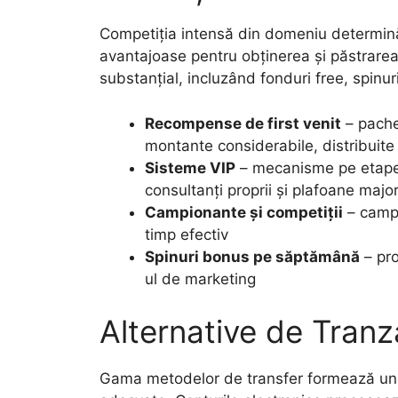
Competiția intensă din domeniu determină 
avantajoase pentru obținerea și păstrarea 
substanțial, incluzând fonduri free, spinuri
Recompense de first venit
– pache
montante considerabile, distribuite
Sisteme VIP
– mecanisme pe etape c
consultanți proprii și plafoane majo
Campionante și competiții
– campa
timp efectiv
Spinuri bonus pe săptămână
– pro
ul de marketing
Alternative de Tran
Gama metodelor de transfer formează un el