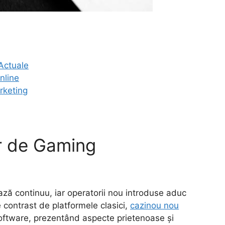
Actuale
nline
rketing
or de Gaming
ează continuu, iar operatorii nou introduse aduc
e contrast de platformele clasici,
cazinou nou
software, prezentând aspecte prietenoase și