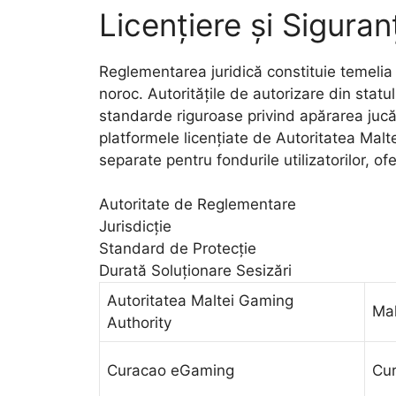
Licențiere și Siguran
Reglementarea juridică constituie temelia
noroc. Autoritățile de autorizare din statul
standarde riguroase privind apărarea jucăto
platformele licențiate de Autoritatea Malt
separate pentru fondurile utilizatorilor, of
Autoritate de Reglementare
Jurisdicție
Standard de Protecție
Durată Soluționare Sesizări
Autoritatea Maltei Gaming
Mal
Authority
Curacao eGaming
Cu