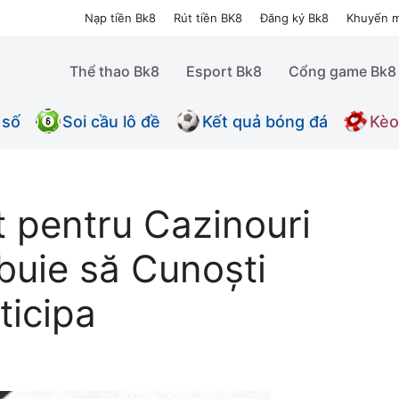
Nạp tiền Bk8
Rút tiền BK8
Đăng ký Bk8
Khuyến m
Thể thao Bk8
Esport Bk8
Cổng game Bk8
 số
Soi cầu lô đề
Kết quả bóng đá
Kèo
t pentru Cazinouri
buie să Cunoști
ticipa