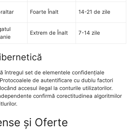
raltar
Foarte Înalt
14-21 de zile
atul
Extrem de Înalt
7-14 zile
tanie
ibernetică
ă întregul set de elementele confidențiale
. Protocoalele de autentificare cu dublu factori
când accesul ilegal la conturile utilizatorilor.
independente confirmă corectitudinea algoritmilor
lurilor.
se și Oferte