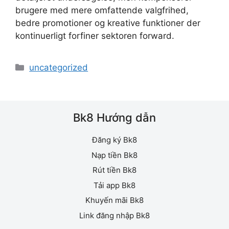
brugere med mere omfattende valgfrihed,
bedre promotioner og kreative funktioner der
kontinuerligt forfiner sektoren forward.
Danh
uncategorized
mục
Bk8 Hướng dẫn
Đăng ký Bk8
Nạp tiền Bk8
Rút tiền Bk8
Tải app Bk8
Khuyến mãi Bk8
Link đăng nhập Bk8