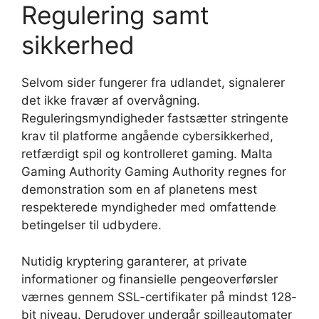
Regulering samt
sikkerhed
Selvom sider fungerer fra udlandet, signalerer
det ikke fravær af overvågning.
Reguleringsmyndigheder fastsætter stringente
krav til platforme angående cybersikkerhed,
retfærdigt spil og kontrolleret gaming. Malta
Gaming Authority Gaming Authority regnes for
demonstration som en af planetens mest
respekterede myndigheder med omfattende
betingelser til udbydere.
Nutidig kryptering garanterer, at private
informationer og finansielle pengeoverførsler
værnes gennem SSL-certifikater på mindst 128-
bit niveau. Derudover undergår spilleautomater