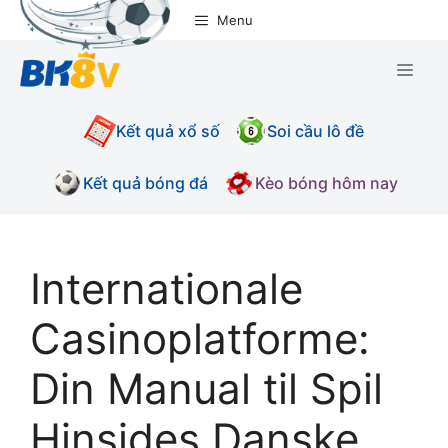
Chuyển
Menu
đến
nội
Men
dung
Kết quả xổ số
Soi cầu lô đề
Kết quả bóng đá
Kèo bóng hôm nay
Internationale
Casinoplatforme:
Din Manual til Spil
Hinsides Danske