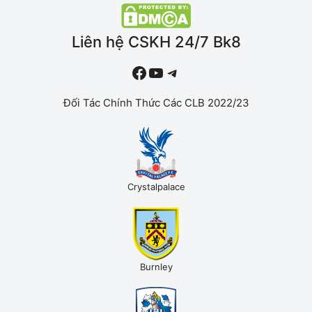
Liên hệ CSKH 24/7 Bk8
#
YouTube
Telegram
Đối Tác Chính Thức Các CLB 2022/23
Crystalpalace
Burnley