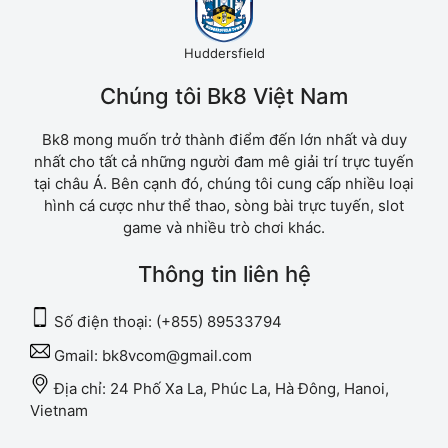
Huddersfield
Chúng tôi Bk8 Việt Nam
Bk8 mong muốn trở thành điểm đến lớn nhất và duy
nhất cho tất cả những người đam mê giải trí trực tuyến
tại châu Á. Bên cạnh đó, chúng tôi cung cấp nhiều loại
hình cá cược như thể thao, sòng bài trực tuyến, slot
game và nhiều trò chơi khác.
Thông tin liên hệ
Số điện thoại:
(+855) 89533794
Gmail:
bk8vcom@gmail.com
Địa chỉ:
24 Phố Xa La, Phúc La, Hà Đông, Hanoi,
Vietnam