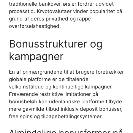
traditionelle bankoverførsler fordrer udvidet
processtid. Kryptovalutaer vinder popularitet på
grund af deres privathed og rappe
overførselshastighed.
Bonusstrukturer og
kampagner
En af primærgrundene til at brugere foretrækker
globale platforme er de tiltalende
velkomsttilbud og kontinuerlige kampagner.
Fraværende restriktive limitationer på
bonusbeløb kan udenlandske platforme tilbyde
mere gavmilde tilbud inklusiv deposit bonusser,
free spins og tilbagebetalingssystemer.
Almindelige bonusformer på