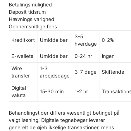
Betalingsmulighed
Deposit tidsrum
Hævnings varighed
Gennemsnitlige fees
3-5
Kreditkort
Umiddelbar
0-2%
hverdage
E-wallets
Umiddelbar
0-24 hr
Ingen
Wire
1-3
3-7 dage
Skiftende
transfer
arbejdsdage
Digital
15-30 min
1-2 hr
Transaktion
valuta
Behandlingstider differs væsentligt betinget på
valgt løsning. Digitale tegnebøger leverer
generelt de øjeblikkelige transaktioner, mens