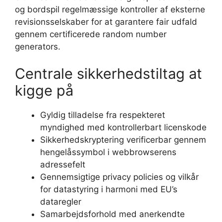
og bordspil regelmæssige kontroller af eksterne
revisionsselskaber for at garantere fair udfald
gennem certificerede random number
generators.
Centrale sikkerhedstiltag at
kigge på
Gyldig tilladelse fra respekteret
myndighed med kontrollerbart licenskode
Sikkerhedskryptering verificerbar gennem
hengelåssymbol i webbrowserens
adressefelt
Gennemsigtige privacy policies og vilkår
for datastyring i harmoni med EU’s
dataregler
Samarbejdsforhold med anerkendte