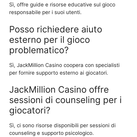
Sì, offre guide e risorse educative sul gioco
responsabile per i suoi utenti.
Posso richiedere aiuto
esterno per il gioco
problematico?
Sì, JackMillion Casino coopera con specialisti
per fornire supporto esterno ai giocatori.
JackMillion Casino offre
sessioni di counseling per i
giocatori?
Sì, ci sono risorse disponibili per sessioni di
counseling e supporto psicologico.