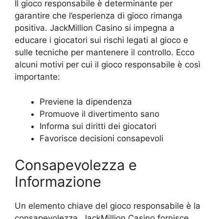
Il gioco responsabile è determinante per
garantire che l’esperienza di gioco rimanga
positiva. JackMillion Casino si impegna a
educare i giocatori sui rischi legati al gioco e
sulle tecniche per mantenere il controllo. Ecco
alcuni motivi per cui il gioco responsabile è così
importante:
Previene la dipendenza
Promuove il divertimento sano
Informa sui diritti dei giocatori
Favorisce decisioni consapevoli
Consapevolezza e
Informazione
Un elemento chiave del gioco responsabile è la
consapevolezza. JackMillion Casino fornisce