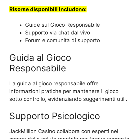
Risorse disponibili includono:
Guide sul Gioco Responsabile
Supporto via chat dal vivo
Forum e comunità di supporto
Guida al Gioco
Responsabile
La guida al gioco responsabile offre
informazioni pratiche per mantenere il gioco
sotto controllo, evidenziando suggerimenti utili.
Supporto Psicologico
JackMillion Casino collabora con esperti nel