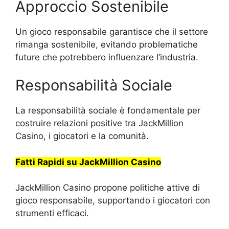
Approccio Sostenibile
Un gioco responsabile garantisce che il settore
rimanga sostenibile, evitando problematiche
future che potrebbero influenzare l’industria.
Responsabilità Sociale
La responsabilità sociale è fondamentale per
costruire relazioni positive tra JackMillion
Casino, i giocatori e la comunità.
Fatti Rapidi su JackMillion Casino
JackMillion Casino propone politiche attive di
gioco responsabile, supportando i giocatori con
strumenti efficaci.