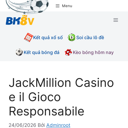
Chuyển
Menu
đến
nội
Men
dung
Kết quả xổ số
Soi cầu lô đề
Kết quả bóng đá
Kèo bóng hôm nay
JackMillion Casino
e il Gioco
Responsabile
24/06/2026
Bởi
Adminroot