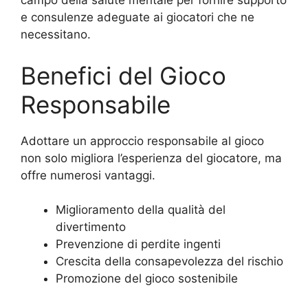
campo della salute mentale per fornire supporto
e consulenze adeguate ai giocatori che ne
necessitano.
Benefici del Gioco
Responsabile
Adottare un approccio responsabile al gioco
non solo migliora l’esperienza del giocatore, ma
offre numerosi vantaggi.
Miglioramento della qualità del
divertimento
Prevenzione di perdite ingenti
Crescita della consapevolezza del rischio
Promozione del gioco sostenibile