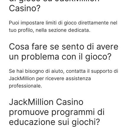
Casino?
Puoi impostare limiti di gioco direttamente nel
tuo profilo, nella sezione dedicata.
Cosa fare se sento di avere
un problema con il gioco?
Se hai bisogno di aiuto, contatta il supporto di
JackMillion per ricevere assistenza
professionale.
JackMillion Casino
promuove programmi di
educazione sui giochi?