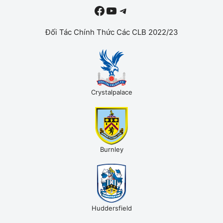
#
YouTube
Telegram
Đối Tác Chính Thức Các CLB 2022/23
Crystalpalace
Burnley
Huddersfield