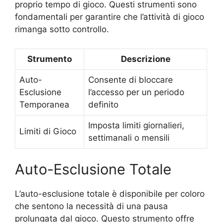
proprio tempo di gioco. Questi strumenti sono
fondamentali per garantire che l’attività di gioco
rimanga sotto controllo.
Strumento
Descrizione
Auto-
Consente di bloccare
Esclusione
l’accesso per un periodo
Temporanea
definito
Imposta limiti giornalieri,
Limiti di Gioco
settimanali o mensili
Auto-Esclusione Totale
L’auto-esclusione totale è disponibile per coloro
che sentono la necessità di una pausa
prolungata dal gioco. Questo strumento offre