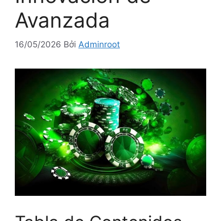
Avanzada
16/05/2026
Bởi
Adminroot