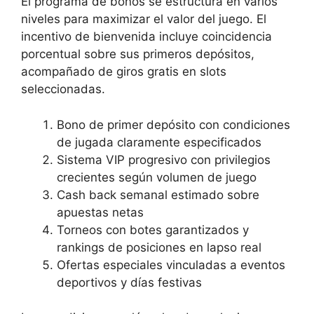
El programa de bonos se estructura en varios
niveles para maximizar el valor del juego. El
incentivo de bienvenida incluye coincidencia
porcentual sobre sus primeros depósitos,
acompañado de giros gratis en slots
seleccionadas.
Bono de primer depósito con condiciones
de jugada claramente especificados
Sistema VIP progresivo con privilegios
crecientes según volumen de juego
Cash back semanal estimado sobre
apuestas netas
Torneos con botes garantizados y
rankings de posiciones en lapso real
Ofertas especiales vinculadas a eventos
deportivos y días festivas