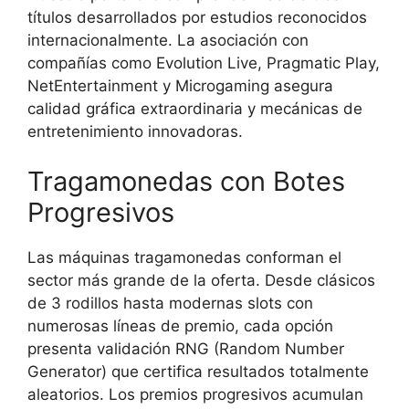
títulos desarrollados por estudios reconocidos
internacionalmente. La asociación con
compañías como Evolution Live, Pragmatic Play,
NetEntertainment y Microgaming asegura
calidad gráfica extraordinaria y mecánicas de
entretenimiento innovadoras.
Tragamonedas con Botes
Progresivos
Las máquinas tragamonedas conforman el
sector más grande de la oferta. Desde clásicos
de 3 rodillos hasta modernas slots con
numerosas líneas de premio, cada opción
presenta validación RNG (Random Number
Generator) que certifica resultados totalmente
aleatorios. Los premios progresivos acumulan