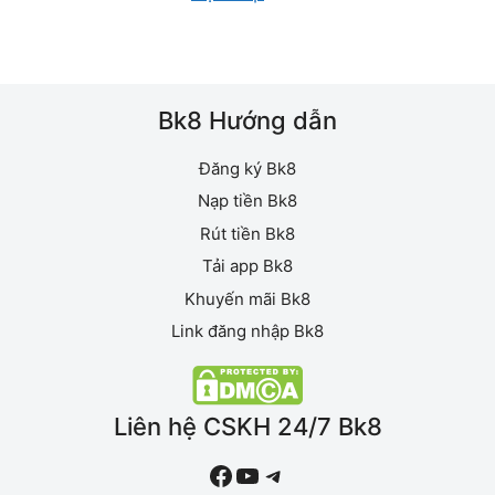
Bk8 Hướng dẫn
Đăng ký Bk8
Nạp tiền Bk8
Rút tiền Bk8
Tải app Bk8
Khuyến mãi Bk8
Link đăng nhập Bk8
Liên hệ CSKH 24/7 Bk8
#
YouTube
Telegram