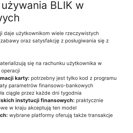
 używania BLIK w
wych
ji daje użytkownikom wiele rzeczywistych
 zabawy oraz satysfakcję z posługiwania się z
terializują się na rachunku użytkownika w
 operacji
acji karty:
potrzebny jest tylko kod z programu
traty parametrów finansowo-bankowych
ła ciągle przez każde dni tygodnia
skich instytucji finansowych:
praktycznie
we w kraju akceptują ten model
ch:
wybrane platformy oferują także transakcje