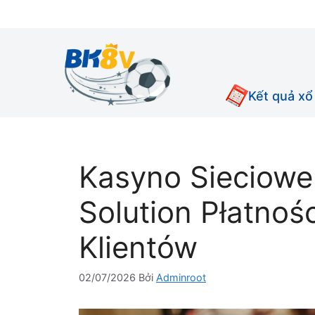
Chuyển
đến
nội
dung
Kết quả xổ
Kasyno Sieciowe
Solution Płatnoś
Klientów
02/07/2026
Bởi
Adminroot