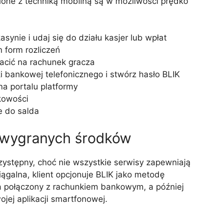
ione z techniką mobilną są w możliwości prędko
synie i udaj się do działu kasjer lub wpłat
 form rozliczeń
acić na rachunek gracza
 bankowej telefonicznego i stwórz hasło BLIK
na portalu platformy
kowości
e do salda
 wygranych środków
zystępny, choć nie wszystkie serwisy zapewniają
iągalna, klient opcjonuje BLIK jako metodę
a połączony z rachunkiem bankowym, a później
jej aplikacji smartfonowej.