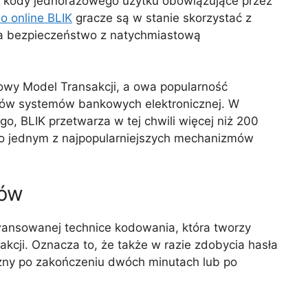
e kody jednorazowego użytku obowiązujące przez
o online BLIK
gracze są w stanie skorzystać z
ja bezpieczeństwo z natychmiastową
owy Model Transakcji, a owa popularność
tów systemów bankowych elektronicznej. W
go, BLIK przetwarza w tej chwili więcej niż 200
go jednym z najpopularniejszych mechanizmów
rów
wansowanej technice kodowania, która tworzy
akcji. Oznacza to, że także w razie zdobycia hasła
ażny po zakończeniu dwóch minutach lub po