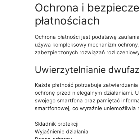
Ochrona i bezpiecz
płatnościach
Ochrona płatności jest podstawę zaufani
używa kompleksowy mechanizm ochrony, kt
zabezpieczonych rozwiązań rozliczeniowy
Uwierzytelnianie dwufa
Każda płatność potrzebuje zatwierdzenia 
ochronę przed nielegalnym działaniami. 
swojego smartfona oraz pamiętać infor
smartfonowej, co wyraźnie uniemożliwia 
Składnik protekcji
Wyjaśnienie działania