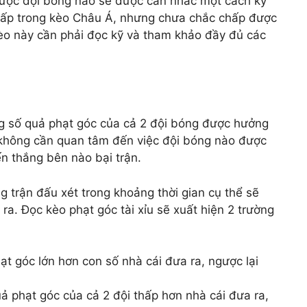
cược đội bóng nào sẽ được cân nhắc một cách kỹ
chấp trong kèo Châu Á, nhưng chưa chắc chấp được
kèo này cần phải đọc kỹ và tham khảo đầy đủ các
ổng số quả phạt góc của cả 2 đội bóng được hưởng
ủ không cần quan tâm đến việc đội bóng nào được
ến thắng bên nào bại trận.
g trận đấu xét trong khoảng thời gian cụ thể sẽ
a. Đọc kèo phạt góc tài xỉu sẽ xuất hiện 2 trường
ạt góc lớn hơn con số nhà cái đưa ra, ngược lại
uả phạt góc của cả 2 đội thấp hơn nhà cái đưa ra,