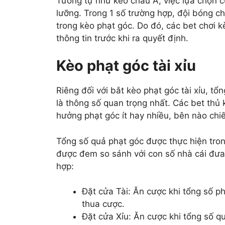
Tương tự như kèo châu Á, việc lựa chọn 
lưỡng. Trong 1 số trường hợp, đội bóng 
trong kèo phạt góc. Do đó, các bet chơi 
thông tin trước khi ra quyết định.
Kèo phạt góc tài xỉu
Riêng đối với bắt kèo phạt góc tài xỉu, t
là thông số quan trọng nhất. Các bet th
hưởng phạt góc ít hay nhiều, bên nào chi
Tổng số quả phạt góc được thực hiện tron
được đem so sánh với con số nhà cái đưa r
hợp:
Đặt cửa Tài: Ăn cược khi tổng số ph
thua cược.
Đặt cửa Xỉu: Ăn cược khi tổng số q