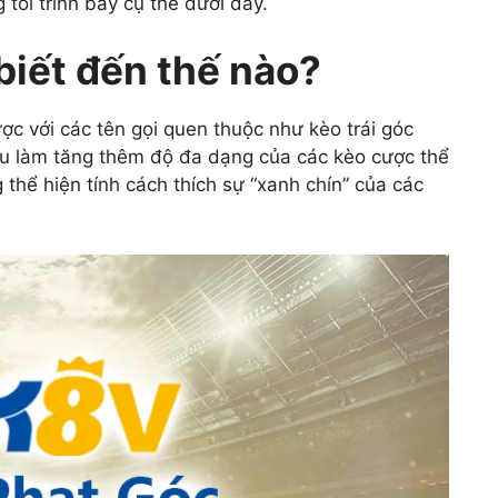
tôi trình bày cụ thể dưới đây.
biết đến thế nào?
ợc với các tên gọi quen thuộc như kèo trái góc
u làm tăng thêm độ đa dạng của các kèo cược thể
 thể hiện tính cách thích sự “xanh chín” của các