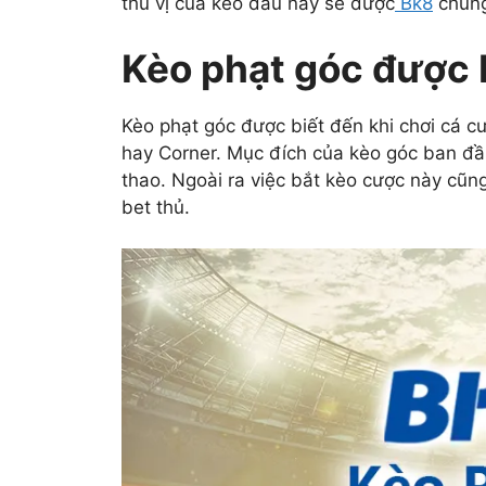
thú vị của kèo đấu này sẽ được
Bk8
chúng 
Kèo phạt góc được 
Kèo phạt góc được biết đến khi chơi cá cư
hay Corner. Mục đích của kèo góc ban đầ
thao. Ngoài ra việc bắt kèo cược này cũng
bet thủ.