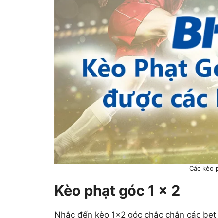
Các kèo 
Kèo phạt góc 1 x 2
Nhắc đến kèo 1×2 góc chắc chắn các bet k