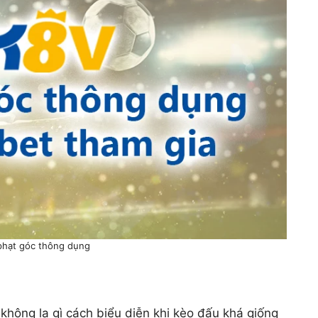
phạt góc thông dụng
hông lạ gì cách biểu diễn khi kèo đấu khá giống