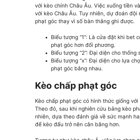
với kèo chính Châu Âu. Việc xuống tiền v
với kèo Châu Âu. Tuy nhiên, dự đoán đội 
phạt góc thay vì số bàn thắng ghi được.
Biểu tượng “1”: Là cửa đặt khi bet 
phạt góc hơn đối phương.
Biểu tượng “2”: Đại diện cho thống 
Biểu tượng “x”: Đại diện cho lựa c
phạt góc bằng nhau.
Kèo chấp phạt góc
Kèo chấp phạt góc có hình thức giống với 
Theo đó, sau khi nghiên cứu bảng kèo phạ
nhiên, dựa theo đánh giá về sức mạnh hai đ
để kèo đấu trở nên cân bằng hơn.