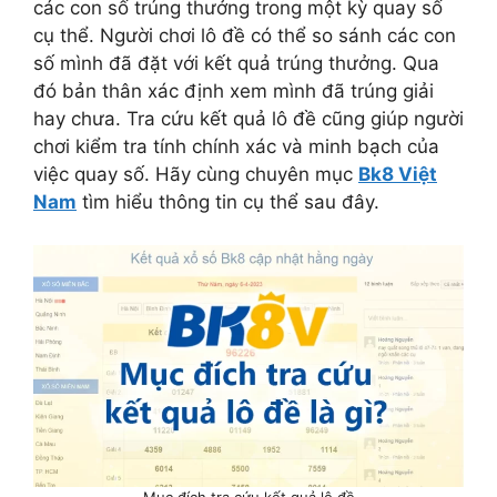
các con số trúng thưởng trong một kỳ quay số
cụ thể. Người chơi lô đề có thể so sánh các con
số mình đã đặt với kết quả trúng thưởng. Qua
đó bản thân xác định xem mình đã trúng giải
hay chưa. Tra cứu kết quả lô đề cũng giúp người
chơi kiểm tra tính chính xác và minh bạch của
việc quay số. Hãy cùng chuyên mục
Bk8 Việt
Nam
tìm hiểu thông tin cụ thể sau đây.
Mục đích tra cứu kết quả lô đề