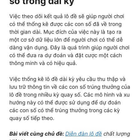
số trong dài kỳ
Việc theo dõi kết quả lô đề sẽ giúp người chơi
có thể thống kê được các con số đã về trong
thời gian dài. Mục đích của việc này là tạo ra
một cơ sở dữ liệu lớn để người chơi có thể dễ
dàng vận dụng. Đây là quá trình giúp người chơi
có thể đưa ra dự đoán và đặt cược một cách
thông minh và có hiệu quả.
Việc thống kê lô đề dài kỳ yêu cầu thu thập và
lưu trữ thông tin về các con số trúng thưởng của
lô đề trong nhiều kỳ quay số. Các mô hình và xu
hướng này có thể được sử dụng để dự đoán
các con số có thể trúng thưởng trong các kỳ
quay số tiếp theo.
Bài viết cùng chủ đề:
Diễn đàn lô đề
chất lượng