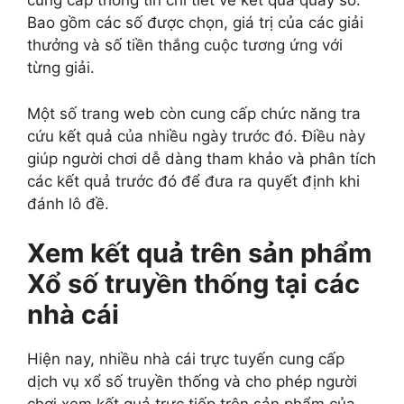
cung cấp thông tin chi tiết về kết quả quay số.
Bao gồm các số được chọn, giá trị của các giải
thưởng và số tiền thắng cuộc tương ứng với
từng giải.
Một số trang web còn cung cấp chức năng tra
cứu kết quả của nhiều ngày trước đó. Điều này
giúp người chơi dễ dàng tham khảo và phân tích
các kết quả trước đó để đưa ra quyết định khi
đánh lô đề.
Xem kết quả trên sản phẩm
Xổ số truyền thống tại các
nhà cái
Hiện nay, nhiều nhà cái trực tuyến cung cấp
dịch vụ xổ số truyền thống và cho phép người