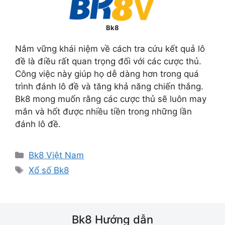
Bk8
Nắm vững khái niệm về cách tra cứu kết quả lô
đề là điều rất quan trọng đối với các cược thủ.
Công việc này giúp họ dễ dàng hơn trong quá
trình đánh lô đề và tăng khả năng chiến thắng.
Bk8 mong muốn rằng các cược thủ sẽ luôn may
mắn và hốt được nhiều tiền trong những lần
đánh lô đề.
Danh
Bk8 Việt Nam
mục
Thẻ
Xổ số Bk8
Bk8 Hướng dẫn