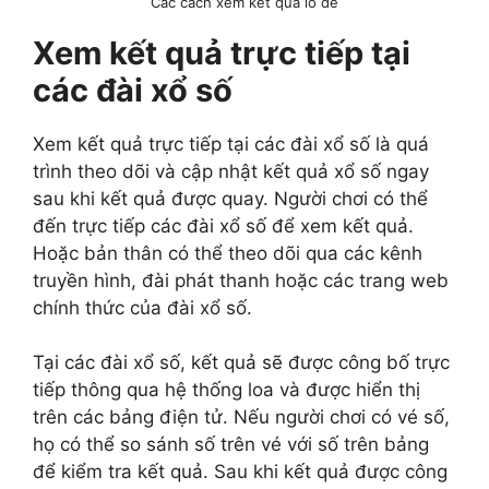
Các cách xem kết quả lô đề
Xem kết quả trực tiếp tại
các đài xổ số
Xem kết quả trực tiếp tại các đài xổ số là quá
trình theo dõi và cập nhật kết quả xổ số ngay
sau khi kết quả được quay. Người chơi có thể
đến trực tiếp các đài xổ số để xem kết quả.
Hoặc bản thân có thể theo dõi qua các kênh
truyền hình, đài phát thanh hoặc các trang web
chính thức của đài xổ số.
Tại các đài xổ số, kết quả sẽ được công bố trực
tiếp thông qua hệ thống loa và được hiển thị
trên các bảng điện tử. Nếu người chơi có vé số,
họ có thể so sánh số trên vé với số trên bảng
để kiểm tra kết quả. Sau khi kết quả được công