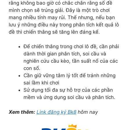
rằng không bao giờ có chắc chắn rằng số đề
mình chọn sẽ trúng giải. Đây là một trò chơi
mang nhiều tính may rủi. Thế nhưng, nếu bạn
lưu ý những điều này trong phân tích kết quả lô
đề thì chiến thắng sẽ tăng lên đáng kể.
Để chiến thắng trong chơi lô đề, cần phải
dành thời gian phân tích, soi cầu và
nghiên cứu cầu kèo, tần suất nổ của các
con số.
Cần giữ vững tâm lý tốt để tránh những
sai lầm khi chơi
Sử dụng tối đa sự hỗ trợ của các phần
mềm và ứng dụng soi cầu và phân tích.
Xem thêm:
Link đăng ký Bk8
hôm nay