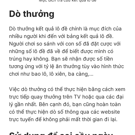
Dò thưởng
Dò thưởng kết quả lô đề chính là mục đích của
nhiều người khi đến với bảng kết quả lô đề.
Người chơi so sánh với con số đã đặt cược với
những số lô đề đã về để biết được mình có
trúng hay không. Bạn sẽ nhận được số tiền
tương ứng với tỷ lệ ăn thưởng tùy vào hình thức
chơi như bao lô, lô xiên, ba càng,…
Việc dò thưởng có thể thực hiện bằng cách xem
trực tiếp quay thưởng trên TV hoặc qua các đại
lý gần nhất. Bên cạnh đó, bạn cũng hoàn toàn
có thể thực hiện dò số thông qua các website
trực tuyến để không phải mất thời gian đi lại.