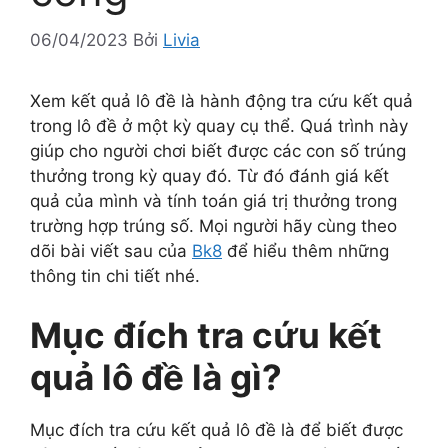
06/04/2023
Bởi
Livia
Xem kết quả lô đề là hành động tra cứu kết quả
trong lô đề ở một kỳ quay cụ thể. Quá trình này
giúp cho người chơi biết được các con số trúng
thưởng trong kỳ quay đó. Từ đó đánh giá kết
quả của mình và tính toán giá trị thưởng trong
trường hợp trúng số. Mọi người hãy cùng theo
dõi bài viết sau của
Bk8
để hiểu thêm những
thông tin chi tiết nhé.
Mục đích tra cứu kết
quả lô đề là gì?
Mục đích tra cứu kết quả lô đề là để biết được