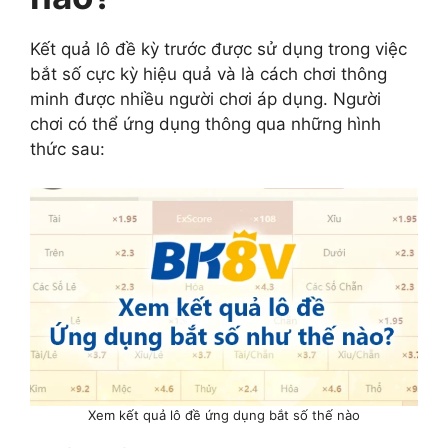
Kết quả lô đề kỳ trước được sử dụng trong việc
bắt số cực kỳ hiệu quả và là cách chơi thông
minh được nhiều người chơi áp dụng. Người
chơi có thể ứng dụng thông qua những hình
thức sau:
Xem kết quả lô đề ứng dụng bắt số thế nào