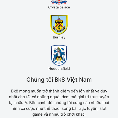
Crystalpalace
Burnley
Huddersfield
Chúng tôi Bk8 Việt Nam
Bk8 mong muốn trở thành điểm đến lớn nhất và duy
nhất cho tất cả những người đam mê giải trí trực tuyến
tại châu Á. Bên cạnh đó, chúng tôi cung cấp nhiều loại
hình cá cược như thể thao, sòng bài trực tuyến, slot
game và nhiều trò chơi khác.