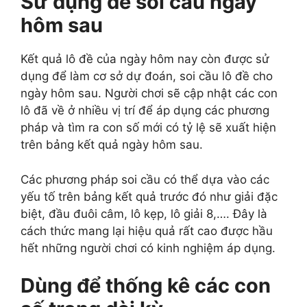
Sử dụng để soi cầu ngày
hôm sau
Kết quả lô đề của ngày hôm nay còn được sử
dụng để làm cơ sở dự đoán, soi cầu lô đề cho
ngày hôm sau. Người chơi sẽ cập nhật các con
lô đã về ở nhiều vị trí để áp dụng các phương
pháp và tìm ra con số mới có tỷ lệ sẽ xuất hiện
trên bảng kết quả ngày hôm sau.
Các phương pháp soi cầu có thể dựa vào các
yếu tố trên bảng kết quả trước đó như giải đặc
biệt, đầu đuôi câm, lô kẹp, lô giải 8,…. Đây là
cách thức mang lại hiệu quả rất cao được hầu
hết những người chơi có kinh nghiệm áp dụng.
Dùng để thống kê các con