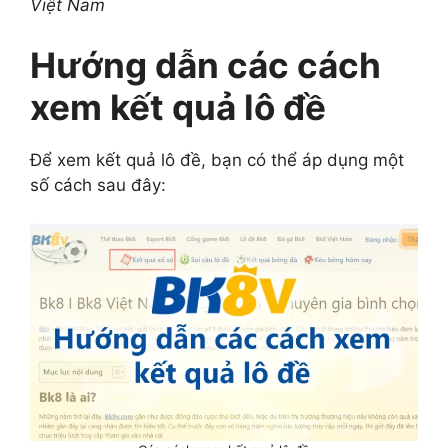
Việt Nam
Hướng dẫn các cách
xem kết quả lô đề
Để xem kết quả lô đề, bạn có thể áp dụng một
số cách sau đây: