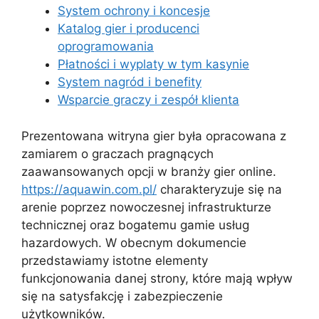
System ochrony i koncesje
Katalog gier i producenci
oprogramowania
Płatności i wyplaty w tym kasynie
System nagród i benefity
Wsparcie graczy i zespół klienta
Prezentowana witryna gier była opracowana z
zamiarem o graczach pragnących
zaawansowanych opcji w branży gier online.
https://aquawin.com.pl/
charakteryzuje się na
arenie poprzez nowoczesnej infrastrukturze
technicznej oraz bogatemu gamie usług
hazardowych. W obecnym dokumencie
przedstawiamy istotne elementy
funkcjonowania danej strony, które mają wpływ
się na satysfakcję i zabezpieczenie
użytkowników.