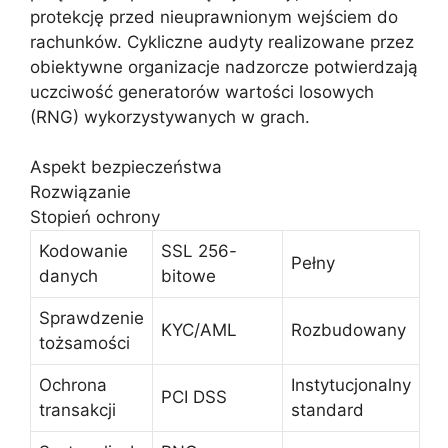
protekcję przed nieuprawnionym wejściem do
rachunków. Cykliczne audyty realizowane przez
obiektywne organizacje nadzorcze potwierdzają
uczciwość generatorów wartości losowych
(RNG) wykorzystywanych w grach.
Aspekt bezpieczeństwa
Rozwiązanie
Stopień ochrony
Kodowanie
SSL 256-
Pełny
danych
bitowe
Sprawdzenie
KYC/AML
Rozbudowany
tożsamości
Ochrona
Instytucjonalny
PCI DSS
transakcji
standard