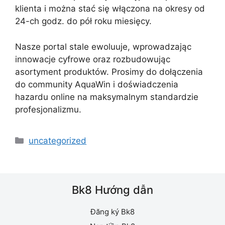
klienta i można stać się włączona na okresy od
24-ch godz. do pół roku miesięcy.
Nasze portal stale ewoluuje, wprowadzając
innowacje cyfrowe oraz rozbudowując
asortyment produktów. Prosimy do dołączenia
do community AquaWin i doświadczenia
hazardu online na maksymalnym standardzie
profesjonalizmu.
Danh
uncategorized
mục
Bk8 Hướng dẫn
Đăng ký Bk8