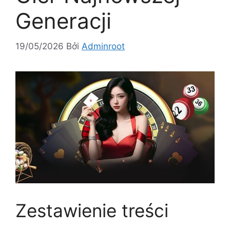
Generacji
19/05/2026
Bởi
Adminroot
Zestawienie treści