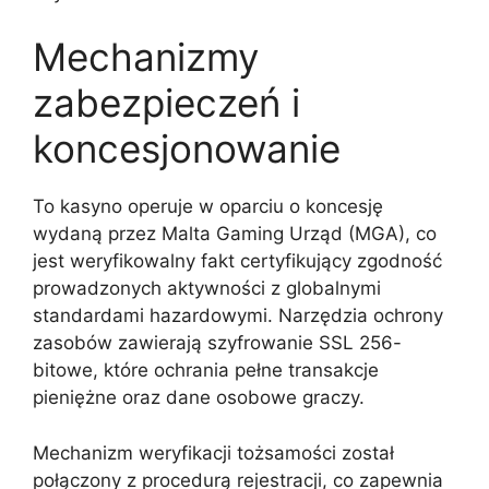
Mechanizmy
zabezpieczeń i
koncesjonowanie
To kasyno operuje w oparciu o koncesję
wydaną przez Malta Gaming Urząd (MGA), co
jest weryfikowalny fakt certyfikujący zgodność
prowadzonych aktywności z globalnymi
standardami hazardowymi. Narzędzia ochrony
zasobów zawierają szyfrowanie SSL 256-
bitowe, które ochrania pełne transakcje
pieniężne oraz dane osobowe graczy.
Mechanizm weryfikacji tożsamości został
połączony z procedurą rejestracji, co zapewnia