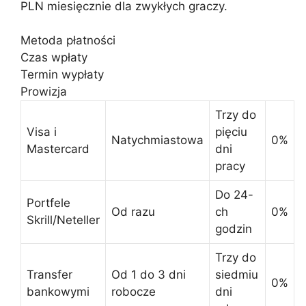
PLN miesięcznie dla zwykłych graczy.
Metoda płatności
Czas wpłaty
Termin wypłaty
Prowizja
Trzy do
Visa i
pięciu
Natychmiastowa
0%
Mastercard
dni
pracy
Do 24-
Portfele
Od razu
ch
0%
Skrill/Neteller
godzin
Trzy do
Transfer
Od 1 do 3 dni
siedmiu
0%
bankowymi
robocze
dni