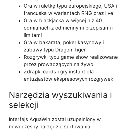
Gra w ruletkę typu europejskiego, USA i
francuska w wariantach RNG oraz live
Gra w blackjacka w więcej niż 40
odmianach z odmiennymi przepisami i
limitami
Gra w bakarata, poker kasynowy i
zabawy typu Dragon Tiger
Rozgrywki typu game show realizowane
przez prowadzących na żywo
Zdrapki cards i gry instant dla
entuzjastów ekspresowych rozgrywek
Narzędzia wyszukiwania i
selekcji
Interfejs AquaWin został uzupełniony w
nowoczesny narzędzie sortowania