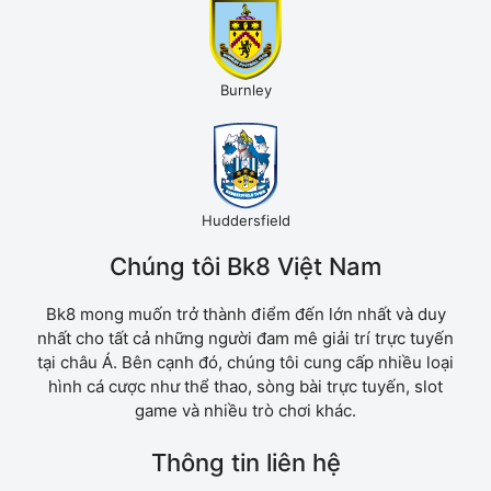
Burnley
Huddersfield
Chúng tôi Bk8 Việt Nam
Bk8 mong muốn trở thành điểm đến lớn nhất và duy
nhất cho tất cả những người đam mê giải trí trực tuyến
tại châu Á. Bên cạnh đó, chúng tôi cung cấp nhiều loại
hình cá cược như thể thao, sòng bài trực tuyến, slot
game và nhiều trò chơi khác.
Thông tin liên hệ