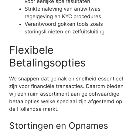
voor eerlijke spelresultaten
Strikte naleving van antiwitwas
regelgeving en KYC procedures
Verantwoord gokken tools zoals
storingslimieten en zelfuitsluiting
Flexibele
Betalingsopties
We snappen dat gemak en snelheid essentieel
zijn voor financiële transacties. Daarom bieden
wij een ruim assortiment aan geloofwaardige
betaalopties welke speciaal zijn afgestemd op
de Hollandse markt.
Stortingen en Opnames