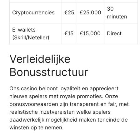
30
Cryptocurrencies
€25
€25.000
minuten
E-wallets
€15
€15.000
Direct
(Skrill/Neteller)
Verleidelijke
Bonusstructuur
Ons casino beloont loyaliteit en apprecieert
nieuwe spelers met royale promoties. Onze
bonusvoorwaarden zijn transparant en fair, met
realistische inzetvereisten welke spelers
daadwerkelijk mogelijkheid maken teneinde de
winsten op te nemen.