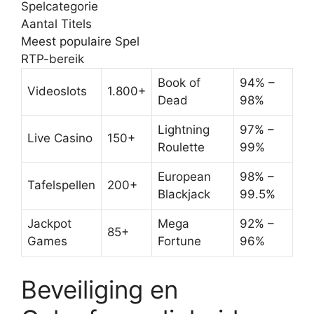
Spelcategorie
Aantal Titels
Meest populaire Spel
RTP-bereik
Book of
94% –
Videoslots
1.800+
Dead
98%
Lightning
97% –
Live Casino
150+
Roulette
99%
European
98% –
Tafelspellen
200+
Blackjack
99.5%
Jackpot
Mega
92% –
85+
Games
Fortune
96%
Beveiliging en