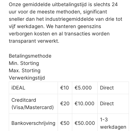
Onze gemiddelde uitbetalingstijd is slechts 24
uur voor de meeste methoden, significant
sneller dan het industriegemiddelde van drie tot
vijf werkdagen. We hanteren geenszins
verborgen kosten en al transacties worden
transparant verwerkt.
Betalingsmethode
Min. Storting
Max. Storting
Verwerkingstijd
iDEAL
€10
€5.000
Direct
Creditcard
€20
€10.000
Direct
(Visa/Mastercard)
1-3
Bankoverschrijving
€50
€50.000
werkdagen