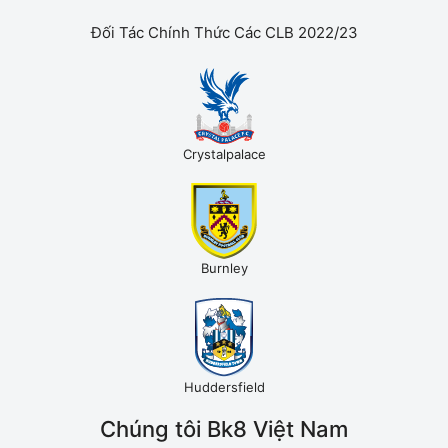
Đối Tác Chính Thức Các CLB 2022/23
Crystalpalace
Burnley
Huddersfield
Chúng tôi Bk8 Việt Nam