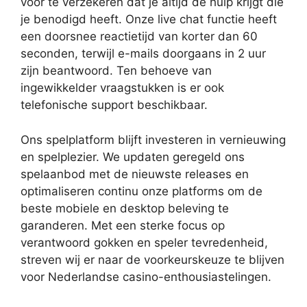
voor te verzekeren dat je altijd de hulp krijgt die
je benodigd heeft. Onze live chat functie heeft
een doorsnee reactietijd van korter dan 60
seconden, terwijl e-mails doorgaans in 2 uur
zijn beantwoord. Ten behoeve van
ingewikkelder vraagstukken is er ook
telefonische support beschikbaar.
Ons spelplatform blijft investeren in vernieuwing
en spelplezier. We updaten geregeld ons
spelaanbod met de nieuwste releases en
optimaliseren continu onze platforms om de
beste mobiele en desktop beleving te
garanderen. Met een sterke focus op
verantwoord gokken en speler tevredenheid,
streven wij er naar de voorkeurskeuze te blijven
voor Nederlandse casino-enthousiastelingen.