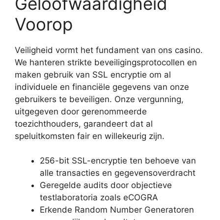
Geloofwaardigheid
Voorop
Veiligheid vormt het fundament van ons casino.
We hanteren strikte beveiligingsprotocollen en
maken gebruik van SSL encryptie om al
individuele en financiële gegevens van onze
gebruikers te beveiligen. Onze vergunning,
uitgegeven door gerenommeerde
toezichthouders, garandeert dat al
speluitkomsten fair en willekeurig zijn.
256-bit SSL-encryptie ten behoeve van
alle transacties en gegevensoverdracht
Geregelde audits door objectieve
testlaboratoria zoals eCOGRA
Erkende Random Number Generatoren