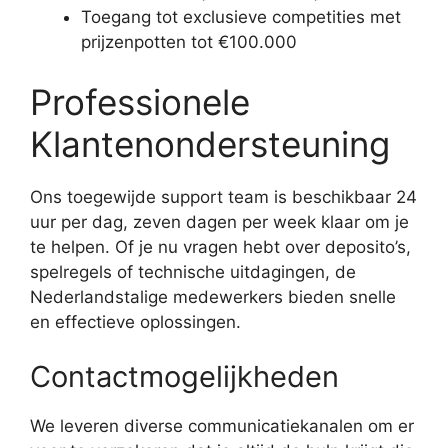
Toegang tot exclusieve competities met
prijzenpotten tot €100.000
Professionele
Klantenondersteuning
Ons toegewijde support team is beschikbaar 24
uur per dag, zeven dagen per week klaar om je
te helpen. Of je nu vragen hebt over deposito’s,
spelregels of technische uitdagingen, de
Nederlandstalige medewerkers bieden snelle
en effectieve oplossingen.
Contactmogelijkheden
We leveren diverse communicatiekanalen om er