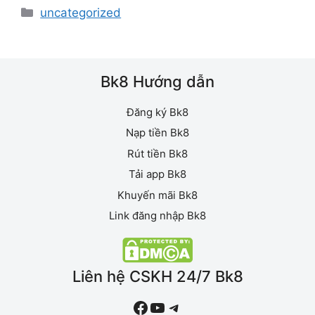
Danh
uncategorized
mục
Bk8 Hướng dẫn
Đăng ký Bk8
Nạp tiền Bk8
Rút tiền Bk8
Tải app Bk8
Khuyến mãi Bk8
Link đăng nhập Bk8
Liên hệ CSKH 24/7 Bk8
#
YouTube
Telegram