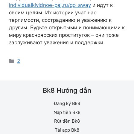
individualkividnoe-paj.ru/go_away
и идут к
своим целям. Их истории учат нас
терпимости, состраданию и уважению к
другим. Будьте открытыми и понимающими к
миру красноярских проституток – они тоже
заслуживают уважения и поддержки.
Danh
2
mục
Bk8 Hướng dẫn
Đăng ký Bk8
Nạp tiền Bk8
Rút tiền Bk8
Tải app Bk8