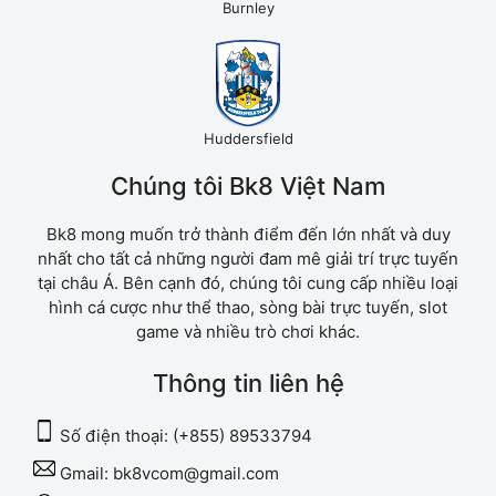
Burnley
Huddersfield
Chúng tôi Bk8 Việt Nam
Bk8 mong muốn trở thành điểm đến lớn nhất và duy
nhất cho tất cả những người đam mê giải trí trực tuyến
tại châu Á. Bên cạnh đó, chúng tôi cung cấp nhiều loại
hình cá cược như thể thao, sòng bài trực tuyến, slot
game và nhiều trò chơi khác.
Thông tin liên hệ
Số điện thoại:
(+855) 89533794
Gmail:
bk8vcom@gmail.com