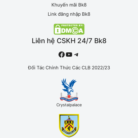
Khuyến mãi Bk8
Link đăng nhập Bk8
Liên hệ CSKH 24/7 Bk8
#
YouTube
Telegram
Đối Tác Chính Thức Các CLB 2022/23
Crystalpalace