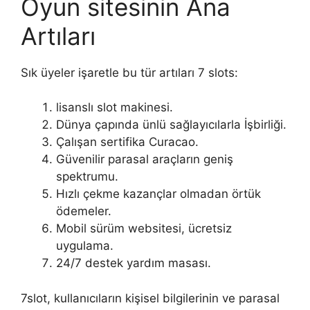
Oyun sitesinin Ana
Artıları
Sık üyeler işaretle bu tür artıları 7 slots:
lisanslı slot makinesi.
Dünya çapında ünlü sağlayıcılarla İşbirliği.
Çalışan sertifika Curacao.
Güvenilir parasal araçların geniş
spektrumu.
Hızlı çekme kazançlar olmadan örtük
ödemeler.
Mobil sürüm websitesi, ücretsiz
uygulama.
24/7 destek yardım masası.
7slot, kullanıcıların kişisel bilgilerinin ve parasal