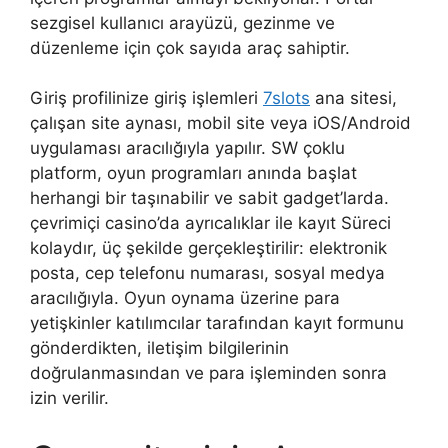
sezgisel kullanıcı arayüzü, gezinme ve
düzenleme için çok sayıda araç sahiptir.
Giriş profilinize giriş işlemleri
7slots
ana sitesi,
çalışan site aynası, mobil site veya iOS/Android
uygulaması aracılığıyla yapılır. SW çoklu
platform, oyun programları anında başlat
herhangi bir taşınabilir ve sabit gadget’larda.
çevrimiçi casino’da ayrıcalıklar ile kayıt Süreci
kolaydır, üç şekilde gerçekleştirilir: elektronik
posta, cep telefonu numarası, sosyal medya
aracılığıyla. Oyun oynama üzerine para
yetişkinler katılımcılar tarafından kayıt formunu
gönderdikten, iletişim bilgilerinin
doğrulanmasından ve para işleminden sonra
izin verilir.