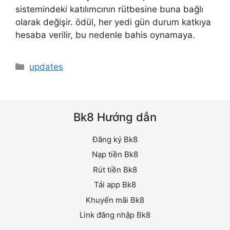
sistemindeki katılımcının rütbesine buna bağlı
olarak değişir. ödül, her yedi gün durum katkıya
hesaba verilir, bu nedenle bahis oynamaya.
Danh
updates
mục
Bk8 Hướng dẫn
Đăng ký Bk8
Nạp tiền Bk8
Rút tiền Bk8
Tải app Bk8
Khuyến mãi Bk8
Link đăng nhập Bk8