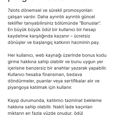
7slots dönemsel ve sürekli promosyonları
çalışan vardır. Daha ayrıntılı ayrıntılı güncel
teklifler tanıyabilirsiniz bölümünde “Bonuslar”.
En büyük büyük ödül bir kullanıcı bir hesap
kaydetme karşılığında kazanır – ücretsiz
dönüşler ve başlangıç katkının hacminin pay.
Her kullanıcı, web kaynağı üzerinde bonus kodu
girme hakkına sahip olabilir ve bunu uygun yer
içerisine benzersiz bir anahtar yazarak yapabilir.
Kullanıcı hesaba finansman, bedava
döndürmeler, puanlar veya sertifikalar alır ve
piyangoya katılmak için kullanır.
Kayıp durumunda, katılımcı tazminat bekleme
hakkına sahip olabilir. Nakit İade kaçırılan
miktarın en fazla yüzde onudur, ödül