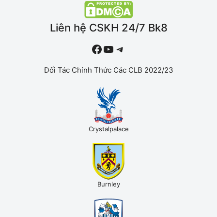
Liên hệ CSKH 24/7 Bk8
#
YouTube
Telegram
Đối Tác Chính Thức Các CLB 2022/23
Crystalpalace
Burnley