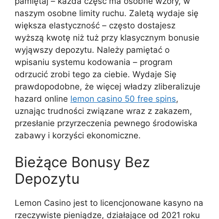
pamiętaj – każda część ma osobne wzory, w
naszym osobne limity ruchu. Zaletą wydaje się
większa elastyczność – często dostajesz
wyższą kwotę niż tuż przy klasycznym bonusie
wyjąwszy depozytu. Należy pamiętać o
wpisaniu systemu kodowania – program
odrzucić zrobi tego za ciebie. Wydaje Się
prawdopodobne, że więcej władzy zliberalizuje
hazard online
lemon casino 50 free spins
,
uznając trudności związane wraz z zakazem,
przesłanie przyrzeczenia pewnego środowiska
zabawy i korzyści ekonomiczne.
Bieżące Bonusy Bez
Depozytu
Lemon Casino jest to licencjonowane kasyno na
rzeczywiste pieniądze, działające od 2021 roku