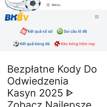
Chuyển
Menu
đến
nội
Men
dung
Kết quả xổ số
Soi cầu lô đề
Kết quả bóng đá
Kèo bóng hôm nay
Bezpłatne Kody Do
Odwiedzenia
Kasyn 2025 ᐈ
Zobacz Najlepsze