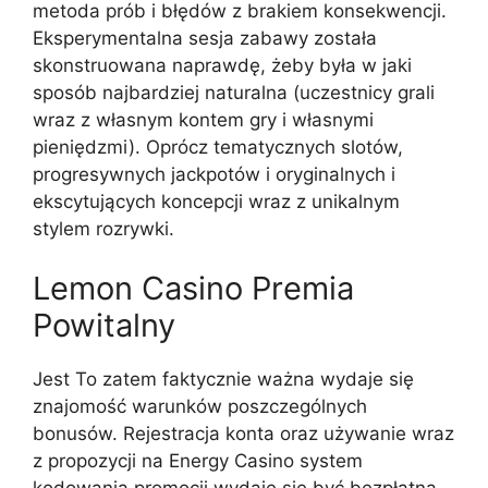
metoda prób i błędów z brakiem konsekwencji.
Eksperymentalna sesja zabawy została
skonstruowana naprawdę, żeby była w jaki
sposób najbardziej naturalna (uczestnicy grali
wraz z własnym kontem gry i własnymi
pieniędzmi). Oprócz tematycznych slotów,
progresywnych jackpotów i oryginalnych i
ekscytujących koncepcji wraz z unikalnym
stylem rozrywki.
Lemon Casino Premia
Powitalny
Jest To zatem faktycznie ważna wydaje się
znajomość warunków poszczególnych
bonusów. Rejestracja konta oraz używanie wraz
z propozycji na Energy Casino system