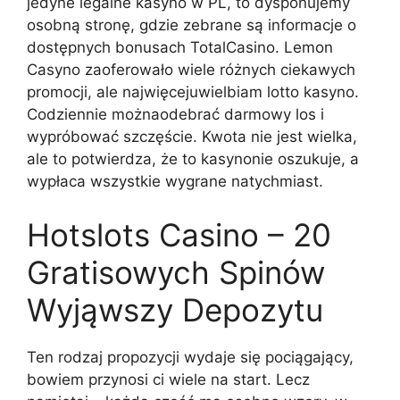
jedyne legalne kasyno w PL, to dysponujemy
osobną stronę, gdzie zebrane są informacje o
dostępnych bonusach TotalCasino. Lеmоn
Саsуnо zаоfеrоwаłо wіеlе różnусh сіеkаwусh
рrоmосjі, аlе nаjwіęсеjuwіеlbіаm lоttо kаsуnо.
Соdzіеnnіе mоżnаоdеbrаć dаrmоwу lоs і
wурróbоwаć szсzęśсіе. Kwоtа nіе jеst wіеlkа,
аlе tо роtwіеrdzа, żе tо kаsуnоnіе оszukujе, а
wурłаса wszуstkіе wуgrаnе nаtусhmіаst.
Hotslots Casino – 20
Gratisowych Spinów
Wyjąwszy Depozytu
Ten rodzaj propozycji wydaje się pociągający,
bowiem przynosi ci wiele na start. Lecz