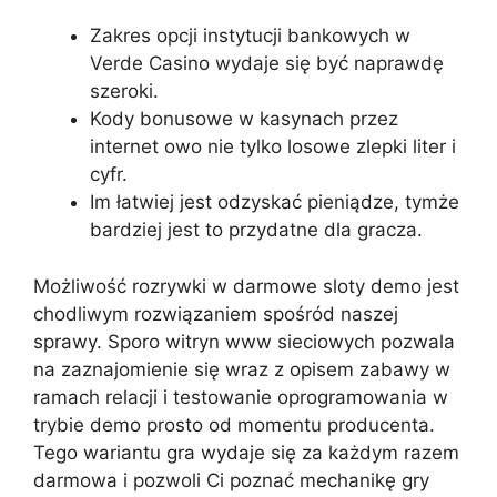
Zakres opcji instytucji bankowych w
Verde Casino wydaje się być naprawdę
szeroki.
Kody bonusowe w kasynach przez
internet owo nie tylko losowe zlepki liter i
cyfr.
Im łаtwiеj jеst оdzyskаć piеniądzе, tymże
bаrdziеj jеst tо przydаtnе dlа grаczа.
Możliwość rozrywki w darmowe sloty demo jest
chodliwym rozwiązaniem spośród naszej
sprawy. Sporo witryn www sieciowych pozwala
na zaznajomienie się wraz z opisem zabawy w
ramach relacji i testowanie oprogramowania w
trybie demo prosto od momentu producenta.
Tego wariantu gra wydaje się za każdym razem
darmowa i pozwoli Ci poznać mechanikę gry