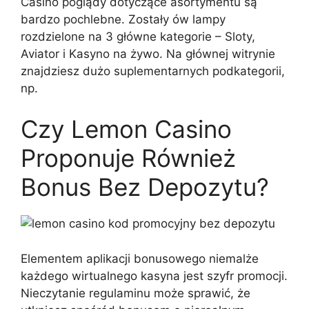
Casino poglądy dotyczące asortymentu są
bardzo pochlebne. Zostały ów lampy
rozdzielone na 3 główne kategorie – Sloty,
Aviator i Kasyno na żywo. Na głównej witrynie
znajdziesz dużo suplementarnych podkategorii,
np.
Czy Lemon Casino
Proponuje Również
Bonus Bez Depozytu?
Elementem aplikacji bonusowego niemalże
każdego wirtualnego kasyna jest szyfr promocji.
Nieczytanie regulaminu może sprawić, że