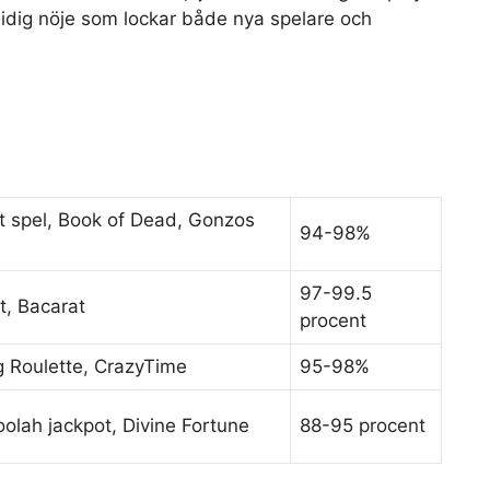
gsidig nöje som lockar både nya spelare och
t spel, Book of Dead, Gonzos
94-98%
97-99.5
tt, Bacarat
procent
g Roulette, CrazyTime
95-98%
lah jackpot, Divine Fortune
88-95 procent