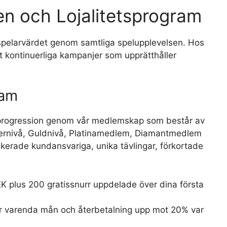
en och Lojalitetsprogram
spelarvärdet genom samtliga spelupplevelsen. Hos
t kontinuerliga kampanjer som upprätthåller
ram
in progression genom vår medlemskap som består av
vernivå, Guldnivå, Platinamedlem, Diamantmedlem
dikerade kundansvariga, unika tävlingar, förkortade
SEK plus 200 gratissnurr uppdelade över dina första
 varenda mån och återbetalning upp mot 20% var