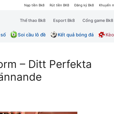
Nạp tiền Bk8
Rút tiền BK8
Đăng ký Bk8
Khuyến m
Thể thao Bk8
Esport Bk8
Cổng game Bk8
 số
Soi cầu lô đề
Kết quả bóng đá
Kèo
orm – Ditt Perfekta
pännande