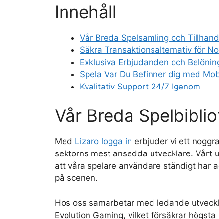
Innehåll
Vår Breda Spelsamling och Tillhand
Säkra Transaktionsalternativ för No
Exklusiva Erbjudanden och Belöni
Spela Var Du Befinner dig med Mob
Kvalitativ Support 24/7 Igenom
Vår Breda Spelbibli
Med
Lizaro logga in
erbjuder vi ett noggr
sektorns mest ansedda utvecklare. Vårt ut
att våra spelare användare ständigt har ac
på scenen.
Hos oss samarbetar med ledande utveckl
Evolution Gaming, vilket försäkrar högsta 