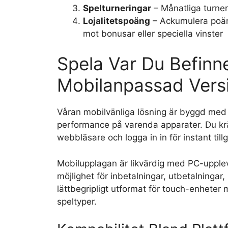
Spelturneringar
– Månatliga turne
Lojalitetspoäng
– Ackumulera poän
mot bonusar eller speciella vinster
Spela Var Du Befinn
Mobilanpassad Vers
Våran mobilvänliga lösning är byggd med 
performance på varenda apparater. Du krä
webbläsare och logga in in för instant till
Mobilupplagan är likvärdig med PC-upplevel
möjlighet för inbetalningar, utbetalningar
lättbegripligt utformat för touch-enheter
speltyper.