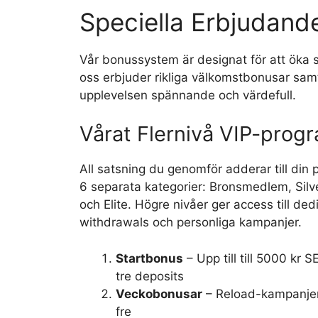
Speciella Erbjudand
Vår bonussystem är designat för att öka 
oss erbjuder rikliga välkomstbonusar sam
upplevelsen spännande och värdefull.
Vårat Flernivå VIP-prog
All satsning du genomför adderar till d
6 separata kategorier: Bronsmedlem, Sil
och Elite. Högre nivåer ger access till de
withdrawals och personliga kampanjer.
Startbonus
– Upp till till 5000 kr 
tre deposits
Veckobonusar
– Reload-kampanjer
fre