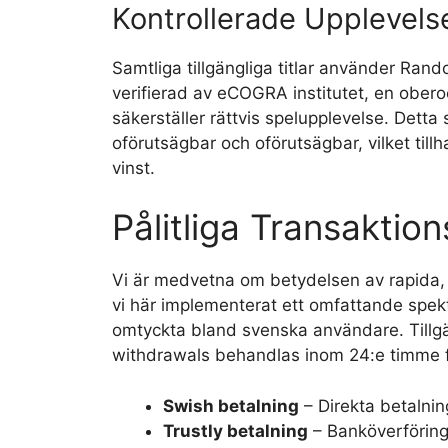
Kontrollerade Upplevel
Samtliga tillgängliga titlar använder Ra
verifierad av eCOGRA institutet, en obe
säkerställer rättvis spelupplevelse. Detta
oförutsägbar och oförutsägbar, vilket tillh
vinst.
Pålitliga Transaktio
Vi är medvetna om betydelsen av rapida, 
vi här implementerat ett omfattande spek
omtyckta bland svenska användare. Tillg
withdrawals behandlas inom 24:e timme f
Swish betalning
– Direkta betalnin
Trustly betalning
– Banköverföring