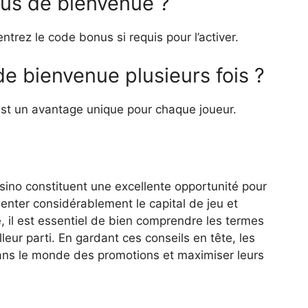
us de bienvenue ?
trez le code bonus si requis pour l’activer.
 de bienvenue plusieurs fois ?
st un avantage unique pour chaque joueur.
sino constituent une excellente opportunité pour
enter considérablement le capital de jeu et
, il est essentiel de bien comprendre les termes
lleur parti. En gardant ces conseils en tête, les
ans le monde des promotions et maximiser leurs