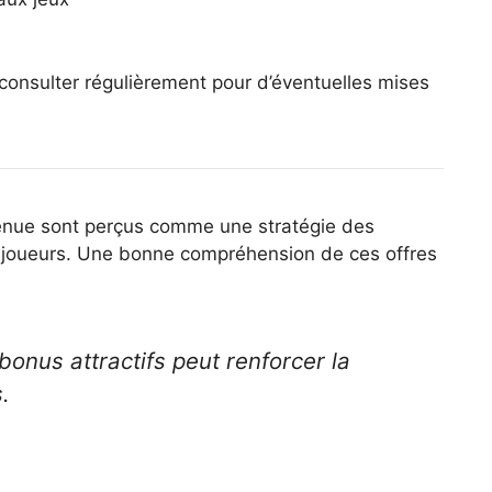
consulter régulièrement pour d’éventuelles mises
nue sont perçus comme une stratégie des
x joueurs. Une bonne compréhension de ces offres
bonus attractifs peut renforcer la
.