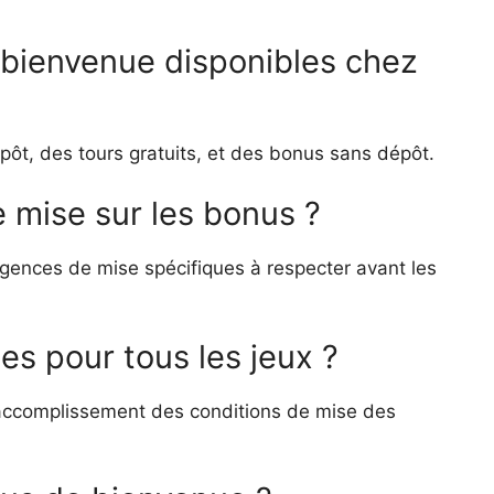
 bienvenue disponibles chez
ôt, des tours gratuits, et des bonus sans dépôt.
e mise sur les bonus ?
igences de mise spécifiques à respecter avant les
es pour tous les jeux ?
l’accomplissement des conditions de mise des