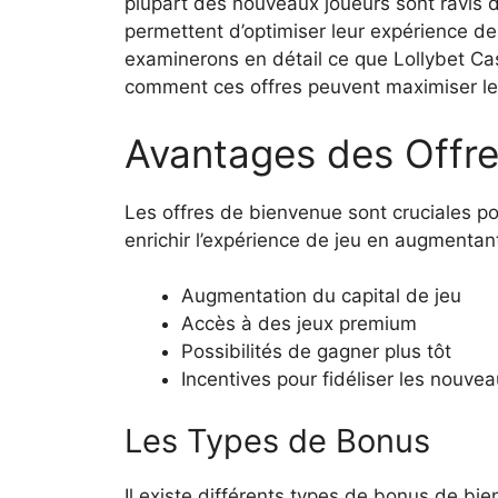
plupart des nouveaux joueurs sont ravis 
permettent d’optimiser leur expérience de 
examinerons en détail ce que Lollybet Cas
comment ces offres peuvent maximiser les
Avantages des Offr
Les offres de bienvenue sont cruciales po
enrichir l’expérience de jeu en augmentant
Augmentation du capital de jeu
Accès à des jeux premium
Possibilités de gagner plus tôt
Incentives pour fidéliser les nouve
Les Types de Bonus
Il existe différents types de bonus de bien