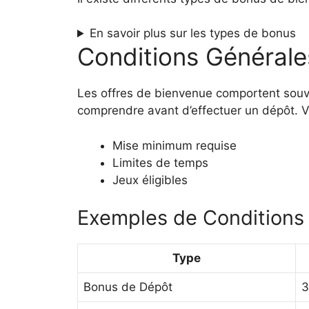
En savoir plus sur les types de bonus
Conditions Général
Les offres de bienvenue comportent souven
comprendre avant d’effectuer un dépôt. Voi
Mise minimum requise
Limites de temps
Jeux éligibles
Exemples de Conditions
Type
Bonus de Dépôt
3