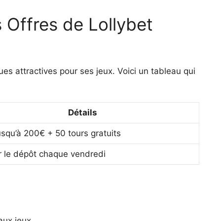
 Offres de Lollybet
es attractives pour ses jeux. Voici un tableau qui
Détails
squ’à 200€ + 50 tours gratuits
 le dépôt chaque vendredi
aux jeux