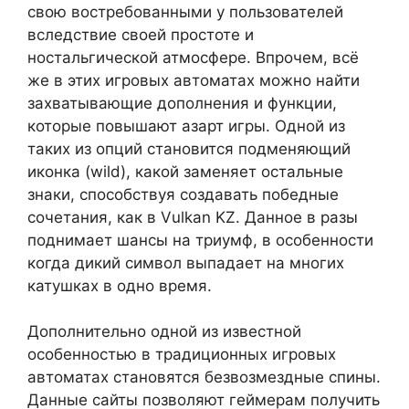
свою востребованными у пользователей
вследствие своей простоте и
ностальгической атмосфере. Впрочем, всё
же в этих игровых автоматах можно найти
захватывающие дополнения и функции,
которые повышают азарт игры. Одной из
таких из опций становится подменяющий
иконка (wild), какой заменяет остальные
знаки, способствуя создавать победные
сочетания, как в Vulkan KZ. Данное в разы
поднимает шансы на триумф, в особенности
когда дикий символ выпадает на многих
катушках в одно время.
Дополнительно одной из известной
особенностью в традиционных игровых
автоматах становятся безвозмездные спины.
Данные сайты позволяют геймерам получить