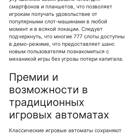
смартфонов и планшетов, что позволяет
игрокам получать удовольствие от
популярными слот-машинами в любой
момент и в всякой локации. Следует
подчеркнуть, что многие 777 слоты доступны
в демо-режиме, что предоставляет шанс
новым пользователям познакомиться с
механикой игры без угрозы потери капитала.
Премии и
возможности в
традиционных
игровых автоматах
Классические игровые автоматы сохраняют