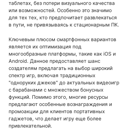
таблетах, без потери визуального качества
или возможностей. Особенно это значимо
для тех тех, кто предпочитает развлекаться
в пути, не привязываясь к стационарным ПК.
Ключевым плюсом смартфонных вариантов
является их оптимизация под
многообразные платформы, такие как iOS и
Android. Данное предоставляет шанс
создателям предлагать на выбор широкий
спектр игр, включая традиционных
"одноруких джеков" до актуальных видеоигр
с барабанами с множеством бонусных
функций. Помимо этого, многие ресурсы
предлагают особенные вознаграждения и
промоакции для клиентов портативных
гаджетов, что делает игру еще более
привлекательной.