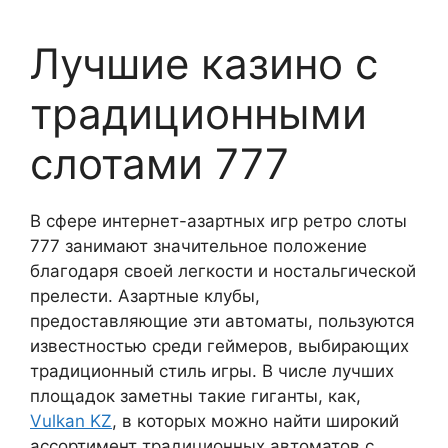
Лучшие казино с
традиционными
слотами 777
В сфере интернет-азартных игр ретро слоты
777 занимают значительное положение
благодаря своей легкости и ностальгической
прелести. Азартные клубы,
предоставляющие эти автоматы, пользуются
известностью среди геймеров, выбирающих
традиционный стиль игры. В числе лучших
площадок заметны такие гиганты, как,
Vulkan KZ
, в которых можно найти широкий
ассортимент традиционных автоматов с