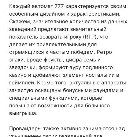
Каждый автомат 777 характеризуется своим
особенным дизайном и характеристиками.
Скажем, значительное количество из данных
заведений предлагают значительный
показатель возврата игроку (RTP), что
делает их привлекательными для
стремящихся к частым победам. Ретро
знаки, вроде фрукты, цифра семь и
звездочки, формируют ауру подлинного
казино и добавляют элемент ностальгии в
геймплей. Кроме того, актуальные аппараты
зачастую оснащены бонусными раундами и
специальными функциями, которые
повышают возможности для большого
выигрыша.
Провайдеры также активно занимаются над
улучшением своих развлечений для