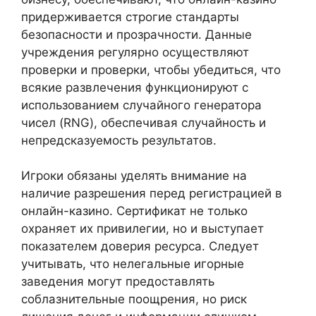
придерживается строгие стандарты
безопасности и прозрачности. Данные
учреждения регулярно осуществляют
проверки и проверки, чтобы убедиться, что
всякие развлечения функционируют с
использованием случайного генератора
чисел (RNG), обеспечивая случайность и
непредсказуемость результатов.
Игроки обязаны уделять внимание на
наличие разрешения перед регистрацией в
онлайн-казино. Сертификат не только
охраняет их привилегии, но и выступает
показателем доверия ресурса. Следует
учитывать, что нелегальные игорные
заведения могут предоставлять
соблазнительные поощрения, но риск