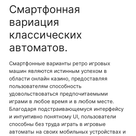
Смартфонная
вариация
классических
автоматов.
Смартфонные варианты ретро игровых
машин являются истинным успехом в
области онлайн казино, предоставляя
пользователям способность
удовольствоваться предпочитаемыми
играми в любое время и в любом месте.
Благодаря подстраивающемуся интерфейсу
и интуитивно понятному UI, пользователи
способны без труда играть в игровые
автоматы на своих мобильных устройствах и