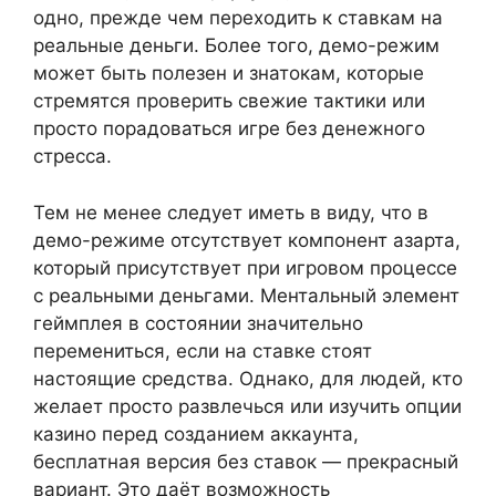
одно, прежде чем переходить к ставкам на
реальные деньги. Более того, демо-режим
может быть полезен и знатокам, которые
стремятся проверить свежие тактики или
просто порадоваться игре без денежного
стресса.
Тем не менее следует иметь в виду, что в
демо-режиме отсутствует компонент азарта,
который присутствует при игровом процессе
с реальными деньгами. Ментальный элемент
геймплея в состоянии значительно
перемениться, если на ставке стоят
настоящие средства. Однако, для людей, кто
желает просто развлечься или изучить опции
казино перед созданием аккаунта,
бесплатная версия без ставок — прекрасный
вариант. Это даёт возможность