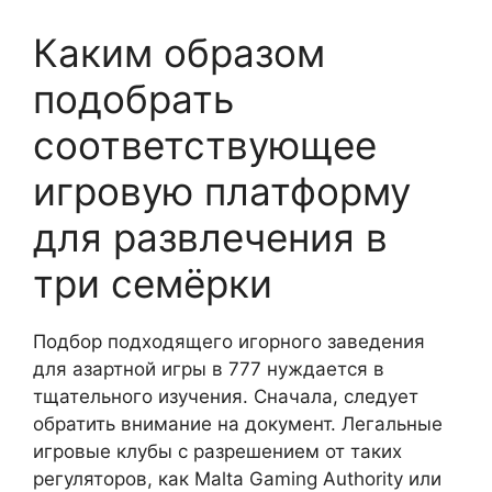
Каким образом
подобрать
соответствующее
игровую платформу
для развлечения в
три семёрки
Подбор подходящего игорного заведения
для азартной игры в 777 нуждается в
тщательного изучения. Сначала, следует
обратить внимание на документ. Легальные
игровые клубы с разрешением от таких
регуляторов, как Malta Gaming Authority или