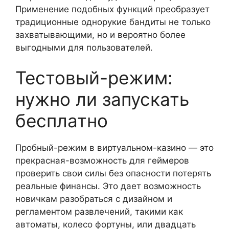
Применение подобных функций преобразует
традиционные однорукие бандиты не только
захватывающими, но и вероятно более
выгодными для пользователей.
Тестовый-режим:
нужно ли запускать
бесплатно
Пробный-режим в виртуальном-казино — это
прекрасная-возможность для геймеров
проверить свои силы без опасности потерять
реальные финансы. Это дает возможность
новичкам разобраться с дизайном и
регламентом развлечений, такими как
автоматы, колесо фортуны, или двадцать