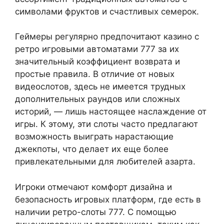
символами фруктов и счастливых семерок.
Геймеры регулярно предпочитают казино с
ретро игровыми автоматами 777 за их
значительный коэффициент возврата и
простые правила. В отличие от новых
видеослотов, здесь не имеется трудных
дополнительных раундов или сложных
историй, — лишь настоящее наслаждение от
игры. К этому, эти слоты часто предлагают
возможность выиграть нарастающие
джекпоты, что делает их еще более
привлекательными для любителей азарта.
Игроки отмечают комфорт дизайна и
безопасность игровых платформ, где есть в
наличии ретро-слоты 777. С помощью