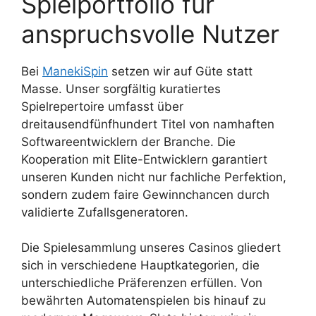
Spielportfolio für
anspruchsvolle Nutzer
Bei
ManekiSpin
setzen wir auf Güte statt
Masse. Unser sorgfältig kuratiertes
Spielrepertoire umfasst über
dreitausendfünfhundert Titel von namhaften
Softwareentwicklern der Branche. Die
Kooperation mit Elite-Entwicklern garantiert
unseren Kunden nicht nur fachliche Perfektion,
sondern zudem faire Gewinnchancen durch
validierte Zufallsgeneratoren.
Die Spielesammlung unseres Casinos gliedert
sich in verschiedene Hauptkategorien, die
unterschiedliche Präferenzen erfüllen. Von
bewährten Automatenspielen bis hinauf zu