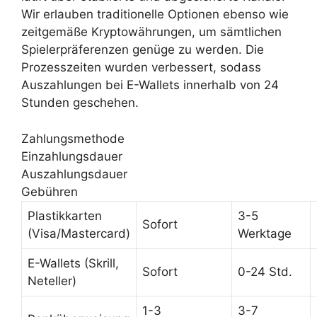
Wir erlauben traditionelle Optionen ebenso wie
zeitgemäße Kryptowährungen, um sämtlichen
Spielerpräferenzen genüge zu werden. Die
Prozesszeiten wurden verbessert, sodass
Auszahlungen bei E-Wallets innerhalb von 24
Stunden geschehen.
Zahlungsmethode
Einzahlungsdauer
Auszahlungsdauer
Gebühren
Plastikkarten
3-5
Sofort
(Visa/Mastercard)
Werktage
E-Wallets (Skrill,
Sofort
0-24 Std.
Neteller)
1-3
3-7