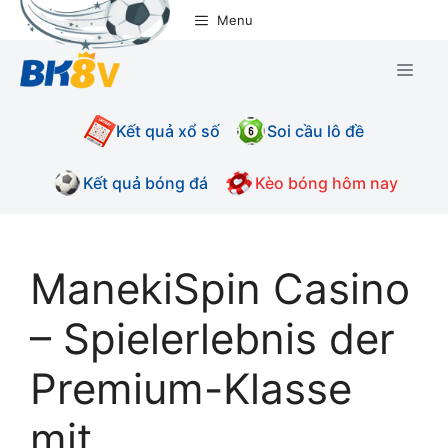
Chuyển
Menu
đến
nội
Men
dung
Kết quả xổ số
Soi cầu lô đề
Kết quả bóng đá
Kèo bóng hôm nay
ManekiSpin Casino
– Spielerlebnis der
Premium-Klasse
mit