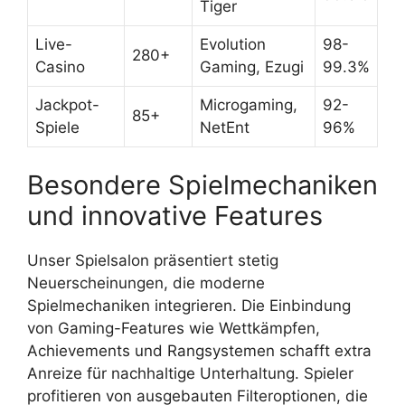
Tiger
Live-
Evolution
98-
280+
Casino
Gaming, Ezugi
99.3%
Jackpot-
Microgaming,
92-
85+
Spiele
NetEnt
96%
Besondere Spielmechaniken
und innovative Features
Unser Spielsalon präsentiert stetig
Neuerscheinungen, die moderne
Spielmechaniken integrieren. Die Einbindung
von Gaming-Features wie Wettkämpfen,
Achievements und Rangsystemen schafft extra
Anreize für nachhaltige Unterhaltung. Spieler
profitieren von ausgebauten Filteroptionen, die