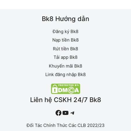
Bk8 Hướng dẫn
Đăng ký Bk8
Nạp tiền Bk8
Rút tiền Bk8
Tải app Bk8
Khuyến mãi Bk8
Link đăng nhập Bk8
Liên hệ CSKH 24/7 Bk8
#
YouTube
Telegram
Đối Tác Chính Thức Các CLB 2022/23