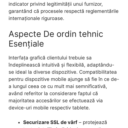
indicator privind legitimității unui furnizor,
garantând că procesele respectă reglementările
internaționale riguroase.
Aspecte De ordin tehnic
Esențiale
Interfața grafică clientului trebuie sa
îndeplinească intuitivă și flexibilă, adaptându-
se ideal la diverse dispozitive. Compatibilitatea
pentru dispozitive mobile ajunge să fie în ce de-
a lungul ceea ce cu mult mai semnificativă,
având referitor la considerare faptul că
majoritatea accesărilor se efectuează via
device-uri mobile respectiv tablete.
Securizare SSL de vârf
– protejează