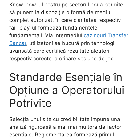
Know-how-ul nostru pe sectorul noua permite
să punem la dispoziție o formă de mediu
complet autorizat, în care claritatea respectiv
fair-play-ul formează fundamentele
fundamentali. Via intermediul
cazinouri Transfer
Bancar
, utilizatorii se bucură prin tehnologii
avansată care certifică rezultate aleatorii
respectiv corecte la oricare sesiune de joc.
Standarde Esențiale în
Opțiune a Operatorului
Potrivite
Selecția unui site cu credibilitate impune una
analiză riguroasă a mai mai multora de factori
esențiale. Reglementarea formează primul