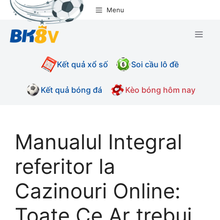
Chuyển
Menu
đến
nội
Men
dung
Kết quả xổ số
Soi cầu lô đề
Kết quả bóng đá
Kèo bóng hôm nay
Manualul Integral
referitor la
Cazinouri Online:
Toate Ce Ar trebui