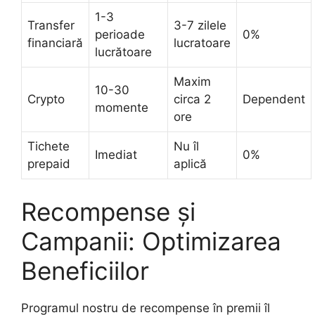
1-3
Transfer
3-7 zilele
perioade
0%
financiară
lucratoare
lucrătoare
Maxim
10-30
Crypto
circa 2
Dependent
momente
ore
Tichete
Nu îl
Imediat
0%
prepaid
aplică
Recompense și
Campanii: Optimizarea
Beneficiilor
Programul nostru de recompense în premii îl