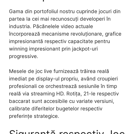
Gama din portofoliul nostru cuprinde jocuri din
partea la cei mai recunoscuți developeri în
industria. Păcănelele video actuale
încorporează mecanisme revoluționare, grafice
impresionantă respectiv capacitate pentru
winning impresionant prin jackpot-uri
progressive.
Mesele de joc live furnizează trăirea reală
imediat pe display-ul propriu, având croupieri
profesionali ce orchestrează sesiunile în timp
reală via streaming HD. Rotița, 21-le respectiv
baccarat sunt accesibile cu variate versiuni,
calibrate diferitelor bugetelor respectiv
preferințe strategice.
Siguranță respectiv Joc