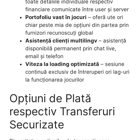
toate detaliile individuale respectiv
financiare comunicate între user și server
Portofoliu vast în jocuri
– oferă ute ori
chiar peste mia de opțiuni din partea prin
furnizori recunoscuți global
Asistență clienți multilingv
– asistență
disponibilă permanent prin chat live,
email și telefon
Viteza la loading optimizată
– sesiune
continuă exclusiv de întreruperi ori lag-uri
la funcționarea jocurilor
Opțiuni de Plată
respectiv Transferuri
Securizate