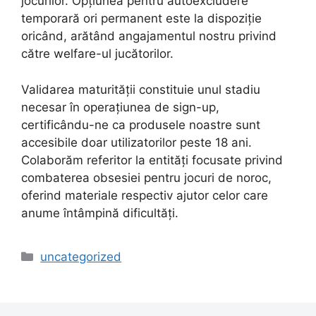
jocurilor. Opțiunea pentru autoexcludere
temporară ori permanent este la dispoziție
oricând, arătând angajamentul nostru privind
către welfare-ul jucătorilor.
Validarea maturității constituie unul stadiu
necesar în operațiunea de sign-up,
certificându-ne ca produsele noastre sunt
accesibile doar utilizatorilor peste 18 ani.
Colaborăm referitor la entități focusate privind
combaterea obsesiei pentru jocuri de noroc,
oferind materiale respectiv ajutor celor care
anume întâmpină dificultăți.
Danh
uncategorized
mục