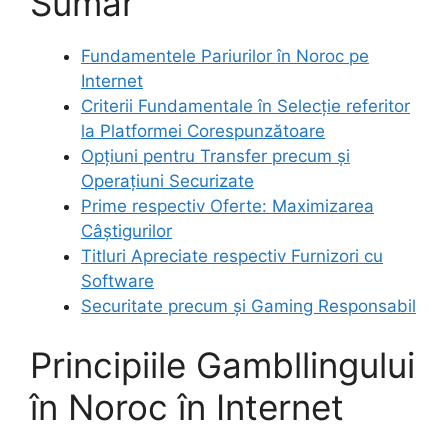
Sumar
Fundamentele Pariurilor în Noroc pe
Internet
Criterii Fundamentale în Selecție referitor
la Platformei Corespunzătoare
Opțiuni pentru Transfer precum și
Operațiuni Securizate
Prime respectiv Oferte: Maximizarea
Câștigurilor
Titluri Apreciate respectiv Furnizori cu
Software
Securitate precum și Gaming Responsabil
Principiile Gambllingului
în Noroc în Internet