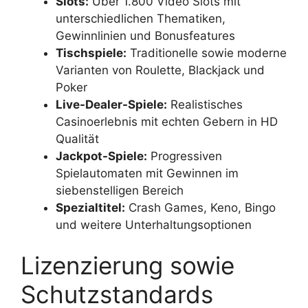
Slots:
Über 1.800 Video Slots mit
unterschiedlichen Thematiken,
Gewinnlinien und Bonusfeatures
Tischspiele:
Traditionelle sowie moderne
Varianten von Roulette, Blackjack und
Poker
Live-Dealer-Spiele:
Realistisches
Casinoerlebnis mit echten Gebern in HD
Qualität
Jackpot-Spiele:
Progressiven
Spielautomaten mit Gewinnen im
siebenstelligen Bereich
Spezialtitel:
Crash Games, Keno, Bingo
und weitere Unterhaltungsoptionen
Lizenzierung sowie
Schutzstandards