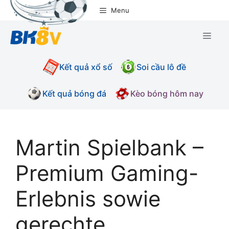
Chuyển
Menu
đến
nội
Men
dung
Kết quả xổ số
Soi cầu lô đề
Kết quả bóng đá
Kèo bóng hôm nay
Martin Spielbank –
Premium Gaming-
Erlebnis sowie
gerechte