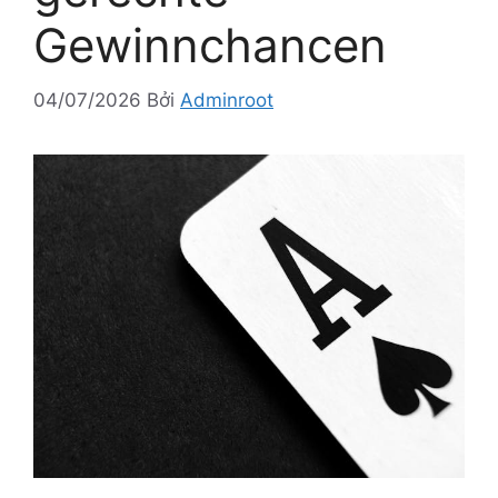
Gewinnchancen
04/07/2026
Bởi
Adminroot