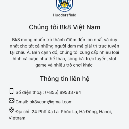
Huddersfield
Chúng tôi Bk8 Việt Nam
Bk8 mong muốn trở thành điểm đến lớn nhất và duy
nhất cho tất cả những người đam mê giải trí trực tuyến
tại châu Á. Bên cạnh đó, chúng tôi cung cấp nhiều loại
hình cá cược như thể thao, sòng bài trực tuyến, slot
game và nhiều trò chơi khác.
Thông tin liên hệ
Số điện thoại:
(+855) 89533794
Gmail:
bk8vcom@gmail.com
Địa chỉ:
24 Phố Xa La, Phúc La, Hà Đông, Hanoi,
Vietnam