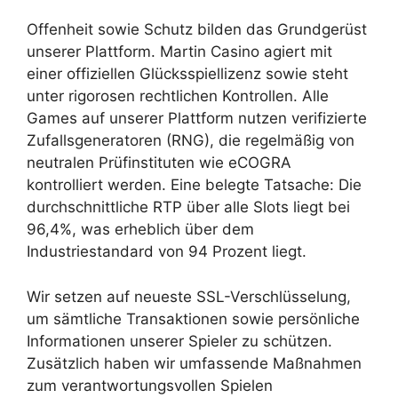
Offenheit sowie Schutz bilden das Grundgerüst
unserer Plattform. Martin Casino agiert mit
einer offiziellen Glücksspiellizenz sowie steht
unter rigorosen rechtlichen Kontrollen. Alle
Games auf unserer Plattform nutzen verifizierte
Zufallsgeneratoren (RNG), die regelmäßig von
neutralen Prüfinstituten wie eCOGRA
kontrolliert werden. Eine belegte Tatsache: Die
durchschnittliche RTP über alle Slots liegt bei
96,4%, was erheblich über dem
Industriestandard von 94 Prozent liegt.
Wir setzen auf neueste SSL-Verschlüsselung,
um sämtliche Transaktionen sowie persönliche
Informationen unserer Spieler zu schützen.
Zusätzlich haben wir umfassende Maßnahmen
zum verantwortungsvollen Spielen