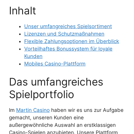
Inhalt
Unser umfangreiches Spielsortiment
Lizenzen und Schutzmaßnahmen
Flexible Zahlungsoptionen im Überblick
Vorteilhaftes Bonussystem für loyale
Kunden
Mobiles Casino-Plattform
Das umfangreiches
Spielportfolio
Im
Martin Casino
haben wir es uns zur Aufgabe
gemacht, unseren Kunden eine
außergewöhnliche Auswahl an erstklassigen
Casino-Spielen anzubieten. Unsere Plattform