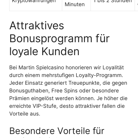
Kryptowährungen
1 bis 2 Stunden
Minuten
Attraktives
Bonusprogramm für
loyale Kunden
Bei Martin Spielcasino honorieren wir Loyalität
durch einem mehrstufigen Loyalty-Programm.
Jeder Einsatz generiert Treuepunkte, die gegen
Bonusguthaben, Free Spins oder besondere
Prämien eingelöst werden können. Je höher die
erreichte VIP-Stufe, desto attraktiver fallen die
Vorteile aus.
Besondere Vorteile für