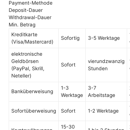
Payment-Methode
Deposit-Dauer
Withdrawal-Dauer
Min. Betrag
Kreditkarte
Sofortig
3-5 Werktage
(Visa/Mastercard)
elektronische
Geldbörsen
vierundzwanzig
Sofort
(PayPal, Skrill,
Stunden
Neteller)
1-3
3-7
Banküberweisung
Werktage
Arbeitstage
Sofortüberweisung
Sofort
1-2 Werktage
15-30