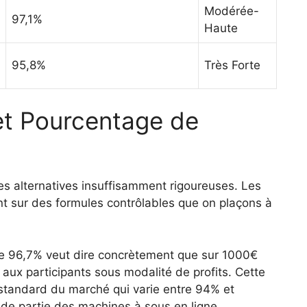
Modérée-
97,1%
Haute
95,8%
Très Forte
 et Pourcentage de
des alternatives insuffisamment rigoureuses. Les
nt sur des formules contrôlables que on plaçons à
de 96,7% veut dire concrètement que sur 1000€
aux participants sous modalité de profits. Cette
 standard du marché qui varie entre 94% et
nde partie des machines à sous en ligne.