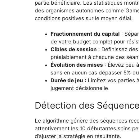
partie bénéficiaire. Les statistiques montr
des organismes autonomes comme Games L
conditions positives sur le moyen délai.
Fractionnement du capital
: Sépar
de votre budget complet pour résist
Cibles de session
: Définissez des
préalablement à chacune des séanc
Évolution des mises
: Élevez peu à
sans en aucun cas dépasser 5% du c
Durée de jeu
: Limitez vos parties
jugement décisionnelle
Détection des Séquences
Le algorithme génère des séquences recon
attentivement les 10 débutantes spins pe
d’ajuster la stratégie en résultante.