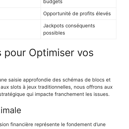
budgets
Opportunité de profits élevés
Jackpots conséquents
possibles
s pour Optimiser vos
une saisie approfondie des schémas de blocs et
ux slots à jeux traditionnelles, nous offrons aux
stratégique qui impacte franchement les issues.
timale
ion financière représente le fondement d’une