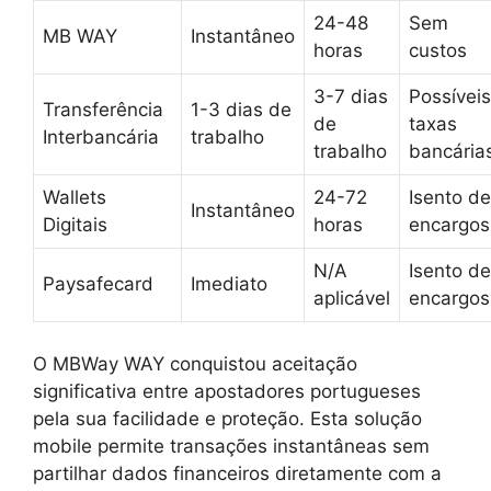
24-48
Sem
MB WAY
Instantâneo
horas
custos
3-7 dias
Possíveis
Transferência
1-3 dias de
de
taxas
Interbancária
trabalho
trabalho
bancária
Wallets
24-72
Isento de
Instantâneo
Digitais
horas
encargos
N/A
Isento de
Paysafecard
Imediato
aplicável
encargos
O MBWay WAY conquistou aceitação
significativa entre apostadores portugueses
pela sua facilidade e proteção. Esta solução
mobile permite transações instantâneas sem
partilhar dados financeiros diretamente com a