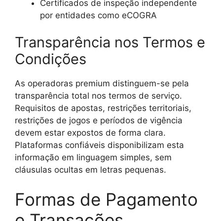
Certificados de inspeção independente
por entidades como eCOGRA
Transparência nos Termos e
Condições
As operadoras premium distinguem-se pela
transparência total nos termos de serviço.
Requisitos de apostas, restrições territoriais,
restrições de jogos e períodos de vigência
devem estar expostos de forma clara.
Plataformas confiáveis disponibilizam esta
informação em linguagem simples, sem
cláusulas ocultas em letras pequenas.
Formas de Pagamento
e Transações