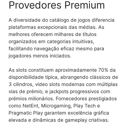
Provedores Premium
A diversidade do catálogo de jogos diferencia
plataformas excepcionais das médias. As
melhores oferecem milhares de títulos
organizados em categorias intuitivas,
facilitando navegação eficaz mesmo para
jogadores menos iniciados.
As slots constituem aproximadamente 70% da
disponibilidade típica, abrangendo clássicos de
3 cilindros, video slots modernas com múltiplas
vias de prémio, e jackpots progressivos com
prémios milionários. Fornecedores prestigiados
como NetEnt, Microgaming, Play Tech e
Pragmatic Play garantem excelência gráfica
elevada e dinâmicas de gameplay criativas.