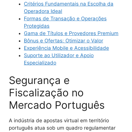
Critérios Fundamentais na Escolha da
Operadora Ideal
Formas de Transação e Operações
Protegidas
Gama de Títulos e Provedores Premium
Bônus e Ofertas: Otimizar o Valor
Experiência Mobile e Acessibilidade
Suporte ao Utilizador e Apoio
Especializado
Segurança e
Fiscalização no
Mercado Português
A indústria de apostas virtual em território
português atua sob um quadro regulamentar