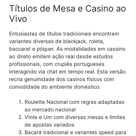
Títulos de Mesa e Casino ao
Vivo
Entusiastas de títulos tradicionais encontram
variantes diversas de blackjack, roleta,
baccarat e póquer. As modalidades em cassino
ao direto emitem ação real desde estudos
profissionais, com crupiês portugueses
interagindo via chat em tempo real. Esta versão
recria genuinidade dos casinos físicos com
comodidade do ambiente doméstico.
Roulette Nacional com regras adaptadas
ao mercado nacional
Vinte e Um com diversas mesas e limites
de apostas variados
Bacará tradicional e variantes speed para