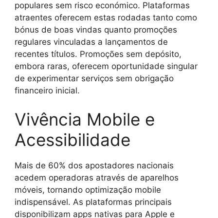
populares sem risco económico. Plataformas
atraentes oferecem estas rodadas tanto como
bónus de boas vindas quanto promoções
regulares vinculadas a lançamentos de
recentes títulos. Promoções sem depósito,
embora raras, oferecem oportunidade singular
de experimentar serviços sem obrigação
financeiro inicial.
Vivência Mobile e
Acessibilidade
Mais de 60% dos apostadores nacionais
acedem operadoras através de aparelhos
móveis, tornando optimização mobile
indispensável. As plataformas principais
disponibilizam apps nativas para Apple e