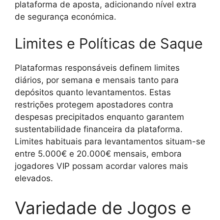
plataforma de aposta, adicionando nível extra
de segurança económica.
Limites e Políticas de Saque
Plataformas responsáveis definem limites
diários, por semana e mensais tanto para
depósitos quanto levantamentos. Estas
restrições protegem apostadores contra
despesas precipitados enquanto garantem
sustentabilidade financeira da plataforma.
Limites habituais para levantamentos situam-se
entre 5.000€ e 20.000€ mensais, embora
jogadores VIP possam acordar valores mais
elevados.
Variedade de Jogos e