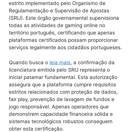
estrito implementado pelo Organismo de
Regulamentação e Supervisão de Apostas
(SRIJ). Este órgão governamental supervisiona
todas as atividades de gaming online no
território português, certificando que apenas
plataformas certificados possam proporcionar
serviços legalmente aos cidadãos portugueses.
Quando busca o
leia mais
, a confirmação da
licenciatura emitida pelo SRIJ representa o
inicial patamar fundamental. Esta autorização
assegura que a plataforma cumpre requisitos
estritos relacionados com proteção de dados,
fair play, prevenção de lavagem de fundos e
jogo responsável. Apenas operadores que
demonstrem capacidade financeira sólida e
sistemas tecnológicos robustos conseguem
obter esta certificação.