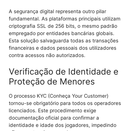
A segurança digital representa outro pilar
fundamental. As plataformas principais utilizam
criptografia SSL de 256 bits, o mesmo padrão
empregado por entidades bancárias globais.
Esta solução salvaguarda todas as transações
financeiras e dados pessoais dos utilizadores
contra acessos não autorizados.
Verificação de Identidade e
Proteção de Menores
O processo KYC (Conheça Your Customer)
tornou-se obrigatório para todos os operadores
licenciados. Este procedimento exige
documentação oficial para confirmar a
identidade e idade dos jogadores, impedindo