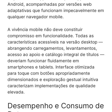
Android, acompanhadas por versões web
adaptativas que funcionam impecavelmente em
qualquer navegador mobile.
A vivência mobile não deve constituir
compromisso em funcionalidade. Todas as
características acessíveis na versão desktop —
abrangendo carregamentos, levantamentos,
acesso ao apoio e catálogo integral de títulos —
deveriam funcionar fluidamente em
smartphones e tablets. Interface otimizada
para toque com botões apropriadamente
dimensionados e exploração gestual intuitiva
caracterizam implementações de qualidade
elevada.
Desempenho e Consumo de