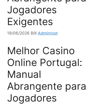
Jogadores
Exigentes
19/06/2026
Bởi
Adminroot
Melhor Casino
Online Portugal:
Manual
Abrangente para
Jogadores