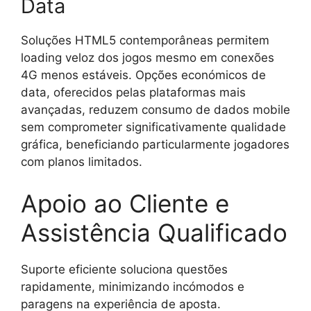
Data
Soluções HTML5 contemporâneas permitem
loading veloz dos jogos mesmo em conexões
4G menos estáveis. Opções económicos de
data, oferecidos pelas plataformas mais
avançadas, reduzem consumo de dados mobile
sem comprometer significativamente qualidade
gráfica, beneficiando particularmente jogadores
com planos limitados.
Apoio ao Cliente e
Assistência Qualificado
Suporte eficiente soluciona questões
rapidamente, minimizando incómodos e
paragens na experiência de aposta.