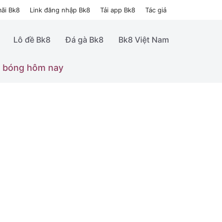
ãi Bk8
Link đăng nhập Bk8
Tải app Bk8
Tác giả
Lô đề Bk8
Đá gà Bk8
Bk8 Việt Nam
 bóng hôm nay