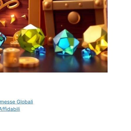
mmesse Globali
ffidabili