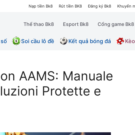
Nạp tiền Bk8
Rút tiền BK8
Đăng ký Bk8
Khuyến m
Thể thao Bk8
Esport Bk8
Cổng game Bk8
 số
Soi cầu lô đề
Kết quả bóng đá
Kèo
 Non AAMS: Manuale
uzioni Protette e