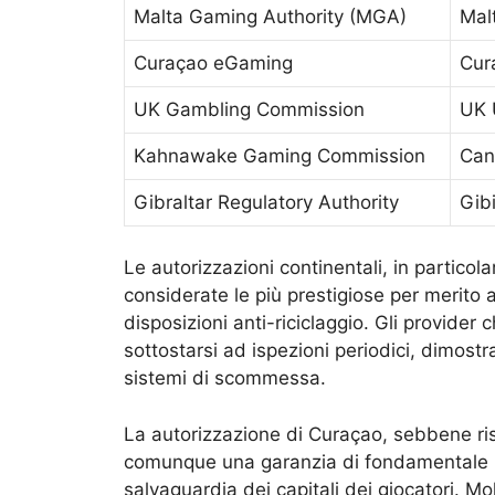
Malta Gaming Authority (MGA)
Mal
Curaçao eGaming
Cur
UK Gambling Commission
UK 
Kahnawake Gaming Commission
Can
Gibraltar Regulatory Authority
Gibi
Le autorizzazioni continentali, in particol
considerate le più prestigiose per merito ai
disposizioni anti-riciclaggio. Gli provider
sottostarsi ad ispezioni periodici, dimostra
sistemi di scommessa.
La autorizzazione di Curaçao, sebbene ri
comunque una garanzia di fondamentale per
salvaguardia dei capitali dei giocatori. Mol