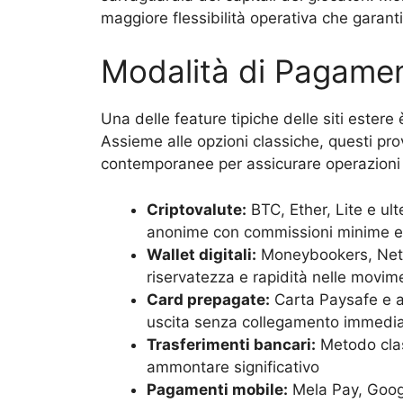
maggiore flessibilità operativa che garant
Modalità di Pagamen
Una delle feature tipiche delle siti estere è
Assieme alle opzioni classiche, questi pro
contemporanee per assicurare operazioni 
Criptovalute:
BTC, Ether, Lite e ult
anonime con commissioni minime e t
Wallet digitali:
Moneybookers, Net,
riservatezza e rapidità nelle movim
Card prepagate:
Carta Paysafe e al
uscita senza collegamento immediat
Trasferimenti bancari:
Metodo clas
ammontare significativo
Pagamenti mobile:
Mela Pay, Goog