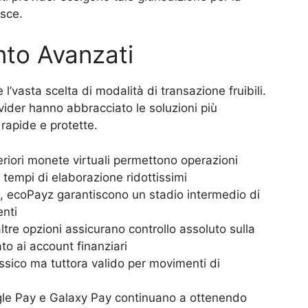
isce.
to Avanzati
 l’vasta scelta di modalità di transazione fruibili.
vider hanno abbracciato le soluzioni più
rapide e protette.
eriori monete virtuali permettono operazioni
empi di elaborazione ridottissimi
 ecoPayz garantiscono un stadio intermedio di
enti
tre opzioni assicurano controllo assoluto sulla
o ai account finanziari
sico ma tuttora valido per movimenti di
le Pay e Galaxy Pay continuano a ottenendo