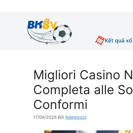
Chuyển
đến
nội
dung
Kết quả xổ
Migliori Casino
Completa alle Sol
Conformi
17/06/2026
Bởi
Adminroot