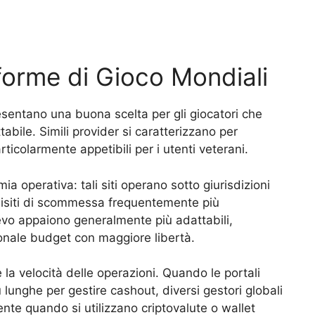
aforme di Gioco Mondiali
esentano una buona scelta per gli giocatori che
abile. Simili provider si caratterizzano per
rticolarmente appetibili per i utenti veterani.
ia operativa: tali siti operano sotto giurisdizioni
quisiti di scommessa frequentemente più
ievo appaiono generalmente più adattabili,
sonale budget con maggiore libertà.
a velocità delle operazioni. Quando le portali
lunghe per gestire cashout, diversi gestori globali
nte quando si utilizzano criptovalute o wallet