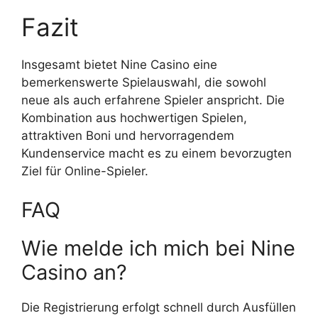
Fazit
Insgesamt bietet Nine Casino eine
bemerkenswerte Spielauswahl, die sowohl
neue als auch erfahrene Spieler anspricht. Die
Kombination aus hochwertigen Spielen,
attraktiven Boni und hervorragendem
Kundenservice macht es zu einem bevorzugten
Ziel für Online-Spieler.
FAQ
Wie melde ich mich bei Nine
Casino an?
Die Registrierung erfolgt schnell durch Ausfüllen