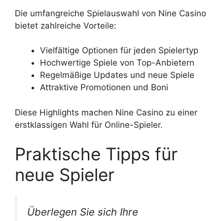
Die umfangreiche Spielauswahl von Nine Casino
bietet zahlreiche Vorteile:
Vielfältige Optionen für jeden Spielertyp
Hochwertige Spiele von Top-Anbietern
Regelmäßige Updates und neue Spiele
Attraktive Promotionen und Boni
Diese Highlights machen Nine Casino zu einer
erstklassigen Wahl für Online-Spieler.
Praktische Tipps für
neue Spieler
Überlegen Sie sich Ihre