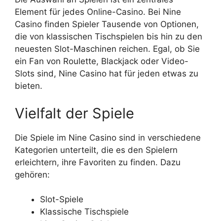
Element für jedes Online-Casino. Bei Nine
Casino finden Spieler Tausende von Optionen,
die von klassischen Tischspielen bis hin zu den
neuesten Slot-Maschinen reichen. Egal, ob Sie
ein Fan von Roulette, Blackjack oder Video-
Slots sind, Nine Casino hat für jeden etwas zu
bieten.
Vielfalt der Spiele
Die Spiele im Nine Casino sind in verschiedene
Kategorien unterteilt, die es den Spielern
erleichtern, ihre Favoriten zu finden. Dazu
gehören:
Slot-Spiele
Klassische Tischspiele