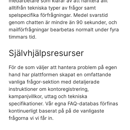
medarbetare som klarar av att hantera allt
alltifrån tekniska typer av frågor samt
spelspecifika förfrågningar. Medel svarstid
genom chatten är mindre än 90 sekunder, och
mailförfrågningar bearbetas normalt under fyra
timmars tid.
Självhjälpsresurser
För de som väljer att hantera problem på egen
hand har plattformen skapat en omfattande
vanliga frågor-sektion med detaljerade
instruktioner om kontoregistrering,
kampanjvillkor, uttag och tekniska
specifikationer. Vår egna FAQ-databas förfinas
kontinuerligt baserat på på de vanligaste
frågorna vi vi får in.