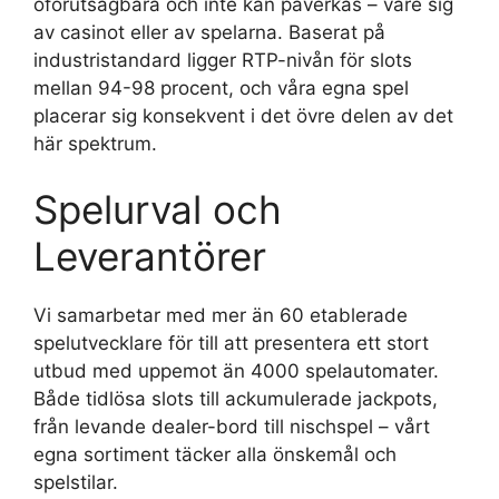
oförutsägbara och inte kan påverkas – vare sig
av casinot eller av spelarna. Baserat på
industristandard ligger RTP-nivån för slots
mellan 94-98 procent, och våra egna spel
placerar sig konsekvent i det övre delen av det
här spektrum.
Spelurval och
Leverantörer
Vi samarbetar med mer än 60 etablerade
spelutvecklare för till att presentera ett stort
utbud med uppemot än 4000 spelautomater.
Både tidlösa slots till ackumulerade jackpots,
från levande dealer-bord till nischspel – vårt
egna sortiment täcker alla önskemål och
spelstilar.