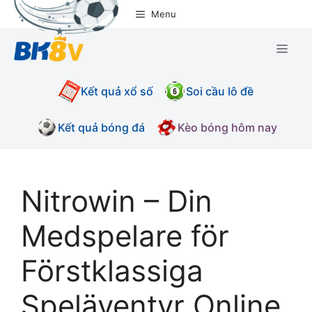
Chuyển
Menu
đến
nội
Men
dung
Kết quả xổ số
Soi cầu lô đề
Kết quả bóng đá
Kèo bóng hôm nay
Nitrowin – Din
Medspelare för
Förstklassiga
Speläventyr Online