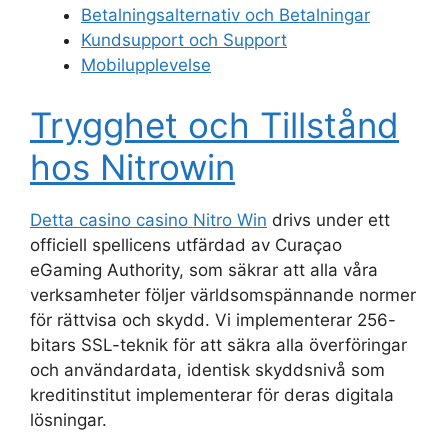
Betalningsalternativ och Betalningar
Kundsupport och Support
Mobilupplevelse
Trygghet och Tillstånd
hos Nitrowin
Detta casino
casino Nitro Win
drivs under ett
officiell spellicens utfärdad av Curaçao
eGaming Authority, som säkrar att alla våra
verksamheter följer världsomspännande normer
för rättvisa och skydd. Vi implementerar 256-
bitars SSL-teknik för att säkra alla överföringar
och användardata, identisk skyddsnivå som
kreditinstitut implementerar för deras digitala
lösningar.