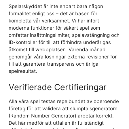
Spelarskyddet är inte enbart bara någon
formalitet enligt oss – det är basen för
kompletta vår verksamhet. Vi har infört
moderna funktioner för säkert spel som
omfattar insättningslimiter, spelavstängning och
ID-kontroller för till att förhindra underårigas
åtkomst till webbplatsen. Varenda månad
genomgår våra lösningar externa revisioner för
till att garantera transparens och ärliga
spelresultat.
Verifierade Certifieringar
Alla våra spel testas regelbundet av oberoende
företag för att validera att slumptalsgeneratorn
(Random Number Generator) arbetar korrekt.
Det här medför att utfallen är fullständigt