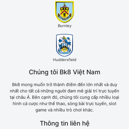
Burnley
Huddersfield
Chúng tôi Bk8 Việt Nam
Bk8 mong muốn trở thành điểm đến lớn nhất và duy
nhất cho tất cả những người đam mê giải trí trực tuyến
tại châu Á. Bên cạnh đó, chúng tôi cung cấp nhiều loại
hình cá cược như thể thao, sòng bài trực tuyến, slot
game và nhiều trò chơi khác.
Thông tin liên hệ