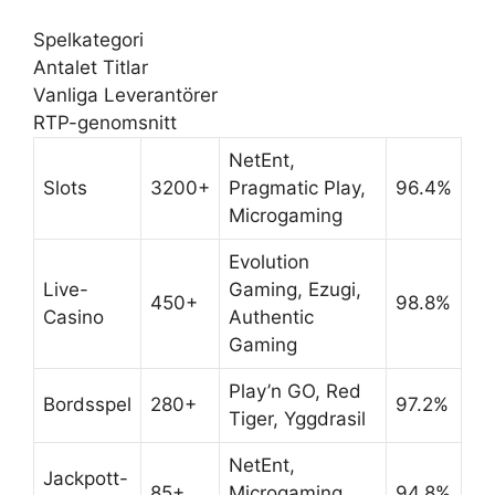
Spelkategori
Antalet Titlar
Vanliga Leverantörer
RTP-genomsnitt
NetEnt,
Slots
3200+
Pragmatic Play,
96.4%
Microgaming
Evolution
Live-
Gaming, Ezugi,
450+
98.8%
Casino
Authentic
Gaming
Play’n GO, Red
Bordsspel
280+
97.2%
Tiger, Yggdrasil
NetEnt,
Jackpott-
85+
Microgaming,
94.8%