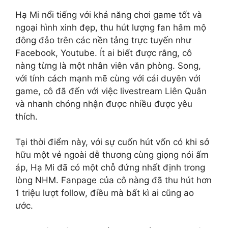
Hạ Mi nổi tiếng với khả năng chơi game tốt và
ngoại hình xinh đẹp, thu hút lượng fan hâm mộ
đông đảo trên các nền tảng trực tuyến như
Facebook, Youtube. Ít ai biết được rằng, cô
nàng từng là một nhân viên văn phòng. Song,
với tính cách mạnh mẽ cùng với cái duyên với
game, cô đã đến với việc livestream Liên Quân
và nhanh chóng nhận được nhiều được yêu
thích.
Tại thời điểm này, với sự cuốn hút vốn có khi sở
hữu một vẻ ngoài dễ thương cùng giọng nói ấm
áp, Hạ Mi đã có một chỗ đứng nhất định trong
lòng NHM. Fanpage của cô nàng đã thu hút hơn
1 triệu lượt follow, điều mà bất kì ai cũng ao
ước.