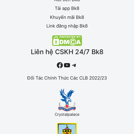
Tải app Bk8
Khuyến mãi Bk8
Link đăng nhập Bk8
Liên hệ CSKH 24/7 Bk8
#
YouTube
Telegram
Đối Tác Chính Thức Các CLB 2022/23
Crystalpalace