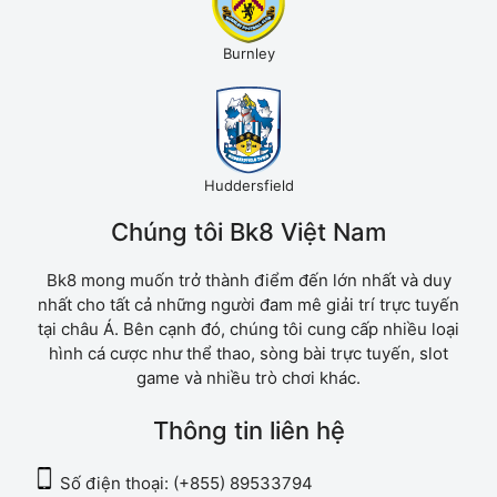
Burnley
Huddersfield
Chúng tôi Bk8 Việt Nam
Bk8 mong muốn trở thành điểm đến lớn nhất và duy
nhất cho tất cả những người đam mê giải trí trực tuyến
tại châu Á. Bên cạnh đó, chúng tôi cung cấp nhiều loại
hình cá cược như thể thao, sòng bài trực tuyến, slot
game và nhiều trò chơi khác.
Thông tin liên hệ
Số điện thoại:
(+855) 89533794