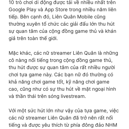
10 trò chơi di động được tải về nhiều nhất trên
Google Play và App Store trong nhiều năm liên
tiếp. Bên cạnh đó, Liên Quân Mobile cũng
thường xuyên tổ chức các giải đấu lớn thu hút
sự quan tâm của cộng đồng game thủ và khán
giả trên toàn thế giới.
Mặc khác, các nữ streamer Liên Quân là những
cô nàng nổi tiếng trong cộng đồng game thủ,
thu hút được sự quan tâm của rất nhiều người
chơi tựa game này. Các bạn nữ đó thường có
khả năng chơi game tốt, kỹ năng chơi game
cao, cũng như có sự thu hút về mặt ngoại hình
và thần thái trên sóng livestream.
Với một sức hút lớn như vậy của tựa game, việc
các nữ streamer Liên Quân đã trở nên rất nổi
tiếng và được yêu thích từ phía đông đảo NHM