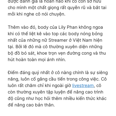
được đánh giá là hoàn hảo khi cô còn sở hữu
cho mình một chất giọng rất quyễn rũ và bắt tai
mỗi khi nghe cô nói chuyện.
Thêm vào đó, body của Lily Phan không ngoa
khi có thể liệt kê vào top các body nóng bỏng
nhất của những nữ Streamer ở Việt Nam hiện
tại. Bởi lẽ đó mà cô thường xuyên diện những
bộ đồ bó sát, khoe trọn vẹn đường cong và thu
hút hoàn toàn mọi ánh nhìn.
Điểm đáng quý nhất ở cô nàng chính là sự siêng
năng, luôn cố gắng cầu tiến trong công việc. Cô
luôn rất chăm chỉ khi ngoài giờ
livestream
, cô
còn thường xuyên tập luyện để nâng cao trình
độ cũng như học hỏi thêm nhiều kiến thức khác
để nâng cao bản thân.