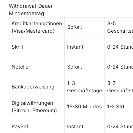
Withdrawal-Dauer
Mindestbetrag
Kreditkartenoptionen
3-5
Sofort
(Visa/Mastercard)
Geschäfts
Skrill
Instant
0-24 Stun
Neteller
Sofort
0-24 Stun
1-3
3-7
Banküberweisung
Geschäftstage
Geschäfts
Digitalwährungen
15-30 Minutes
1-2 Std.
(Bitcoin, Ethereum)
PayPal
Instant
0-24 Stun