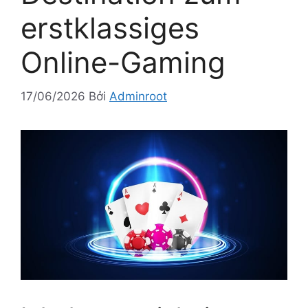
erstklassiges
Online-Gaming
17/06/2026
Bởi
Adminroot