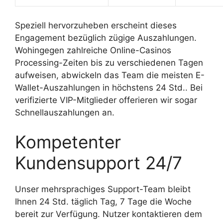
Speziell hervorzuheben erscheint dieses
Engagement bezüglich zügige Auszahlungen.
Wohingegen zahlreiche Online-Casinos
Processing-Zeiten bis zu verschiedenen Tagen
aufweisen, abwickeln das Team die meisten E-
Wallet-Auszahlungen in höchstens 24 Std.. Bei
verifizierte VIP-Mitglieder offerieren wir sogar
Schnellauszahlungen an.
Kompetenter
Kundensupport 24/7
Unser mehrsprachiges Support-Team bleibt
Ihnen 24 Std. täglich Tag, 7 Tage die Woche
bereit zur Verfügung. Nutzer kontaktieren dem