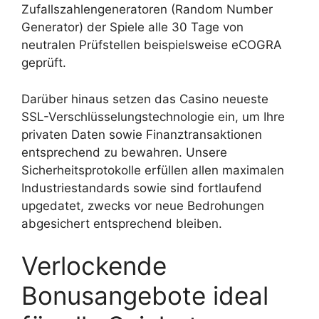
Zufallszahlengeneratoren (Random Number
Generator) der Spiele alle 30 Tage von
neutralen Prüfstellen beispielsweise eCOGRA
geprüft.
Darüber hinaus setzen das Casino neueste
SSL-Verschlüsselungstechnologie ein, um Ihre
privaten Daten sowie Finanztransaktionen
entsprechend zu bewahren. Unsere
Sicherheitsprotokolle erfüllen allen maximalen
Industriestandards sowie sind fortlaufend
upgedatet, zwecks vor neue Bedrohungen
abgesichert entsprechend bleiben.
Verlockende
Bonusangebote ideal