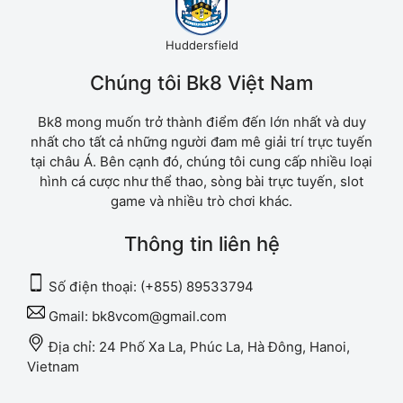
Huddersfield
Chúng tôi Bk8 Việt Nam
Bk8 mong muốn trở thành điểm đến lớn nhất và duy
nhất cho tất cả những người đam mê giải trí trực tuyến
tại châu Á. Bên cạnh đó, chúng tôi cung cấp nhiều loại
hình cá cược như thể thao, sòng bài trực tuyến, slot
game và nhiều trò chơi khác.
Thông tin liên hệ
Số điện thoại:
(+855) 89533794
Gmail:
bk8vcom@gmail.com
Địa chỉ:
24 Phố Xa La, Phúc La, Hà Đông, Hanoi,
Vietnam