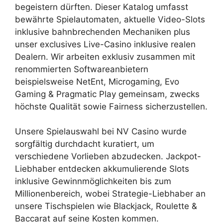
begeistern dürften. Dieser Katalog umfasst
bewährte Spielautomaten, aktuelle Video-Slots
inklusive bahnbrechenden Mechaniken plus
unser exclusives Live-Casino inklusive realen
Dealern. Wir arbeiten exklusiv zusammen mit
renommierten Softwareanbietern
beispielsweise NetEnt, Microgaming, Evo
Gaming & Pragmatic Play gemeinsam, zwecks
höchste Qualität sowie Fairness sicherzustellen.
Unsere Spielauswahl bei NV Casino wurde
sorgfältig durchdacht kuratiert, um
verschiedene Vorlieben abzudecken. Jackpot-
Liebhaber entdecken akkumulierende Slots
inklusive Gewinnmöglichkeiten bis zum
Millionenbereich, wobei Strategie-Liebhaber an
unsere Tischspielen wie Blackjack, Roulette &
Baccarat auf seine Kosten kommen.