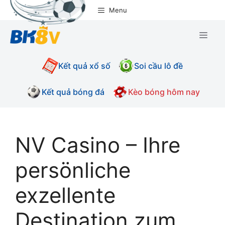
Chuyển
Menu
đến
nội
Men
dung
Kết quả xổ số
Soi cầu lô đề
Kết quả bóng đá
Kèo bóng hôm nay
NV Casino – Ihre
persönliche
exzellente
Destination zum