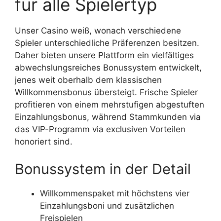
für alle Spielertyp
Unser Casino weiß, wonach verschiedene
Spieler unterschiedliche Präferenzen besitzen.
Daher bieten unsere Plattform ein vielfältiges
abwechslungsreiches Bonussystem entwickelt,
jenes weit oberhalb dem klassischen
Willkommensbonus übersteigt. Frische Spieler
profitieren von einem mehrstufigen abgestuften
Einzahlungsbonus, während Stammkunden via
das VIP-Programm via exclusiven Vorteilen
honoriert sind.
Bonussystem in der Detail
Willkommenspaket mit höchstens vier
Einzahlungsboni und zusätzlichen
Freispielen