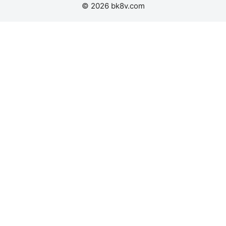
© 2026 bk8v.com