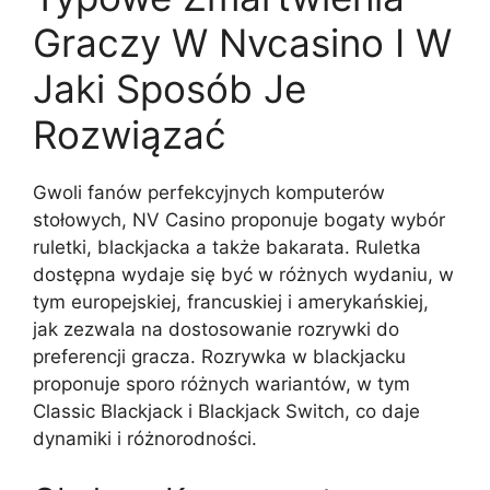
Graczy W Nvcasino I W
Jaki Sposób Je
Rozwiązać
Gwoli fanów perfekcyjnych komputerów
stołowych, NV Casino proponuje bogaty wybór
ruletki, blackjacka a także bakarata. Ruletka
dostępna wydaje się być w różnych wydaniu, w
tym europejskiej, francuskiej i amerykańskiej,
jak zezwala na dostosowanie rozrywki do
preferencji gracza. Rozrywka w blackjacku
proponuje sporo różnych wariantów, w tym
Classic Blackjack i Blackjack Switch, co daje
dynamiki i różnorodności.