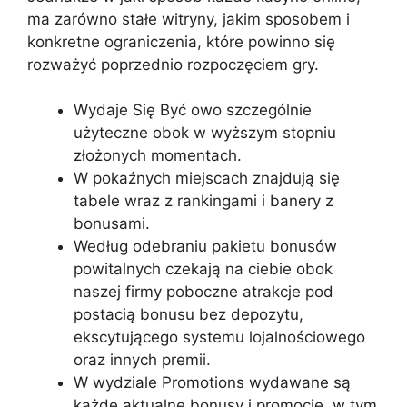
ma zarówno stałe witryny, jakim sposobem i
konkretne ograniczenia, które powinno się
rozważyć poprzednio rozpoczęciem gry.
Wydaje Się Być owo szczególnie
użyteczne obok w wyższym stopniu
złożonych momentach.
W pokaźnych miejscach znajdują się
tabele wraz z rankingami i banery z
bonusami.
Według odebraniu pakietu bonusów
powitalnych czekają na ciebie obok
naszej firmy poboczne atrakcje pod
postacią bonusu bez depozytu,
ekscytującego systemu lojalnościowego
oraz innych premii.
W wydziale Promotions wydawane są
każde aktualne bonusy i promocje, w tym