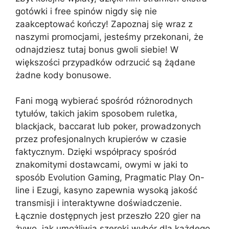
gotówki i free spinów nigdy się nie
zaakceptować kończy! Zapoznaj się wraz z
naszymi promocjami, jesteśmy przekonani, że
odnajdziesz tutaj bonus gwoli siebie! W
większości przypadków odrzucić są żądane
żadne kody bonusowe.
Fani mogą wybierać spośród różnorodnych
tytułów, takich jakim sposobem ruletka,
blackjack, baccarat lub poker, prowadzonych
przez profesjonalnych krupierów w czasie
faktycznym. Dzięki współpracy spośród
znakomitymi dostawcami, owymi w jaki to
sposób Evolution Gaming, Pragmatic Play On-
line i Ezugi, kasyno zapewnia wysoką jakość
transmisji i interaktywne doświadczenie.
Łącznie dostępnych jest przeszło 220 gier na
żywo, jak umożliwia szeroki wybór dla każdego