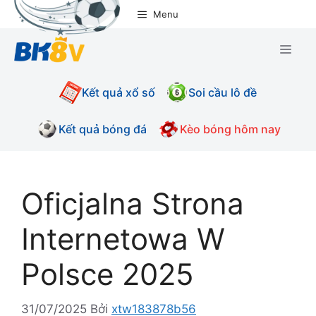
Chuyển
Menu
đến
nội
Men
dung
Kết quả xổ số
Soi cầu lô đề
Kết quả bóng đá
Kèo bóng hôm nay
Oficjalna Strona
Internetowa W
Polsce 2025
31/07/2025
Bởi
xtw183878b56