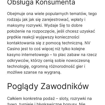
Obsługa Konsumenta
Obejmuje ona wiele popularnych tematów, tego
rodzaju jak jak się zarejestrować, wpłaty i
maksymy rozrywki. Wydaje Się to dobre
położenie na rozpoczęcie, jeśli chcesz uzyskać
prędkie reakcji wyjąwszy konieczności
kontaktowania się z pomocą techniczną. NV
Casino jest to coś więcej niż tylko kolejne
kasyno internetowego – to plac zabaw na rzecz
odkrywców, którzy cenią sobie nowoczesną
technologię, ogromną różnorodność gier i
możliwe szanse na wygraną.
Poglądy Zawodników
Całkiem konkretna podaż – sloty, rozrywki na
żywo, turnieje i błyskawiczne bonusy. Nie