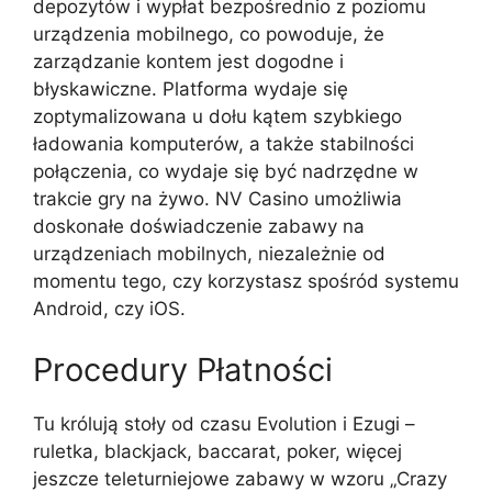
depozytów i wypłat bezpośrednio z poziomu
urządzenia mobilnego, co powoduje, że
zarządzanie kontem jest dogodne i
błyskawiczne. Platforma wydaje się
zoptymalizowana u dołu kątem szybkiego
ładowania komputerów, a także stabilności
połączenia, co wydaje się być nadrzędne w
trakcie gry na żywo. NV Casino umożliwia
doskonałe doświadczenie zabawy na
urządzeniach mobilnych, niezależnie od
momentu tego, czy korzystasz spośród systemu
Android, czy iOS.
Procedury Płatności
Tu królują stoły od czasu Evolution i Ezugi –
ruletka, blackjack, baccarat, poker, więcej
jeszcze teleturniejowe zabawy w wzoru „Crazy