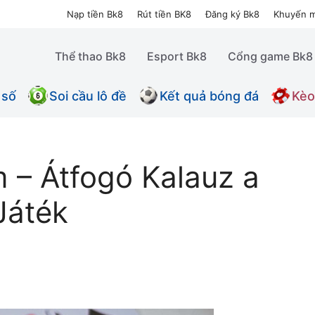
Nạp tiền Bk8
Rút tiền BK8
Đăng ký Bk8
Khuyến m
Thể thao Bk8
Esport Bk8
Cổng game Bk8
 số
Soi cầu lô đề
Kết quả bóng đá
Kèo
 – Átfogó Kalauz a
Játék