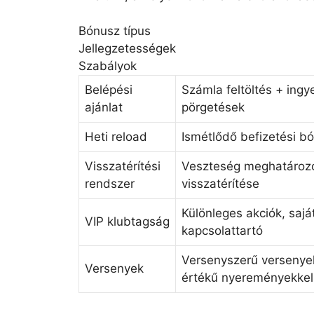
Bónusz típus
Jellegzetességek
Szabályok
Belépési
Számla feltöltés + ing
ajánlat
pörgetések
Heti reload
Ismétlődő befizetési b
Visszatérítési
Veszteség meghatározo
rendszer
visszatérítése
Különleges akciók, sajá
VIP klubtagság
kapcsolattartó
Versenyszerű versenye
Versenyek
értékű nyereményekkel