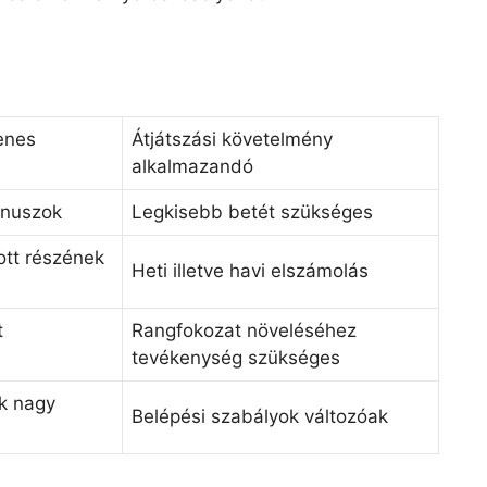
yenes
Átjátszási követelmény
alkalmazandó
ónuszok
Legkisebb betét szükséges
tt részének
Heti illetve havi elszámolás
t
Rangfokozat növeléséhez
tevékenység szükséges
k nagy
Belépési szabályok változóak