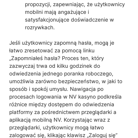
propozycji, zapewniając, że użytkownicy
mobilni mają angażujące i
satysfakcjonujące doświadczenie w
rozrywkach.
Jeśli użytkownicy zapomną hasła, mogą je
łatwo zresetować za pomocą linku
„Zapomniałeś hasła? Proces ten, który
zazwyczaj trwa od kilku godzinek do
odwiedzenia jednego poranka roboczego,
umożliwia zarówno bezpieczeństwo, w jaki to
sposób i spokój umysłu. Nawigacja po
procesach logowania w NV kasyno podkreśla
różnice między dostępem do odwiedzenia
platformy za pośrednictwem przeglądarki a
aplikacją mobilną NV. Korzystając wraz z
przeglądarki, użytkownicy mogą łatwo
zalogować się, klikając klawisz „Zaloguj się”