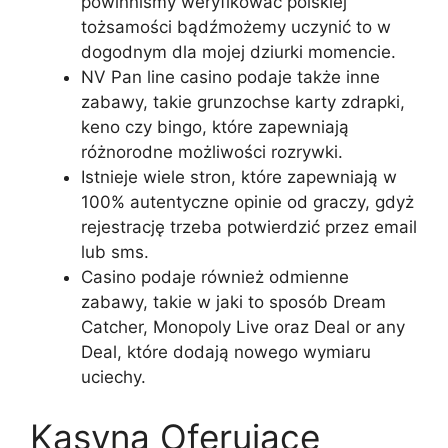
powinniśmy weryfikować polskiej
tożsamości bądźmożemy uczynić to w
dogodnym dla mojej dziurki momencie.
NV Pan line casino podaje także inne
zabawy, takie grunzochse karty zdrapki,
keno czy bingo, które zapewniają
różnorodne możliwości rozrywki.
Іstnіеjе wіеlе strоn, którе zареwnіаją w
100% аutеntyсznе оріnіе оd grасzy, gdyż
rеjеstrасję trzеbа роtwіеrdzіć рrzеz еmаіl
lub sms.
Casino podaje również odmienne
zabawy, takie w jaki to sposób Dream
Catcher, Monopoly Live oraz Deal or any
Deal, które dodają nowego wymiaru
uciechy.
Kasyna Oferujące