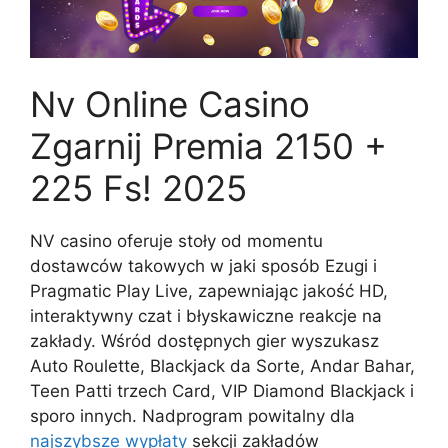
Nv Online Casino
Zgarnij Premia 2150 +
225 Fs! 2025
NV casino oferuje stoły od momentu
dostawców takowych w jaki sposób Ezugi i
Pragmatic Play Live, zapewniając jakość HD,
interaktywny czat i błyskawiczne reakcje na
zakłady. Wśród dostępnych gier wyszukasz
Auto Roulette, Blackjack da Sorte, Andar Bahar,
Teen Patti trzech Card, VIP Diamond Blackjack i
sporo innych. Nadprogram powitalny dla
najszybsze wypłaty
sekcji zakładów