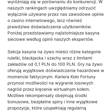
wyróżniają się w porównaniu do konkurencji. W
naszych rankingach uwzględniamy odrzucić
wyłącznie używane przez nas zawodowe opinie
o casino internetowego, lecz również
prawdziwe doświadczenia użytkowników.
Poniżej przedstawiamy najistotniejsze kasyna
sieciowe według opinii naszych ekspertów.
Sekcja kasyna na żywo mieści różne kategorie
ruletki, blackjacka i szachy wraz z limitami
zakładów od 0,1 PLN do 100 PLN. Gry na żywo
oferują wyjątkowe doświadczenie hazardowe w
momencie faktycznym. Kariera Koło Fortuny
przynosi możliwości na wygranie losowych
nagród przez kręcenie wirtualnym kołem.
Możliwe rekompensaty obejmują środki
bonusowe, bezpłatne spiny i inne wyjątkowe
propozycje, które uzupełniają regularną