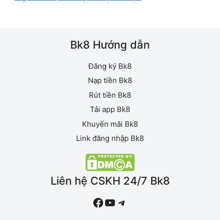
Bk8 Hướng dẫn
Đăng ký Bk8
Nạp tiền Bk8
Rút tiền Bk8
Tải app Bk8
Khuyến mãi Bk8
Link đăng nhập Bk8
Liên hệ CSKH 24/7 Bk8
#
YouTube
Telegram