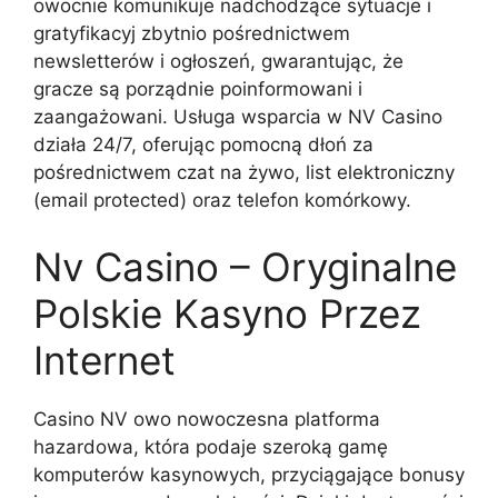
owocnie komunikuje nadchodzące sytuacje i
gratyfikacyj zbytnio pośrednictwem
newsletterów i ogłoszeń, gwarantując, że
gracze są porządnie poinformowani i
zaangażowani. Usługa wsparcia w NV Casino
działa 24/7, oferując pomocną dłoń za
pośrednictwem czat na żywo, list elektroniczny
(email protected) oraz telefon komórkowy.
Nv Casino – Oryginalne
Polskie Kasyno Przez
Internet
Casino NV owo nowoczesna platforma
hazardowa, która podaje szeroką gamę
komputerów kasynowych, przyciągające bonusy