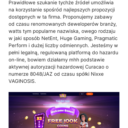
Prawidłowe szukanie tychże źródeł umożliwia
na korzystanie spośród najlepszych propozycji
dostępnych w ta firma. Proponujemy zabawy
od czasu renomowanych deweloperów branży,
watts tym popularne nazwiska, owego rodzaju
w jaki sposób NetEnt, Huge Gaming, Pragmatic
Perform i dużej liczby odmiennych. Jesteśmy w
pełni legalną, regulowaną platformą do hazardu
on-line, bowiem działamy mhh podstawie
aktywnej autoryzacji hazardowej Curacao o
numerze 8048/JAZ od czasu spółki Nixxe
VAGINOSIS.