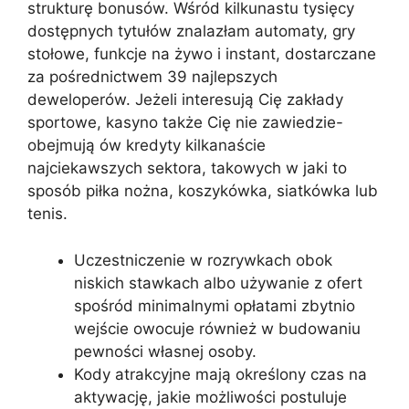
strukturę bonusów. Wśród kilkunastu tysięcy
dostępnych tytułów znalazłam automaty, gry
stołowe, funkcje na żywo i instant, dostarczane
za pośrednictwem 39 najlepszych
deweloperów. Jeżeli interesują Cię zakłady
sportowe, kasyno także Cię nie zawiedzie-
obejmują ów kredyty kilkanaście
najciekawszych sektora, takowych w jaki to
sposób piłka nożna, koszykówka, siatkówka lub
tenis.
Uczestniczenie w rozrywkach obok
niskich stawkach albo używanie z ofert
spośród minimalnymi opłatami zbytnio
wejście owocuje również w budowaniu
pewności własnej osoby.
Kody atrakcyjne mają określony czas na
aktywację, jakie możliwości postuluje