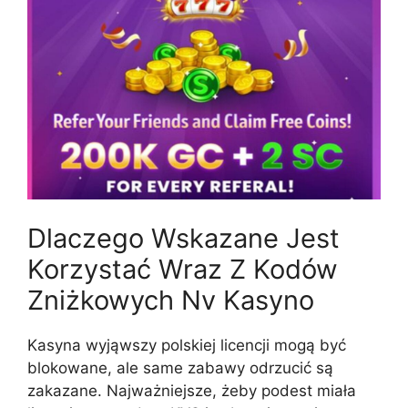
Dlaczego Wskazane Jest
Korzystać Wraz Z Kodów
Zniżkowych Nv Kasyno
Kasyna wyjąwszy polskiej licencji mogą być
blokowane, ale same zabawy odrzucić są
zakazane. Najważniejsze, żeby podest miała