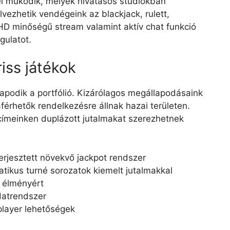
el működik, melyek hivatásos stúdiókban
vezhetik vendégeink az blackjack, rulett,
 HD minőségű stream valamint aktív chat funkció
gulatot.
iss játékok
rapodik a portfólió. Kizárólagos megállapodásaink
férhetők rendelkezésre állnak hazai területen.
címeinken duplázott jutalmakat szerezhetnek
erjesztett növekvő jackpot rendszer
tikus turné sorozatok kiemelt jutalmakkal
R élményért
adatrendszer
player lehetőségek