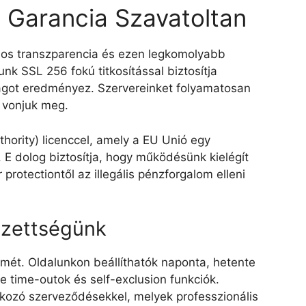
 Garancia Szavatoltan
os transzparencia és ezen legkomolyabb
k SSL 256 fokú titkosítással biztosítja
ágot eredményez. Szervereinket folyamatosan
k vonjuk meg.
ority) licenccel, amely a EU Unió egy
E dolog biztosítja, hogy működésünk kielégít
rotectiontől az illegális pénzforgalom elleni
lezettségünk
mét. Oldalunkon beállíthatók naponta, hetente
etve time-outok és self-exclusion funkciók.
kozó szerveződésekkel, melyek professzionális