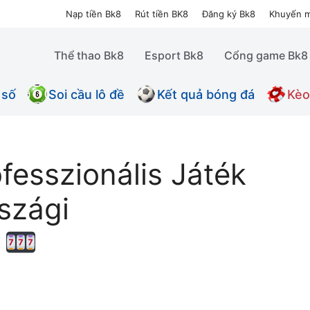
Nạp tiền Bk8
Rút tiền BK8
Đăng ký Bk8
Khuyến m
Thể thao Bk8
Esport Bk8
Cổng game Bk8
 số
Soi cầu lô đề
Kết quả bóng đá
Kèo
fesszionális Játék
szági
k