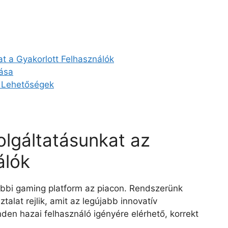
t a Gyakorlott Felhasználók
tása
 Lehetőségek
olgáltatásunkat az
álók
bi gaming platform az piacon. Rendszerünk
alat rejlik, amit az legújabb innovatív
den hazai felhasználó igényére elérhető, korrekt