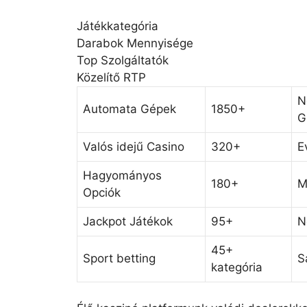
Játékkategória
Darabok Mennyisége
Top Szolgáltatók
Közelítő RTP
N
Automata Gépek
1850+
G
Valós idejű Casino
320+
E
Hagyományos
180+
M
Opciók
Jackpot Játékok
95+
N
45+
Sport betting
S
kategória