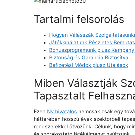
Tartalmi felsorolás
Hogyan Válasszák Szolgáltatásunka
Játékkínálatunk Részletes Bemuta
Bónuszprogramunk plusz Kampány
Biztonság és Garancia Biztosítva
Befizetési Módok plusz Utalások
Miben Választják Sz
Tapasztalt Felhaszn
Ezen
Nv hivatalos
nemcsak csak egy továb
hátterében hosszú évek szektorbeli tapaszt
rendszerekkel ötvözünk. Célunk, hogy min
és szórakoztató játékélményt nyújtsunk.