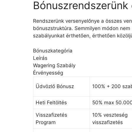
Bónuszrendszerünk 
Rendszerünk versenyelőnye a összes ven
bónuszstruktúra. Semmilyen módon nem 
szabályunkat érthetően, érthetően közöl
Bónuszkategória
Leírás
Wagering Szabály
Érvényesség
Üdvözlő Bónusz
100% + 200 sza
Heti Feltöltés
50% max 50.000
Visszafizetés
10% veszteség
Program
visszafizetés