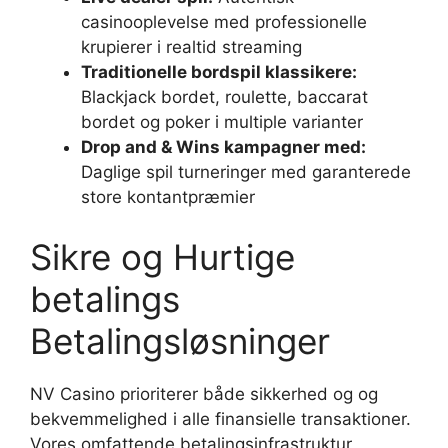
casinooplevelse med professionelle
krupierer i realtid streaming
Traditionelle bordspil klassikere:
Blackjack bordet, roulette, baccarat
bordet og poker i multiple varianter
Drop and & Wins kampagner med:
Daglige spil turneringer med garanterede
store kontantpræmier
Sikre og Hurtige
betalings
Betalingsløsninger
NV Casino prioriterer både sikkerhed og og
bekvemmelighed i alle finansielle transaktioner.
Vores omfattende betalingsinfrastruktur