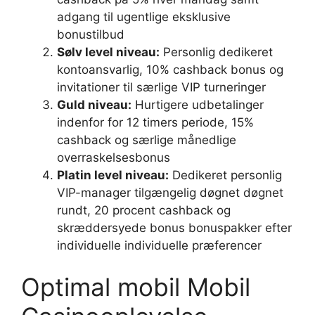
adgang til ugentlige eksklusive
bonustilbud
Sølv level niveau:
Personlig dedikeret
kontoansvarlig, 10% cashback bonus og
invitationer til særlige VIP turneringer
Guld niveau:
Hurtigere udbetalinger
indenfor for 12 timers periode, 15%
cashback og særlige månedlige
overraskelsesbonus
Platin level niveau:
Dedikeret personlig
VIP-manager tilgængelig døgnet døgnet
rundt, 20 procent cashback og
skræddersyede bonus bonuspakker efter
individuelle individuelle præferencer
Optimal mobil Mobil