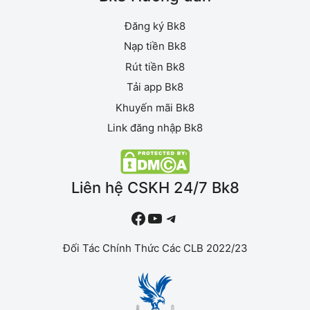
Đăng ký Bk8
Nạp tiền Bk8
Rút tiền Bk8
Tải app Bk8
Khuyến mãi Bk8
Link đăng nhập Bk8
Liên hệ CSKH 24/7 Bk8
#
YouTube
Telegram
Đối Tác Chính Thức Các CLB 2022/23