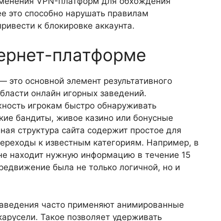
именения VPN-платформ для обхождения
ее это способно нарушать правилам
привести к блокировке аккаунта.
ернет-платформе
 это основной элемент результативного
области онлайн игорных заведений.
жность игрокам быстро обнаруживать
кие бандиты, живое казино или бонусные
ная структура сайта содержит простое для
ереходы к известным категориям. Например, в
 не находит нужную информацию в течение 15
редвижение была не только логичной, но и
заведения часто применяют анимированные
карусели. Такое позволяет удерживать