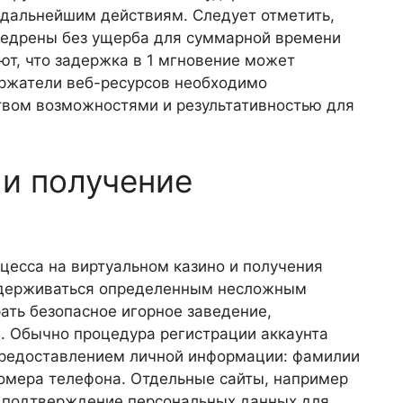
 дальнейшим действиям. Следует отметить,
недрены без ущерба для суммарной времени
ют, что задержка в 1 мгновение может
ержатели веб-ресурсов необходимо
твом возможностями и результативностью для
 и получение
цесса на виртуальном казино и получения
идерживаться определенным несложным
ать безопасное игорное заведение,
. Обычно процедура регистрации аккаунта
предоставлением личной информации: фамилии
 номера телефона. Отдельные сайты, например
ь подтверждение персональных данных для