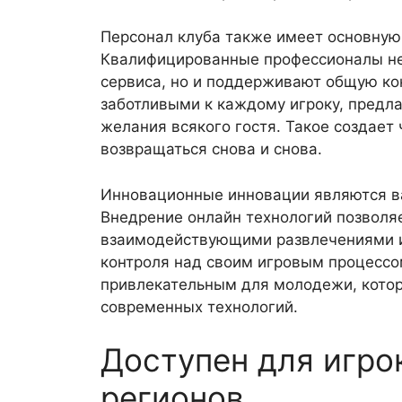
Персонал клуба также имеет основную
Квалифицированные профессионалы не
сервиса, но и поддерживают общую ко
заботливыми к каждому игроку, предл
желания всякого гостя. Такое создает 
возвращаться снова и снова.
Инновационные инновации являются в
Внедрение онлайн технологий позволя
взаимодействующими развлечениями 
контроля над своим игровым процессо
привлекательным для молодежи, кото
современных технологий.
Доступен для игро
регионов