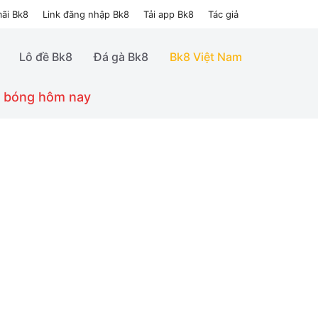
ãi Bk8
Link đăng nhập Bk8
Tải app Bk8
Tác giả
Lô đề Bk8
Đá gà Bk8
Bk8 Việt Nam
 bóng hôm nay