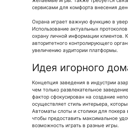
желаемые игры. Также требуется свя
сервисами для комфорта внесения ден
Охрана играет важную функцию в увер
Использование актуальных протоколов
охрану личной информации клиентов. К
авторитетного контролирующего орган
увеличению аудитории платформы.
Идея игорного дом
Концепция заведения в индустрии азар
чем только развлекательное заведение
фактор сфокусирован на создание неп
осуществляет стиль интерьера, которы
Автоматы слоты и столики для покера 
чтобы предоставить максимальное удоб
возможность играть в разные игры.