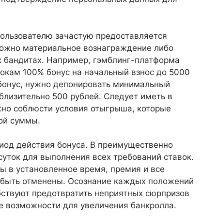
пользователю зачастую предоставляется
можно материальное вознаграждение либо
 бандитах. Например, гэмблинг-платформа
окам 100% бонус на начальный взнос до 5000
 бонус, нужно депонировать минимальный
близительно 500 рублей. Следует иметь в
жно соблюсти условия отыгрыша, которые
ной суммы.
риод действия бонуса. В преимущественно
 суток для выполнения всех требований ставок.
ы в установленное время, премия и все
 быть отменены. Осознание каждых положений
бствуют предотвратить неприятных сюрпризов
 возможности для увеличения банкролла.