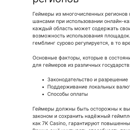
Геймеры из многочисленных регионов 
шансами при использовании онлайн-каз
каждый область может содержать сво
возможность использования площадок.
гемблинг сурово регулируется, в то в
Основные факторы, которые в состояни
для геймеров из различных государств
Законодательство и разрешение
Поддерживание локальных валют
Способы оплаты
Геймеры должны быть осторожны к выб
законом и сохранить надёжный геймпл
как 7K Casino, гарантируют повышенны