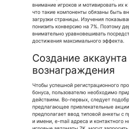
внимание игроков и мотивировать их к
что такие компоненты обязаны быть в
загрузки страницы. Изучения показыва
понизить конверсию на 7%. Поэтому д
внимательно уравновешивать посредс
достижения максимального эффекта.
Создание аккаунта
вознаграждения
Чтобы успешной регистрационного про
бонуса, пользователю необходимо пр
действиям. Во-первых, следует подобр
предлагающее привлекательные акции
предполагает ввод типовой анкеты с 
и имени, e-mail адреса и контактного
игровые автоматы 7К, могут запросит