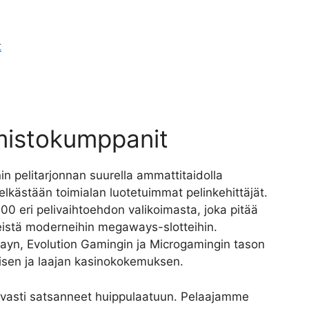
t
lmistokumppanit
n pelitarjonnan suurella ammattitaidolla
kästään toimialan luotetuimmat pelinkehittäjät.
 eri pelivaihtoehdon valikoimasta, joka pitää
leistä moderneihin megaways-slotteihin.
yn, Evolution Gamingin ja Microgamingin tason
isen ja laajan kasinokokemuksen.
ahvasti satsanneet huippulaatuun. Pelaajamme