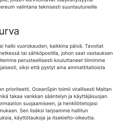
hereum valintana teknisesti suuntautuneille
turva
 halki vuorokauden, kaikkina päivä. Tavoitat
 hetkessä tai sähköpostilla, johon saat vastauksen
. Olemme perusteellisesti kouluttaneet tiimimme
sesti, siksi että pystyt aina ammattitaitoista
 prioriteetti. OceanSpin toimii virallisesti Maltan
ikä takaa vankkan sääntelyn ja käyttäjäsuojan.
maation suojaamiseen, ja henkilötietojasi
kaan. Sen lisäksi tarjoamme hallitun
ksia, käyttötaukoja ja itsekielto-oikeutta.