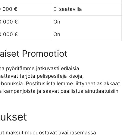
0 000 €
Ei saatavilla
0 000 €
On
0 000 €
On
taiset Promootiot
a pyöritämme jatkuvasti erilaisia
tavat tarjota pelispesifejä kisoja,
bonuksia. Postituslistallemme liittyneet asiakkaat
kampanjoista ja saavat osallistua ainutlaatuisiin
tukset
atut maksut muodostavat avainasemassa