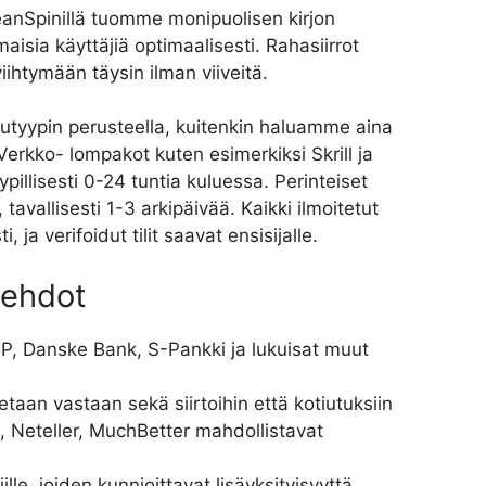
anSpinillä tuomme monipuolisen kirjon
isia käyttäjiä optimaalisesti. Rahasiirrot
iihtymään täysin ilman viiveitä.
utyypin perusteella, kuitenkin haluamme aina
rkko- lompakot kuten esimerkiksi Skrill ja
pillisesti 0-24 tuntia kuluessa. Perinteiset
avallisesti 1-3 arkipäivää. Kaikki ilmoitetut
ja verifoidut tilit saavat ensisijalle.
oehdot
, Danske Bank, S-Pankki ja lukuisat muut
taan vastaan sekä siirtoihin että kotiutuksiin
l, Neteller, MuchBetter mahdollistavat
lle, joiden kunnioittavat lisäyksityisyyttä