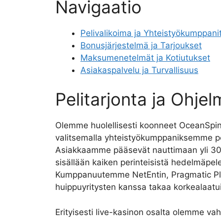
Navigaatio
Pelivalikoima ja Yhteistyökumppani
Bonusjärjestelmä ja Tarjoukset
Maksumenetelmät ja Kotiutukset
Asiakaspalvelu ja Turvallisuus
Pelitarjonta ja Ohje
Olemme huolellisesti koonneet OceanSpini
valitsemalla yhteistyökumppaniksemme pel
Asiakkaamme pääsevät nauttimaan yli 3000
sisällään kaiken perinteisistä hedelmäpe
Kumppanuutemme NetEntin, Pragmatic Pla
huippuyritysten kanssa takaa korkealaatu
Erityisesti live-kasinon osalta olemme v