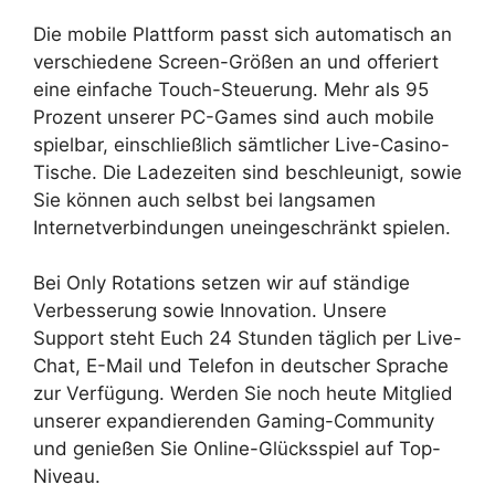
Die mobile Plattform passt sich automatisch an
verschiedene Screen-Größen an und offeriert
eine einfache Touch-Steuerung. Mehr als 95
Prozent unserer PC-Games sind auch mobile
spielbar, einschließlich sämtlicher Live-Casino-
Tische. Die Ladezeiten sind beschleunigt, sowie
Sie können auch selbst bei langsamen
Internetverbindungen uneingeschränkt spielen.
Bei Only Rotations setzen wir auf ständige
Verbesserung sowie Innovation. Unsere
Support steht Euch 24 Stunden täglich per Live-
Chat, E-Mail und Telefon in deutscher Sprache
zur Verfügung. Werden Sie noch heute Mitglied
unserer expandierenden Gaming-Community
und genießen Sie Online-Glücksspiel auf Top-
Niveau.