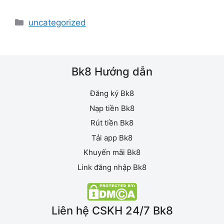
Danh
uncategorized
mục
Bk8 Hướng dẫn
Đăng ký Bk8
Nạp tiền Bk8
Rút tiền Bk8
Tải app Bk8
Khuyến mãi Bk8
Link đăng nhập Bk8
Liên hệ CSKH 24/7 Bk8