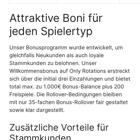
Attraktive Boni für
jeden Spielertyp
Unser Bonusprogramm wurde entwickelt, um
gleichfalls Neukunden als auch loyale
Stammkunden zu belohnen. Unser
Willkommensbonus auf Only Rotations erstreckt
sich über die initial drei Einzahlungen und bietet
total max. zu 1.000€ Bonus-Balance plus 200
Freispiele. Die Rollover-Bedingungen bleiben
mit nur 35-fachen Bonus-Rollover fair gestaltet
sowie klar dargestellt.
Zusätzliche Vorteile für
Stammkunden