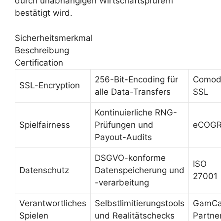
durch unabhängigen Wirtschaftsprüfern
bestätigt wird.
Sicherheitsmerkmal
Beschreibung
Certification
256-Bit-Encoding für
Comod
SSL-Encryption
alle Data-Transfers
SSL
Kontinuierliche RNG-
Spielfairness
Prüfungen und
eCOG
Payout-Audits
DSGVO-konforme
ISO
Datenschutz
Datenspeicherung und
27001
-verarbeitung
Verantwortliches
Selbstlimitierungstools
GamCa
Spielen
und Realitätschecks
Partne