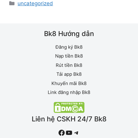
Danh
uncategorized
mục
Bk8 Hướng dẫn
Đăng ký Bk8
Nạp tiền Bk8
Rút tiền Bk8
Tải app Bk8
Khuyến mãi Bk8
Link đăng nhập Bk8
Liên hệ CSKH 24/7 Bk8
#
YouTube
Telegram