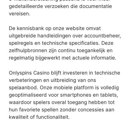
gedetailleerde verzoeken die documentatie
vereisen.
De kennisbank op onze website omvat
uitgebreide handleidingen over accountbeheer,
spelregels en technische specificaties. Deze
zelfhulpbronnen zijn continu toegankelijk en
regelmatig bijgewerkt met actuele informatie.
Onlyspins Casino blijft investeren in technische
verbeteringen en uitbreiding van ons
spelaanbod. Onze mobiele platform is volledig
geoptimaliseerd voor smartphones en tablets,
waardoor spelers overal toegang hebben tot
hun favoriete spellen zonder concessies aan
kwaliteit of functionaliteit.