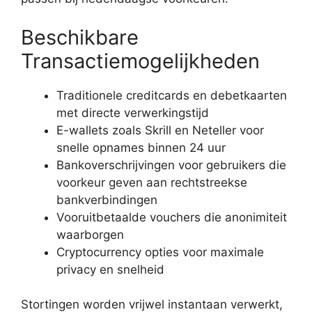
Beschikbare
Transactiemogelijkheden
Traditionele creditcards en debetkaarten
met directe verwerkingstijd
E-wallets zoals Skrill en Neteller voor
snelle opnames binnen 24 uur
Bankoverschrijvingen voor gebruikers die
voorkeur geven aan rechtstreekse
bankverbindingen
Vooruitbetaalde vouchers die anonimiteit
waarborgen
Cryptocurrency opties voor maximale
privacy en snelheid
Stortingen worden vrijwel instantaan verwerkt,