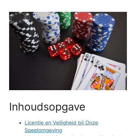
Inhoudsopgave
Licentie en Veiligheid bij Onze
Speelomgeving