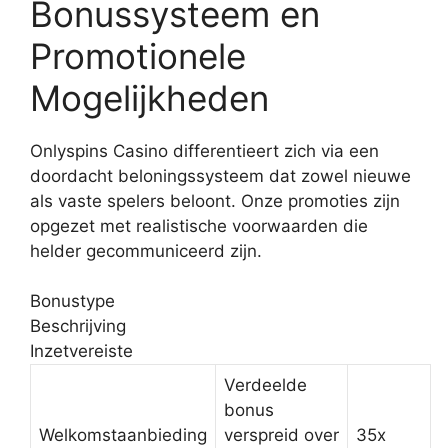
Bonussysteem en
Promotionele
Mogelijkheden
Onlyspins Casino differentieert zich via een
doordacht beloningssysteem dat zowel nieuwe
als vaste spelers beloont. Onze promoties zijn
opgezet met realistische voorwaarden die
helder gecommuniceerd zijn.
Bonustype
Beschrijving
Inzetvereiste
Verdeelde
bonus
Welkomstaanbieding
verspreid over
35x