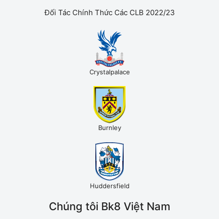
Đối Tác Chính Thức Các CLB 2022/23
Crystalpalace
Burnley
Huddersfield
Chúng tôi Bk8 Việt Nam