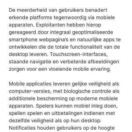
De meerderheid van gebruikers benadert
erkende platforms tegenwoordig via mobiele
apparaten. Exploitanten hebben hierop
gereageerd door integraal geoptimaliseerde
smartphone webpagina’s en natuurlijke apps te
ontwikkelen die de totale functionaliteit van de
desktop leveren. Touchscreen-interfaces,
staande navigatie en verbeterde afbeeldingen
zorgen voor een vloeiende mobile ervaring.
Mobile applicaties leveren gelijke veiligheid als
computer-versies, met biologische controle als
additionele bescherming op moderne mobiele
apparaten. Spelers kunnen mobiel inleg doen,
spellen spelen en uitbetalingen indienen met
dezelfde veiligheid als op hun desktop.
Notificaties houden gebruikers op de hoogte