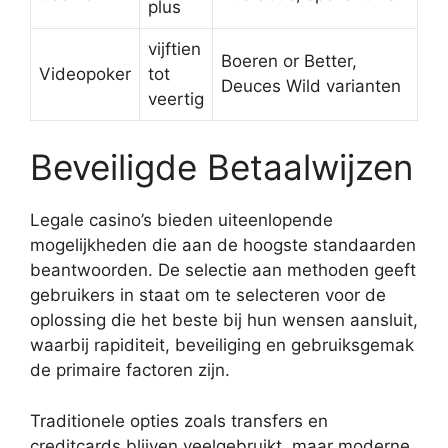
plus
vijftien
Boeren or Better,
Videopoker
tot
Deuces Wild varianten
veertig
Beveiligde Betaalwijzen
Legale casino’s bieden uiteenlopende
mogelijkheden die aan de hoogste standaarden
beantwoorden. De selectie aan methoden geeft
gebruikers in staat om te selecteren voor de
oplossing die het beste bij hun wensen aansluit,
waarbij rapiditeit, beveiliging en gebruiksgemak
de primaire factoren zijn.
Traditionele opties zoals transfers en
creditcards blijven veelgebruikt, maar moderne