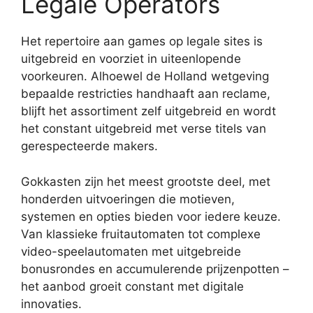
Legale Operators
Het repertoire aan games op legale sites is
uitgebreid en voorziet in uiteenlopende
voorkeuren. Alhoewel de Holland wetgeving
bepaalde restricties handhaaft aan reclame,
blijft het assortiment zelf uitgebreid en wordt
het constant uitgebreid met verse titels van
gerespecteerde makers.
Gokkasten zijn het meest grootste deel, met
honderden uitvoeringen die motieven,
systemen en opties bieden voor iedere keuze.
Van klassieke fruitautomaten tot complexe
video-speelautomaten met uitgebreide
bonusrondes en accumulerende prijzenpotten –
het aanbod groeit constant met digitale
innovaties.