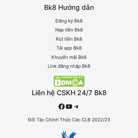
Bk8 Hướng dẫn
Đăng ký Bk8
Nạp tiền Bk8
Rút tiền Bk8
Tải app Bk8
Khuyến mãi Bk8
Link đăng nhập Bk8
Liên hệ CSKH 24/7 Bk8
#
YouTube
Telegram
Đối Tác Chính Thức Các CLB 2022/23