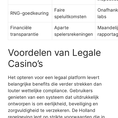
Faire
Onafhanke
RNG-goedkeuring
speluitkomsten
labs
Financiële
Aparte
Maandeli
transparantie
spelersrekeningen
rapporta
Voordelen van Legale
Casino’s
Het opteren voor een legaal platform levert
belangrijke benefits die verder strekken dan
louter wettelijke compliance. Gebruikers
genieten van een systeem dat uitdrukkelijk
ontworpen is om eerlijkheid, beveiliging en
zorgvuldigheid te verzekeren. De Holland
regelgeving legt op strikte voorwaarden die in