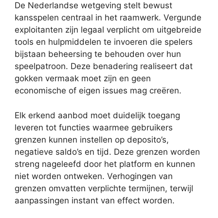
De Nederlandse wetgeving stelt bewust
kansspelen centraal in het raamwerk. Vergunde
exploitanten zijn legaal verplicht om uitgebreide
tools en hulpmiddelen te invoeren die spelers
bijstaan beheersing te behouden over hun
speelpatroon. Deze benadering realiseert dat
gokken vermaak moet zijn en geen
economische of eigen issues mag creëren.
Elk erkend aanbod moet duidelijk toegang
leveren tot functies waarmee gebruikers
grenzen kunnen instellen op deposito’s,
negatieve saldo’s en tijd. Deze grenzen worden
streng nageleefd door het platform en kunnen
niet worden ontweken. Verhogingen van
grenzen omvatten verplichte termijnen, terwijl
aanpassingen instant van effect worden.