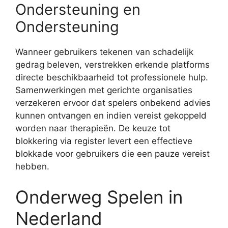
Ondersteuning en
Ondersteuning
Wanneer gebruikers tekenen van schadelijk
gedrag beleven, verstrekken erkende platforms
directe beschikbaarheid tot professionele hulp.
Samenwerkingen met gerichte organisaties
verzekeren ervoor dat spelers onbekend advies
kunnen ontvangen en indien vereist gekoppeld
worden naar therapieën. De keuze tot
blokkering via register levert een effectieve
blokkade voor gebruikers die een pauze vereist
hebben.
Onderweg Spelen in
Nederland