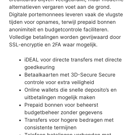
alternatieven vergaren voet aan de grond.
Digitale portemonnees leveren vaak de vlugste
tijden voor opnames, terwijl prepaid bonnen
anonimiteit en budgetcontrole faciliteren.
Volledige betalingen worden gevrijwaard door
SSL-encryptie en 2FA waar mogelijk.
iDEAL voor directe transfers met directe
goedkeuring
Betaalkaarten met 3D-Secure Secure
controle voor extra veiligheid
Online wallets die snelle deposito’s en
uitbetalingen mogelijk maken
Prepaid bonnen voor beheerst
budgetbeheer zonder gegevens
Transfers voor hogere bedragen met
consistente termijnen