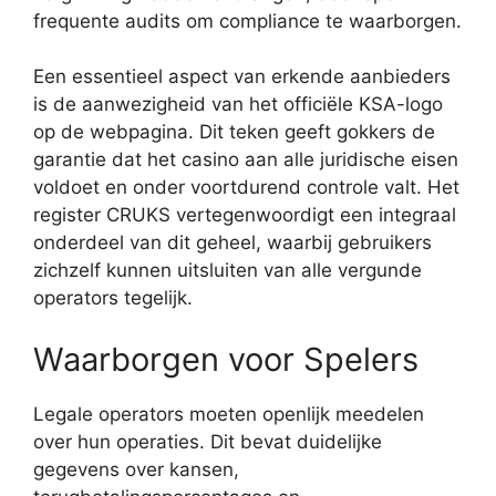
frequente audits om compliance te waarborgen.
Een essentieel aspect van erkende aanbieders
is de aanwezigheid van het officiële KSA-logo
op de webpagina. Dit teken geeft gokkers de
garantie dat het casino aan alle juridische eisen
voldoet en onder voortdurend controle valt. Het
register CRUKS vertegenwoordigt een integraal
onderdeel van dit geheel, waarbij gebruikers
zichzelf kunnen uitsluiten van alle vergunde
operators tegelijk.
Waarborgen voor Spelers
Legale operators moeten openlijk meedelen
over hun operaties. Dit bevat duidelijke
gegevens over kansen,