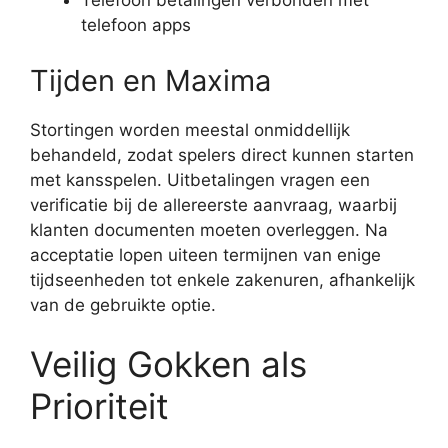
Telefoon betalingen verbonden met
telefoon apps
Tijden en Maxima
Stortingen worden meestal onmiddellijk
behandeld, zodat spelers direct kunnen starten
met kansspelen. Uitbetalingen vragen een
verificatie bij de allereerste aanvraag, waarbij
klanten documenten moeten overleggen. Na
acceptatie lopen uiteen termijnen van enige
tijdseenheden tot enkele zakenuren, afhankelijk
van de gebruikte optie.
Veilig Gokken als
Prioriteit