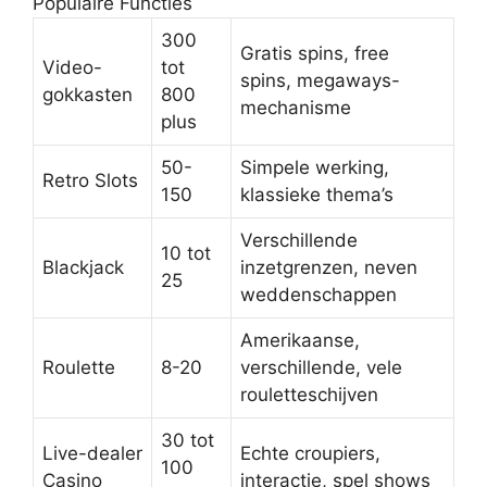
Populaire Functies
300
Gratis spins, free
Video-
tot
spins, megaways-
gokkasten
800
mechanisme
plus
50-
Simpele werking,
Retro Slots
150
klassieke thema’s
Verschillende
10 tot
Blackjack
inzetgrenzen, neven
25
weddenschappen
Amerikaanse,
Roulette
8-20
verschillende, vele
rouletteschijven
30 tot
Live-dealer
Echte croupiers,
100
Casino
interactie, spel shows