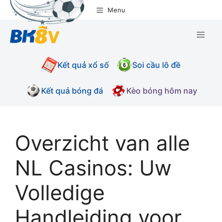
Chuyển
Menu
đến
nội
Men
dung
Kết quả xổ số
Soi cầu lô đề
Kết quả bóng đá
Kèo bóng hôm nay
Overzicht van alle
NL Casinos: Uw
Volledige
Handleiding voor