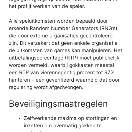
het profijt werken van de speler.
Alle speluitkomsten worden bepaald door
erkende Random Number Generators (RNG’s)
die door externe organisaties gecontroleerd
zijn. Dit verzekert dat geen enkele organisatie
de uitkomsten van games kan manipuleren. Het
uitbetalingspercentage (RTP) moet publiekelijk
worden vermeld, waarbij gokkasten meestal
een RTP van vierennegentig procent tot 97%
hanteren – een geverifieerd waarheid dat door
regulering wordt afgedwongen.
Beveiligingsmaatregelen
Zelfwerkende maxima op stortingen en
inzetten om overmatig gokken te