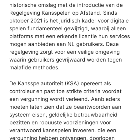
historische omslag met de introductie van de
Regelgeving Kansspelen op Afstand. Sinds
oktober 2021 is het juridisch kader voor digitale
spelen fundamenteel gewijzigd, waarbij alleen
platforms met een erkende licentie hun services
mogen aanbieden aan NL gebruikers. Deze
regelgeving zorgt voor een veilige omgeving
waarin gebruikers gevrijwaard worden tegen
malafide methodes.
De Kansspelautoriteit (KSA) opereert als
controleur en past toe strikte criteria voordat
een vergunning wordt verleend. Aanbieders
moeten laten zien dat ze beantwoorden aan
systeem eisen, geldelijke betrouwbaarheid
bezitten en robuuste voorzieningen voor
verantwoord kansspelen invoeren. die een
vergunning hebben ontvangen, doorlopen