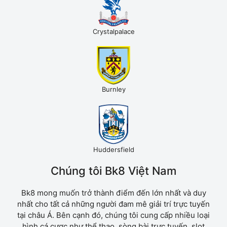
Crystalpalace
Burnley
Huddersfield
Chúng tôi Bk8 Việt Nam
Bk8 mong muốn trở thành điểm đến lớn nhất và duy
nhất cho tất cả những người đam mê giải trí trực tuyến
tại châu Á. Bên cạnh đó, chúng tôi cung cấp nhiều loại
hình cá cược như thể thao, sòng bài trực tuyến, slot