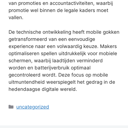
van promoties en accountactiviteiten, waarbij
promotie wel binnen de legale kaders moet
vallen.
De technische ontwikkeling heeft mobile gokken
getransformeerd van een eenvoudige
experience naar een volwaardig keuze. Makers
optimaliseren spellen uitdrukkelijk voor mobiele
schermen, waarbij laadtijden verminderd
worden en batterijverbruik optimaal
gecontroleerd wordt. Deze focus op mobile
uitmuntendheid weerspiegelt het gedrag in de
hedendaagse digitale wereld.
Danh
uncategorized
mục