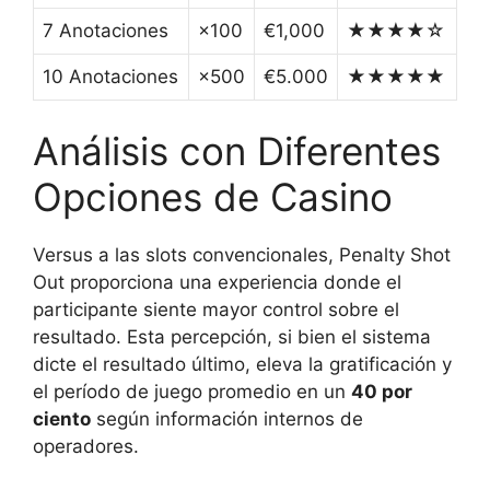
7 Anotaciones
×100
€1,000
★★★★☆
10 Anotaciones
×500
€5.000
★★★★★
Análisis con Diferentes
Opciones de Casino
Versus a las slots convencionales, Penalty Shot
Out proporciona una experiencia donde el
participante siente mayor control sobre el
resultado. Esta percepción, si bien el sistema
dicte el resultado último, eleva la gratificación y
el período de juego promedio en un
40 por
ciento
según información internos de
operadores.