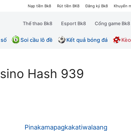
Nạp tiền Bk8
Rút tiền BK8
Đăng ký Bk8
Khuyến m
Thể thao Bk8
Esport Bk8
Cổng game Bk8
 số
Soi cầu lô đề
Kết quả bóng đá
Kèo
asino Hash 939
Pinakamapagkakatiwalaang