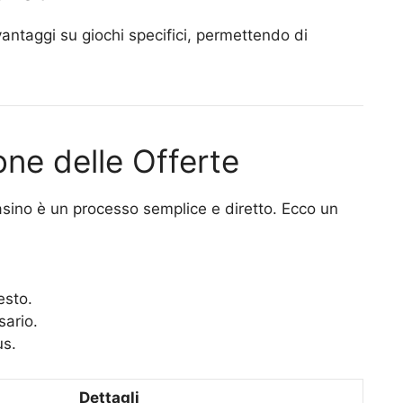
ntaggi su giochi specifici, permettendo di
one delle Offerte
asino è un processo semplice e diretto. Ecco un
esto.
sario.
us.
Dettagli