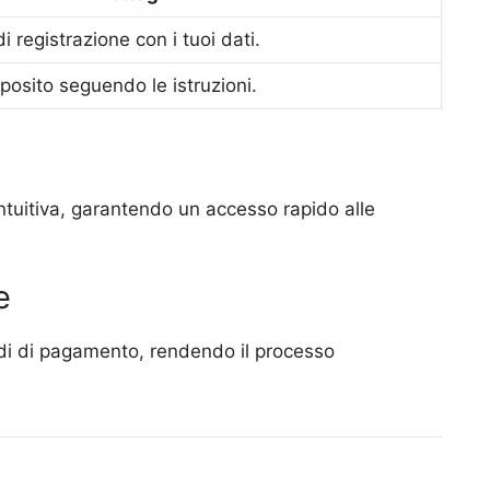
i registrazione con i tuoi dati.
eposito seguendo le istruzioni.
ntuitiva, garantendo un accesso rapido alle
e
todi di pagamento, rendendo il processo