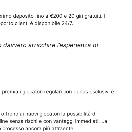
imo deposito fino a €200 e 20 giri gratuiti. I
porto clienti è disponibile 24/7.
 davvero arricchire l’esperienza di
remia i giocatori regolari con bonus esclusivi e
frono ai nuovi giocatori la possibilità di
line senza rischi e con vantaggi immediati. La
 processo ancora più attraente.