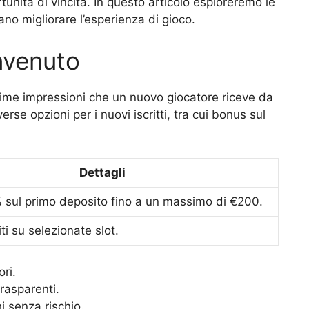
rtunità di vincita. In questo articolo esploreremo le
o migliorare l’esperienza di gioco.
envenuto
rime impressioni che un nuovo giocatore riceve da
rse opzioni per i nuovi iscritti, tra cui bonus sul
Dettagli
% sul primo deposito fino a un massimo di €200.
iti su selezionate slot.
ri.
rasparenti.
hi senza rischio.