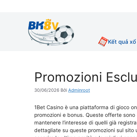
Chuyển
đến
nội
dung
Kết quả xổ
Promozioni Esclu
30/06/2026
Bởi
Adminroot
1Bet Casino è una piattaforma di gioco onl
promozioni e bonus. Queste offerte sono p
mantenere l’interesse di quelli già registr
dettagliate su queste promozioni sul sito uf